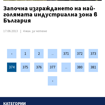
Започна изграждането на най-
голямата индустриална зона в
България
17.06.2013
4 мин. за четене
‹
1
2
...
371
372
373
374
375
376
377
...
380
381
›
КАТЕГОРИИ