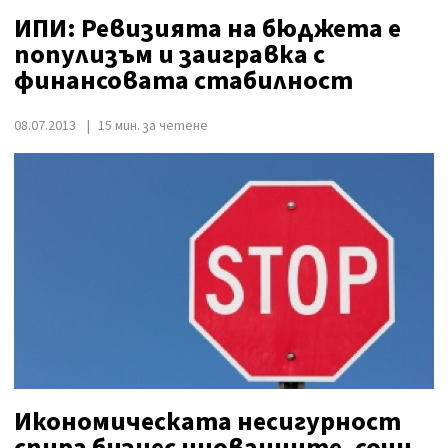
ИПИ: Ревизията на бюджета е
популизъм и заигравка с
финансовата стабилност
08.07.2013
15 мин. за четене
Икономическата несигурност
спира бизнес иновациите, сочи