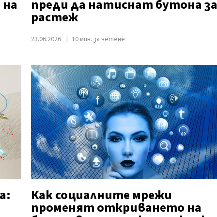
 на
преди да натиснат бутона з
растеж
23.06.2026
10 мин. за четене
а:
Как социалните мрежи
променят откриването на