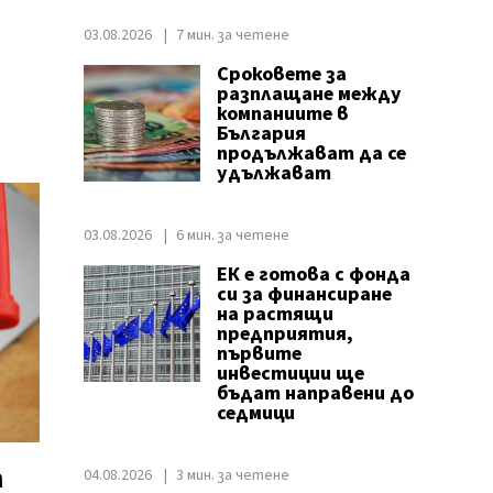
03.08.2026
7 мин. за четене
Сроковете за
разплащане между
компаниите в
България
продължават да се
удължават
03.08.2026
6 мин. за четене
ЕК е готова с фонда
си за финансиране
на растящи
предприятия,
първите
инвестиции ще
бъдат направени до
седмици
т
04.08.2026
3 мин. за четене