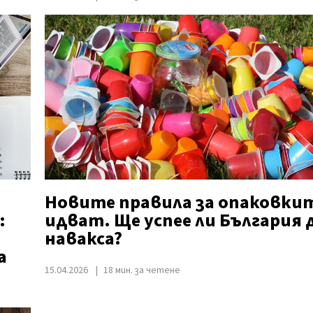
Новите правила за опаковки
:
идват. Ще успее ли България 
навакса?
а
15.04.2026
18 мин. за четене