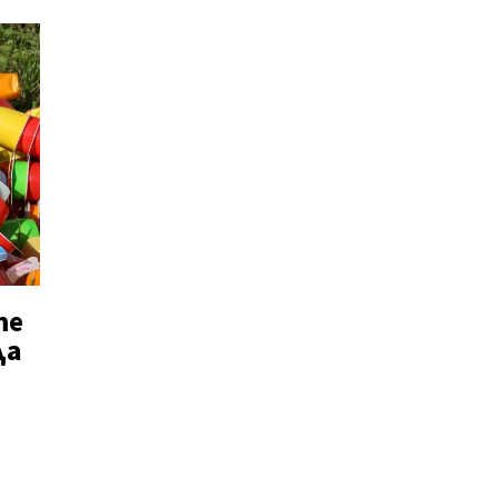
те
да