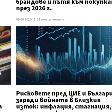
брандове и пътя към покупк
през 2026 г.
09.06.2026
11 мин. за четене
Рисковете пред ЦИЕ и Българ
заради войната в Близкия
а
изток: инфлация, стагнация,