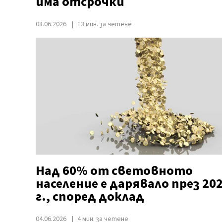
има отсрочки
08.06.2026
13 мин. за четене
Над 60% от световното
население е дарявало през 20
г., според доклад
04.06.2026
4 мин. за четене