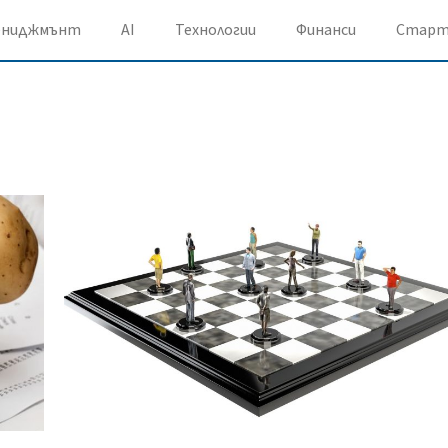
ениджмънт
AI
Технологии
Финанси
Старт