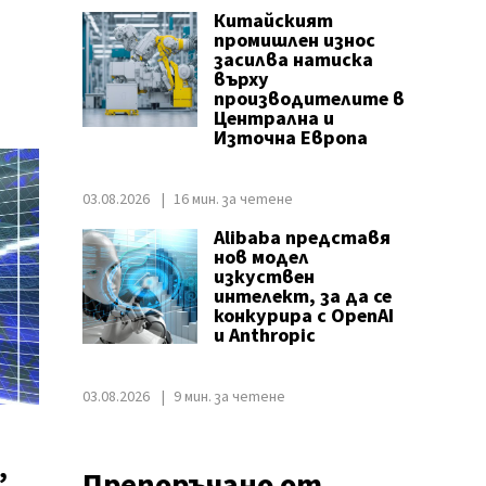
Китайският
промишлен износ
засилва натиска
върху
производителите в
Централна и
Източна Европа
03.08.2026
16 мин. за четене
Alibaba представя
нов модел
изкуствен
интелект, за да се
конкурира с OpenAI
и Anthropic
03.08.2026
9 мин. за четене
,
Препоръчано от