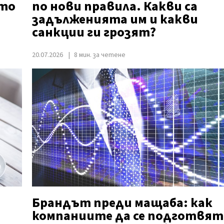
ито
по нови правила. Какви са
задълженията им и какви
санкции ги грозят?
20.07.2026
8 мин. за четене
Брандът преди мащаба: как
компаниите да се подготвят