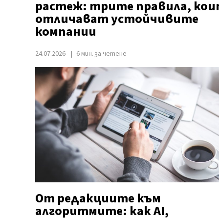
растеж: трите правила, ко
отличават устойчивите
компании
24.07.2026
6 мин. за четене
От редакциите към
алгоритмите: как AI,