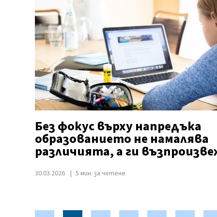
Без фокус върху напредъка
образованието не намалява
различията, а ги възпроизв
30.03.2026
5 мин. за четене