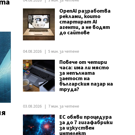
ата
04.08.2026
3 мин. за четене
OpenAI разработва
реклами, които
стартират AI
агенти, а не водят
до сайтове
04.08.2026
5 мин. за четене
Повече от четири
часа: има ли място
за непълната
заетост на
българския пазар на
труда?
03.08.2026
7 мин. за четене
ия
ЕС обяви процедура
за до 7 гигафабрики
за изкуствен
интелект