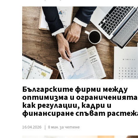
Българските фирми между
оптимизма и ограниченията
как регулации, кадри и
финансиране спъват растеж
16.04.2026
8 мин. за четене