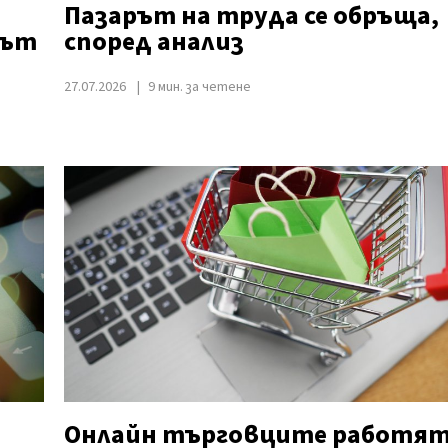
Пазарът на труда се обръща,
сът
според анализ
27.07.2026
9 мин. за четене
Онлайн търговците работя