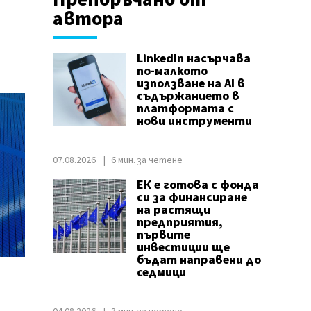
а
автора
LinkedIn насърчава
по-малкото
използване на AI в
съдържанието в
платформата с
нови инструменти
07.08.2026
6 мин. за четене
ЕК е готова с фонда
си за финансиране
на растящи
предприятия,
първите
инвестиции ще
бъдат направени до
седмици