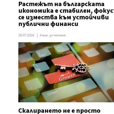
Растежът на българската
икономика е стабилен, фоку
се измества към устойчиви
публични финанси
28.07.2026
4 мин. за четене
Скалирането не е просто