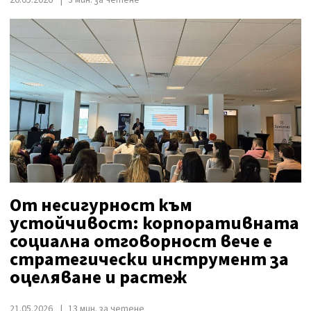
26.05.2026
3 мин. за четене
От несигурност към
устойчивост: корпоративната
социална отговорност вече е
стратегически инструмент за
оцеляване и растеж
21.05.2026
13 мин. за четене