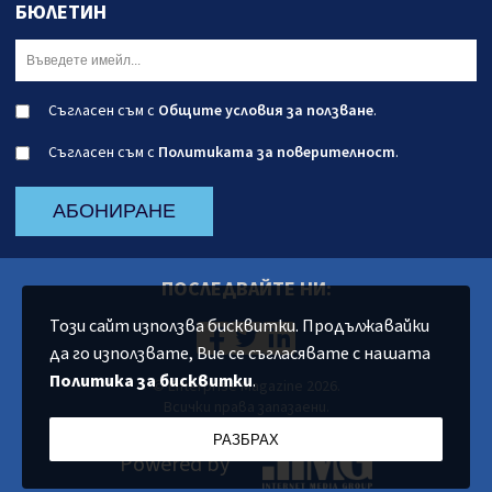
БЮЛЕТИН
Съгласен съм с
Общите условия за ползване
.
Съгласен съм с
Политиката за поверителност
.
АБОНИРАНЕ
ПОСЛЕДВАЙТЕ НИ:
Този сайт използва бисквитки. Продължавайки
да го използвате, Вие се съгласявате с нашата
Политика за бисквитки
.
© Enterprise Magazine 2026.
Всички права запазаени.
РАЗБРАХ
Powered by