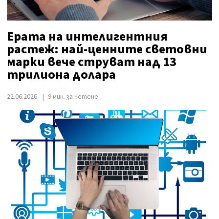
Ерата на интелигентния
растеж: най-ценните световни
марки вече струват над 13
трилиона долара
22.06.2026
9 мин. за четене