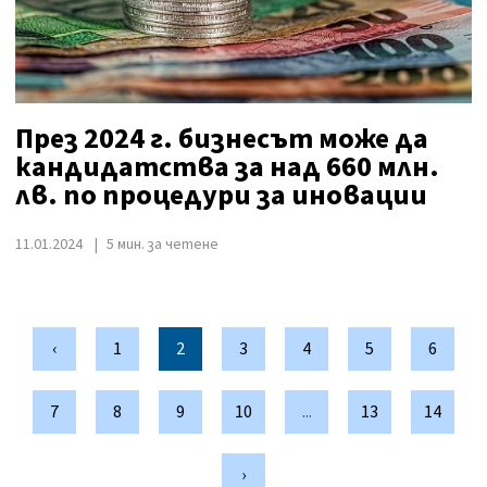
През 2024 г. бизнесът може да
кандидатства за над 660 млн.
лв. по процедури за иновации
11.01.2024
5 мин. за четене
‹
1
2
3
4
5
6
7
8
9
10
...
13
14
›