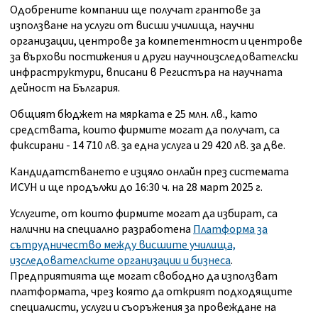
Одобрените компании ще получат грантове за
използване на услуги от висши училища, научни
организации, центрове за компетентност и центрове
за върхови постижения и други научноизследователски
инфраструктури, вписани в Регистъра на научната
дейност на България.
Общият бюджет на мярката е 25 млн. лв., като
средствата, които фирмите могат да получат, са
фиксирани - 14 710 лв. за една услуга и 29 420 лв. за две.
Кандидатстването е изцяло онлайн през системата
ИСУН и ще продължи до 16:30 ч. на 28 март 2025 г.
Услугите, от които фирмите могат да избират, са
налични на специално разработена
Платформа за
сътрудничество между висшите училища,
изследователските организации и бизнеса
.
Предприятията ще могат свободно да използват
платформата, чрез която да открият подходящите
специалисти, услуги и съоръжения за провеждане на