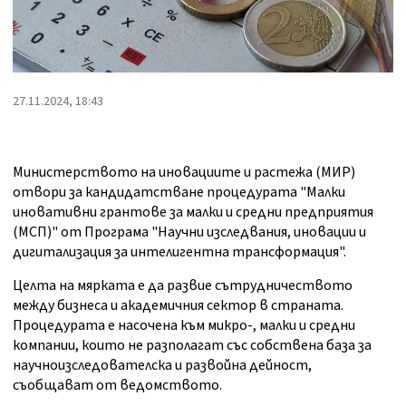
27.11.2024, 18:43
Министерството на иновациите и растежа (МИР)
отвори за кандидатстване процедурата "Малки
иновативни грантове за малки и средни предприятия
(МСП)" от Програма "Научни изследвания, иновации и
дигитализация за интелигентна трансформация".
Целта на мярката е да развие сътрудничеството
между бизнеса и академичния сектор в страната.
Процедурата е насочена към микро-, малки и средни
компании, които не разполагат със собствена база за
научноизследователска и развойна дейност,
съобщават от ведомството.