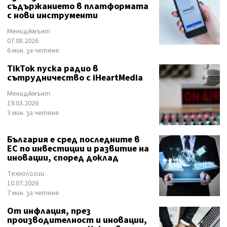
съдържанието в платформата
с нови инструменти
Мениджмънт
07.08.2026
6 мин. за четене
TikTok пуска радио в
сътрудничество с iHeartMedia
Мениджмънт
19.03.2026
3 мин. за четене
България е сред последните в
ЕС по инвестиции и развитие на
иновации, според доклад
Технологии
10.07.2026
7 мин. за четене
От инфлация, през
производителност и иновации,