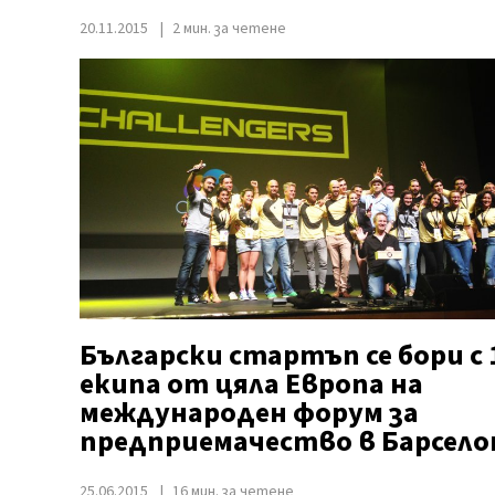
20.11.2015
2 мин. за четене
Български стартъп се бори с 
екипа от цяла Европа на
международен форум за
предприемачество в Барсело
25.06.2015
16 мин. за четене