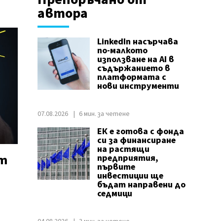
автора
LinkedIn насърчава
по-малкото
използване на AI в
съдържанието в
платформата с
нови инструменти
07.08.2026
6 мин. за четене
ЕК е готова с фонда
си за финансиране
на растящи
ат
предприятия,
първите
инвестиции ще
бъдат направени до
седмици