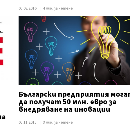
05.02.2016
4 мин. за четене
Български предприятия мог
да получат 50 млн. евро за
внедряване на иновации
ма
05.11.2015
3 мин. за четене