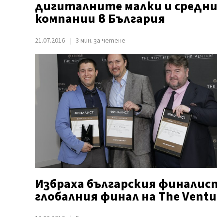
дигиталните малки и средн
компании в България
21.07.2016
3 мин. за четене
Избраха българския финалис
глобалния финал на The Ventu