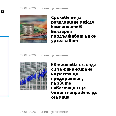
03.08.2026
7 мин. за четене
ра
Сроковете за
разплащане между
компаниите в
България
продължават да се
удължават
03.08.2026
6 мин. за четене
ЕК е готова с фонда
си за финансиране
на растящи
предприятия,
първите
инвестиции ще
бъдат направени до
седмици
04.08.2026
3 мин. за четене