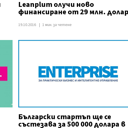
я
Leanplum олучи ново
финансиране от 29 млн. дола
19.10.2016
1 мин. за четене
Български стартъп ще се
състезава за 500 000 долара в