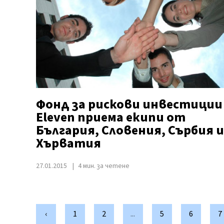
Фонд за рискови инвестиции
Eleven приема екипи от
България, Словения, Сърбия и
Хърватия
27.01.2015
4 мин. за четене
‹
1
2
...
5
6
7