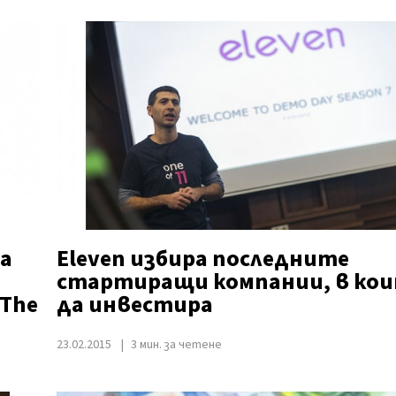
а
Eleven избира последните
стартиращи компании, в ко
 The
да инвестира
23.02.2015
3 мин. за четене