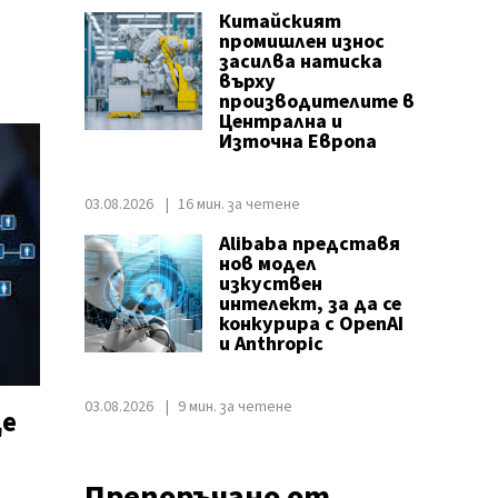
Китайският
промишлен износ
засилва натиска
върху
производителите в
Централна и
Източна Европа
03.08.2026
16 мин. за четене
Alibaba представя
нов модел
изкуствен
интелект, за да се
конкурира с OpenAI
и Anthropic
03.08.2026
9 мин. за четене
е
Препоръчано от