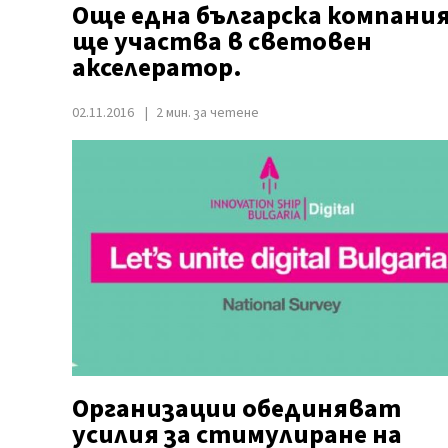
Още една българска компани
ще участва в световен
акселератор.
02.11.2016
2 мин. за четене
Организации обединяват
усилия за стимулиране на