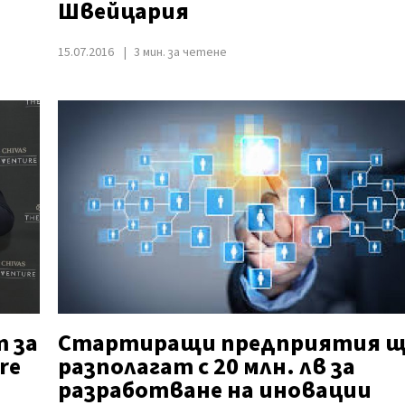
и
Швейцария
15.07.2016
3 мин. за четене
т за
Стартиращи предприятия щ
re
разполагат с 20 млн. лв за
разработване на иновации