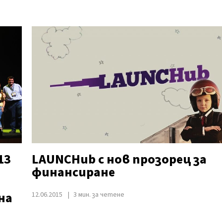
13
LAUNCHub с нов прозорец за
финансиране
на
12.06.2015
3 мин. за четене