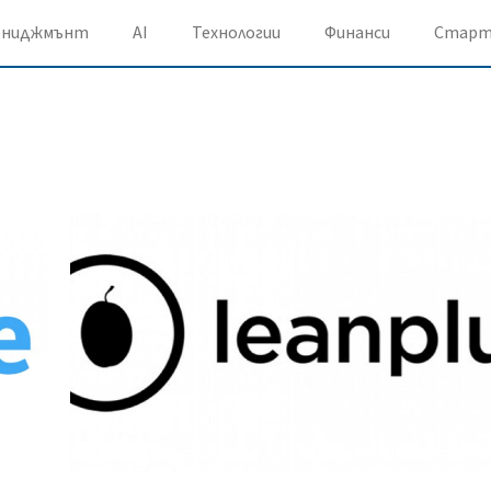
ениджмънт
AI
Технологии
Финанси
Старт