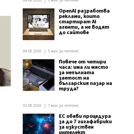
04.08.2026
3 мин. за четене
OpenAI разработва
реклами, които
стартират AI
агенти, а не водят
до сайтове
04.08.2026
5 мин. за четене
Повече от четири
часа: има ли място
за непълната
заетост на
българския пазар на
труда?
03.08.2026
7 мин. за четене
ЕС обяви процедура
за до 7 гигафабрики
за изкуствен
интелект