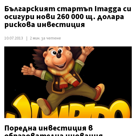
Българският стартъп Imagga си
осигури нови 260 000 щ. долара
рискова инвестиция
10.07.2013
2 мин. за четене
Поредна инвестиция в
образователна иновация