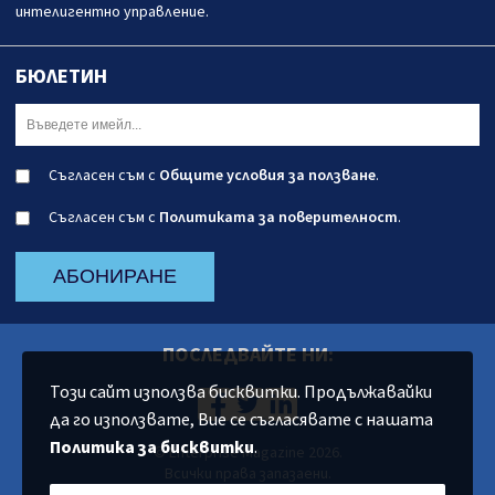
интелигентно управление.
БЮЛЕТИН
Съгласен съм с
Общите условия за ползване
.
Съгласен съм с
Политиката за поверителност
.
АБОНИРАНЕ
ПОСЛЕДВАЙТЕ НИ:
Този сайт използва бисквитки. Продължавайки
да го използвате, Вие се съгласявате с нашата
Политика за бисквитки
.
© Enterprise Magazine 2026.
Всички права запазаени.