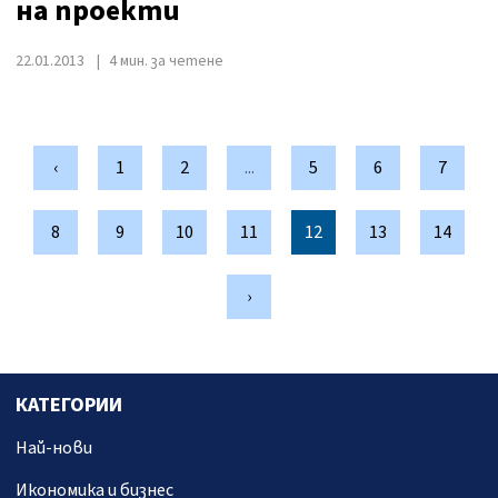
на проекти
22.01.2013
4 мин. за четене
‹
1
2
...
5
6
7
8
9
10
11
12
13
14
›
КАТЕГОРИИ
Най-нови
Икономика и бизнес