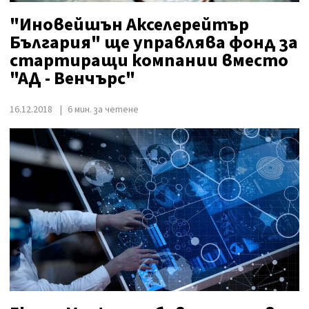
"Иновейшън Акселерейтър
България" ще управлява фонд за
стартиращи компании вместо
"АД - Венчърс"
16.12.2018
6 мин. за четене