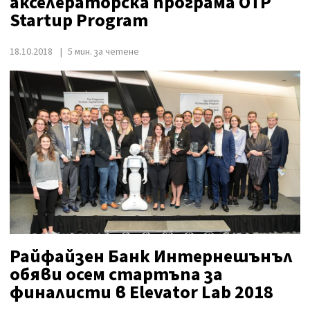
акселераторска програма OTP
Startup Program
18.10.2018
5 мин. за четене
Райфайзен Банк Интернешънъл
обяви осем стартъпа за
финалисти в Elevator Lab 2018