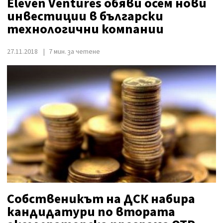
Eleven Ventures обяви осем нови
инвестиции в български
технологични компании
27.11.2018
7 мин. за четене
Собственикът на ДСК набира
кандидатури по втората