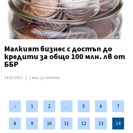
Малкият бизнес с достъп до
кредити за общо 100 млн. лв от
ББР
14.02.2012
2 мин. за четене
‹
1
2
...
5
6
7
8
9
10
11
12
13
14