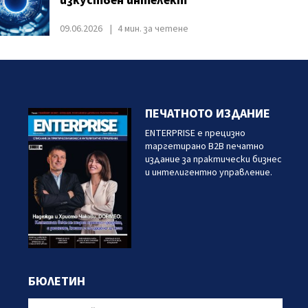
изкуствен интелект
09.06.2026
4 мин. за четене
ПЕЧАТНОТО ИЗДАНИЕ
ENTERPRISE е прецизно
таргетирано B2B печатно
издание за практически бизнес
и интелигентно управление.
БЮЛЕТИН