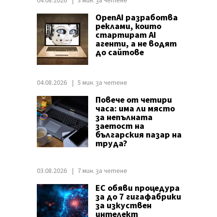
04.08.2026
3 мин. за четене
OpenAI разработва
реклами, които
стартират AI
агенти, а не водят
до сайтове
04.08.2026
5 мин. за четене
Повече от четири
часа: има ли място
за непълната
заетост на
българския пазар на
труда?
03.08.2026
7 мин. за четене
ЕС обяви процедура
за до 7 гигафабрики
за изкуствен
интелект