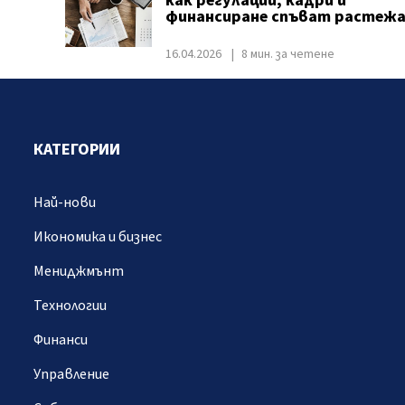
как регулации, кадри и
финансиране спъват растеж
16.04.2026
8 мин. за четене
КАТЕГОРИИ
Най-нови
Икономика и бизнес
Мениджмънт
Технологии
Финанси
Управление