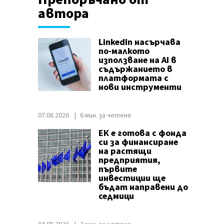
автора
LinkedIn насърчава
по-малкото
използване на AI в
съдържанието в
платформата с
нови инструменти
07.08.2026
6 мин. за четене
ЕК е готова с фонда
си за финансиране
на растящи
предприятия,
първите
инвестиции ще
бъдат направени до
седмици