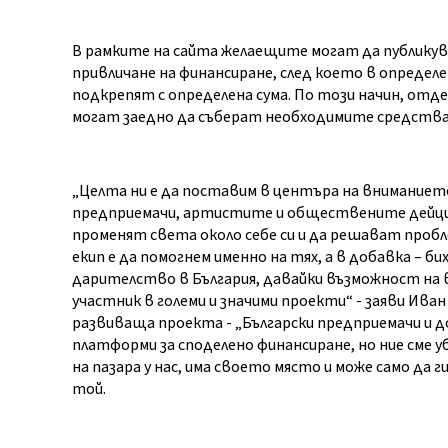
В рамките на сайта желаещите могат да публикув
привличане на финансиране, след което в определ
подкрепят с определена сума. По този начин, отд
могат заедно да съберат необходимите средства 
„
Целта ни е да поставим в центъра на вниманиет
предприемачи, артистите и обществените дейци,
променят света около себе си и да решават проб
екип е да помогнем именно на тях, а в добавка – би
дарителство в България, давайки възможност на в
участник в големи и значими проекти“ - заяви Ива
развиваща проекта - „Български предприемачи и д
платформи за споделено финансиране, но ние сме уб
на пазара у нас, има своето място и може само да 
той.