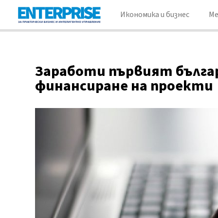
Икономика и бизнес
М
Заработи първият българ
финансиране на проекти