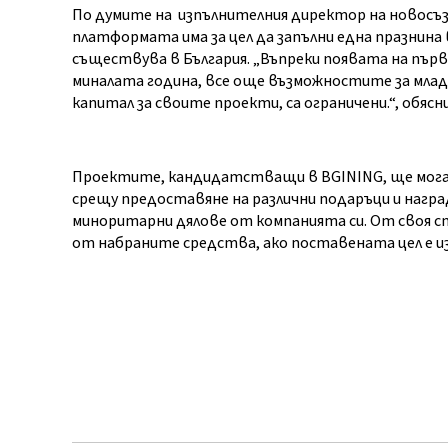
По думите на изпълнителния директор на новосъз
платформата има за цел да запълни една празнина
съществува в България. „Въпреки появата на пър
миналата година, все още възможностите за млад
капитал за своите проекти, са ограничени.“, обясн
Проектите, кандидатстващи в
BGINING
, ще мог
срещу предоставяне на различни подаръци и наград
миноритарни дялове от компанията си. От своя
от набраните средства, ако поставената цел е и