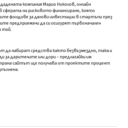
дадената компания Марио Николов, онлайн
 в сферата на рисковото финансиране, която
вите фондове за дялови инвестиции в стартъпи през
ите предприемачи да си осигурят първоначален
и той.
ат да набират средства както безвъзмездно, така и
и за дарителите или дори – предлагайки им
 страна сайтът ще получава от проектите процент
зпълнена.