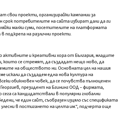
ат свои проекти, организирайки кампании за
ен срок потребителите на сайта избират дали да ги
еляйки малки суми, посетителите на платформата
в подкрепа на различни проекти.
о активните и креативни хора от България, младите
 които се стремят, да създадат нещо ново, да
лемите на обществото ни. Основната цел на нашия
хме искали да създадем една нова култура на
секи обикновен човек, да се почувства пълноценен
н Георгиев, президент на Бгининг ООД – фирмата,
о сега са кандидатствали в популярни глобални
едени, че един сайт, съобразен изцяло със спецификата
ги улесни в постигането на целта им.“, подчерта още