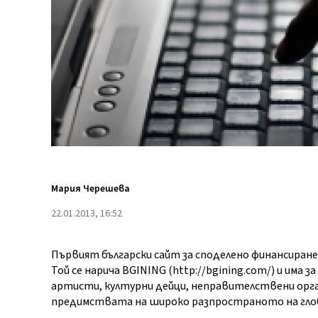
Мария Черешева
22.01.2013, 16:52
Първият български сайт за споделено финансиране 
Той се нарича
BGINING (http://bgining.com/) и има 
артисти, културни дейци, неправителствени орга
предимствата на широко разпространото на гло