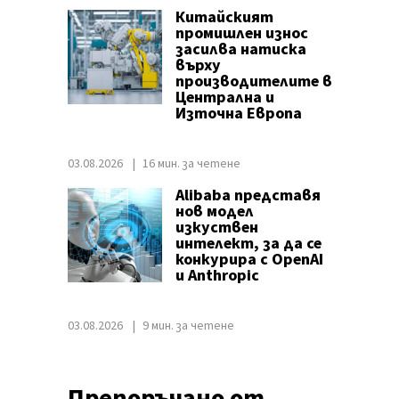
Китайският
промишлен износ
засилва натиска
върху
производителите в
Централна и
Източна Европа
03.08.2026
16 мин. за четене
Alibaba представя
нов модел
изкуствен
интелект, за да се
конкурира с OpenAI
и Anthropic
03.08.2026
9 мин. за четене
Препоръчано от