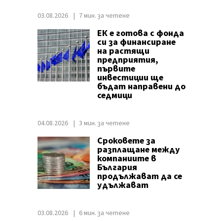
03.08.2026
7 мин. за четене
ЕК е готова с фонда
си за финансиране
на растящи
предприятия,
първите
инвестиции ще
бъдат направени до
седмици
04.08.2026
3 мин. за четене
Сроковете за
разплащане между
компаниите в
България
продължават да се
удължават
03.08.2026
6 мин. за четене