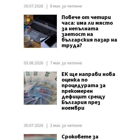
30.07.2026
8 мин. за четене
Повече от четири
часа: има ли място
за непълната
заетост на
българския пазар на
труда?
03.08.2026
7 мин. за четене
ЕК ще направи нова
оценка по
процедурата за
прекомерен
дефицит срещу
България през
ноември
30.07.2026
2 мин. за четене
Сроковете за