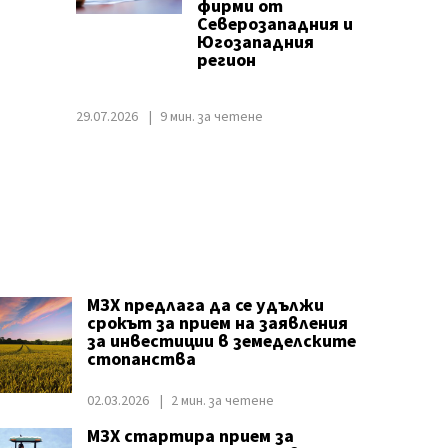
фирми от
Северозападния и
Югозападния
регион
29.07.2026
9 мин. за четене
МЗХ предлага да се удължи
срокът за прием на заявления
за инвестиции в земеделските
стопанства
02.03.2026
2 мин. за четене
МЗХ стартира прием за