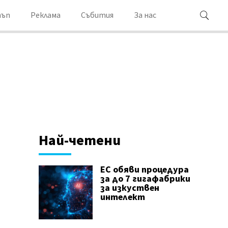
ъп
Реклама
Събития
За нас
Най-четени
ЕС обяви процедура
за до 7 гигафабрики
за изкуствен
интелект