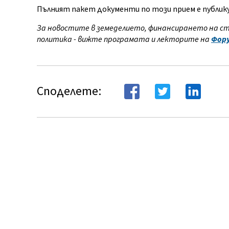
Пълният пакет документи по този прием е публику
За новостите в земеделието, финансирането на с
политика - вижте програмата и лекторите на
Фору
Споделете: