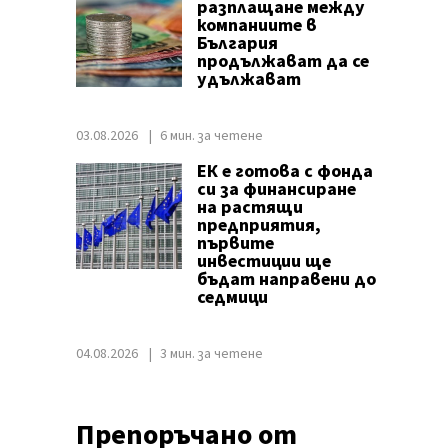
разплащане между
компаниите в
България
продължават да се
удължават
03.08.2026
6 мин. за четене
ЕК е готова с фонда
си за финансиране
на растящи
предприятия,
първите
инвестиции ще
бъдат направени до
седмици
04.08.2026
3 мин. за четене
Препоръчано от