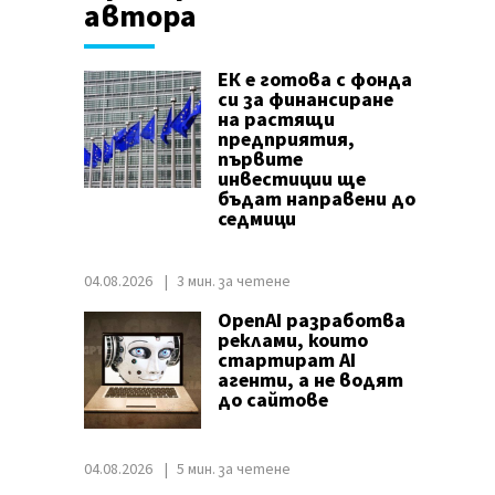
автора
ЕК е готова с фонда
си за финансиране
на растящи
предприятия,
първите
инвестиции ще
бъдат направени до
седмици
04.08.2026
3 мин. за четене
OpenAI разработва
реклами, които
стартират AI
агенти, а не водят
до сайтове
04.08.2026
5 мин. за четене