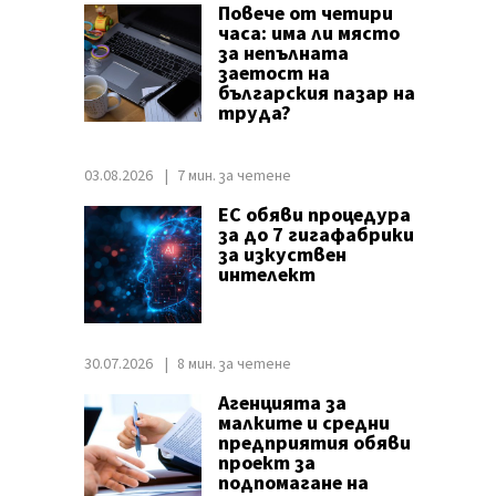
Повече от четири
часа: има ли място
за непълната
заетост на
българския пазар на
труда?
03.08.2026
7 мин. за четене
ЕС обяви процедура
за до 7 гигафабрики
за изкуствен
интелект
30.07.2026
8 мин. за четене
Агенцията за
малките и средни
предприятия обяви
проект за
подпомагане на