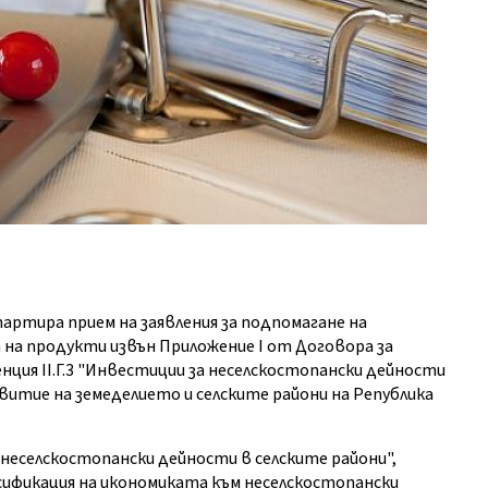
артира прием на заявления за подпомагане на
 на продукти извън Приложение I от Договора за
ция II.Г.3 "Инвестиции за неселскостопански дейности
витие на земеделието и селските райони на Република
 неселскостопански дейности в селските райони",
рсификация на икономиката към неселскостопански