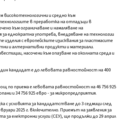
м високотехнологични и средно към
технологиите в преработка на отпадъци в
ено към ограничаване и намаляване на
 за еднократна употреба, внедряване на технологии
е изделия с европейските изисквания за пластмасите
атни и алтернативни продукти и материали.
естиции, насочени към опазване на околната среда и
един кандидат е до левовата равностойност на 400
щ по приема е левовата равностойност на 46 756 925
опани и 34 756 925 евро - за микропредприятия.
а с условията за кандидатстване до 3 седмици след
вруари 2025 г. включително. Приемът на заявления за
 за електронни услуги (СЕУ), ще продължи до 29 април