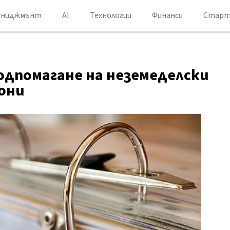
ениджмънт
AI
Технологии
Финанси
Старт
одпомагане на неземеделски
они