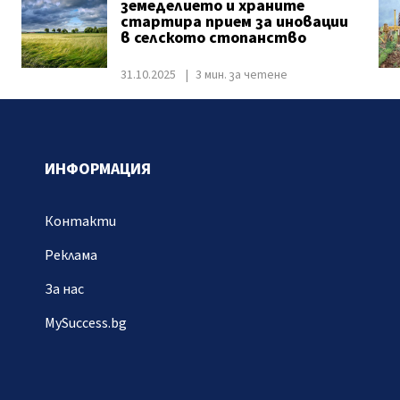
земеделието и храните
стартира прием за иновации
в селското стопанство
31.10.2025
3 мин. за четене
ИНФОРМАЦИЯ
Контакти
Реклама
За нас
MySuccess.bg