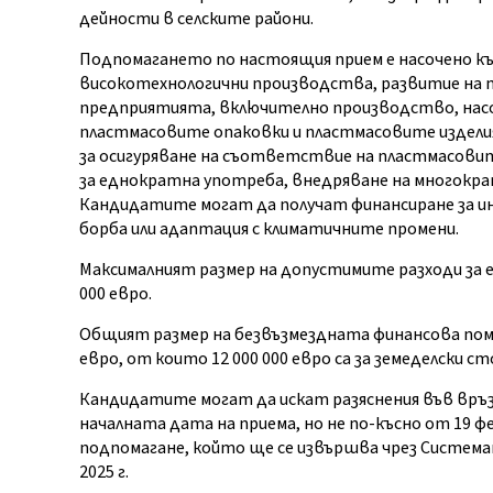
дейности в селските райони.
Подпомагането по настоящия прием е насочено къ
високотехнологични производства, развитие на 
предприятията, включително производство, насоч
пластмасовите опаковки и пластмасовите изделия
за осигуряване на съответствие на пластмасовит
за еднократна употреба, внедряване на многокр
Кандидатите могат да получат финансиране за инв
борба или адаптация с климатичните промени.
Максималният размер на допустимите разходи за 
000 евро.
Общият размер на безвъзмездната финансова помо
евро, от които 12 000 000 евро са за земеделски ст
Кандидатите могат да искат разяснения във връзк
началната дата на приема, но не по-късно от 19 фе
подпомагане, който ще се извършва чрез Системата
2025 г.