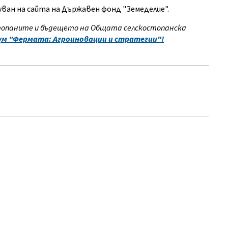
ван на сайта на Държавен фонд "Земеделие".
топаните и бъдещето на Общата селскостопанска
м "Фермата: Агроиновации и стратегии"!