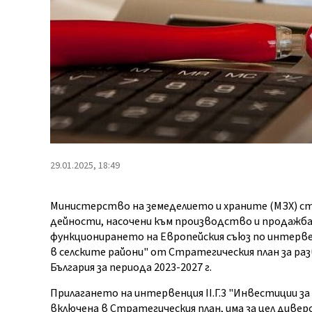
29.01.2025, 18:49
Министерство на земеделието и храните (МЗХ) ст
дейности, насочени към производство и продажба
функционирането на Европейския съюз по интервен
в селските райони" от Стратегическия план за раз
България за периода 2023-2027 г.
Прилагането на интервенция II.Г.3 "Инвестиции за
включена в Стратегическия план, има за цел диве