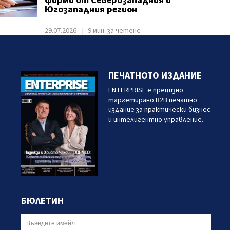
фирми от Северозападния и
Югозападния регион
29.07.2026
9 мин. за четене
ПЕЧАТНОТО ИЗДАНИЕ
ENTERPRISE е прецизно
таргетирано B2B печатно
издание за практически бизнес
и интелигентно управление.
БЮЛЕТИН