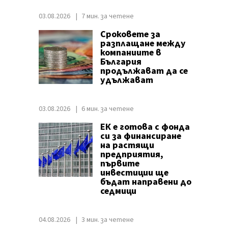
03.08.2026
7 мин. за четене
Сроковете за
разплащане между
компаниите в
България
продължават да се
удължават
03.08.2026
6 мин. за четене
ЕК е готова с фонда
си за финансиране
на растящи
предприятия,
първите
инвестиции ще
бъдат направени до
седмици
04.08.2026
3 мин. за четене