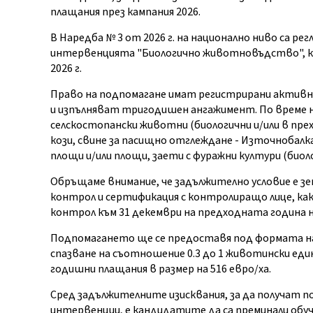
плащания през кампания 2026.
В Наредба № 3 от 2026 г. на национално ниво са ре
интервенцията "Биологично животновъдство", ко
2026 г.
Право на подпомагане имат регистрирани активни
и изпълняват тригодишен ангажимент. По време 
селскостопански животни (биологични и/или в прех
кози, свине за пасищно отглеждане - Източнобалк
площи и/или площи, заети с фуражни култури (биоло
Обръщаме внимание, че задължително условие е з
контрол и сертификация с контролиращо лице, как
контрол към 31 декември на предходната година
Подпомагането ще се предоставя под формата на
спазване на съотношение 0.3 до 1 животински еди
годишни плащания в размер на 516 евро/ха.
Сред задължителните изисквания, за да получат 
интервенции, е кандидатите да са преминали обуч