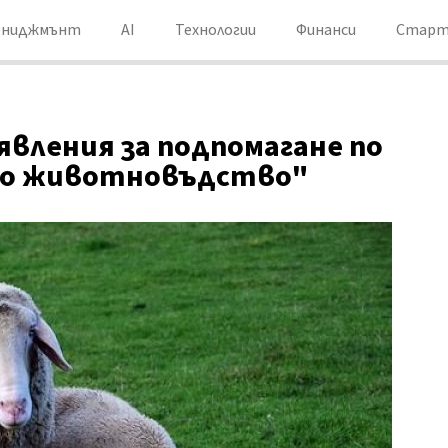
ениджмънт
AI
Технологии
Финанси
Старт
вления за подпомагане по
но животновъдство"