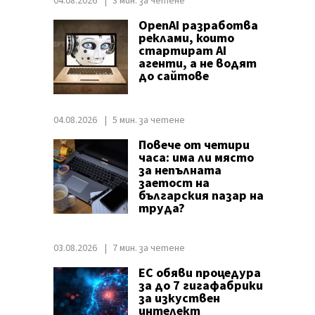
04.08.2026
3 мин. за четене
OpenAI разработва
реклами, които
стартират AI
агенти, а не водят
до сайтове
04.08.2026
5 мин. за четене
Повече от четири
часа: има ли място
за непълната
заетост на
българския пазар на
труда?
03.08.2026
7 мин. за четене
ЕС обяви процедура
за до 7 гигафабрики
за изкуствен
интелект