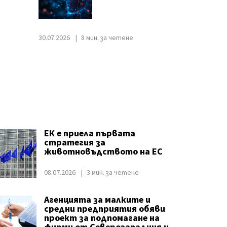
30.07.2026
8 мин. за четене
ЕК е приела първата
стратегия за
животновъдството на ЕС
08.07.2026
3 мин. за четене
Агенцията за малките и
средни предприятия обяви
проект за подпомагане на