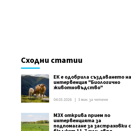
Сходни статии
ЕК е одобрила създаването н
интервенция "Биологично
животновъдство"
04.03.2026
3 мин. за четене
МЗХ открива прием по
интервенцията за
подпомагане за застраховки с