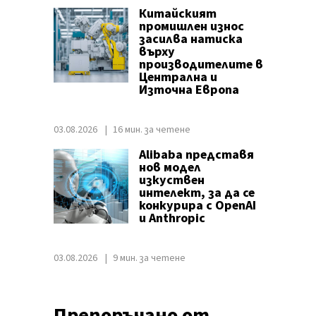
Китайският
промишлен износ
засилва натиска
върху
производителите в
Централна и
Източна Европа
03.08.2026
16 мин. за четене
Alibaba представя
нов модел
изкуствен
интелект, за да се
конкурира с OpenAI
и Anthropic
03.08.2026
9 мин. за четене
Препоръчано от