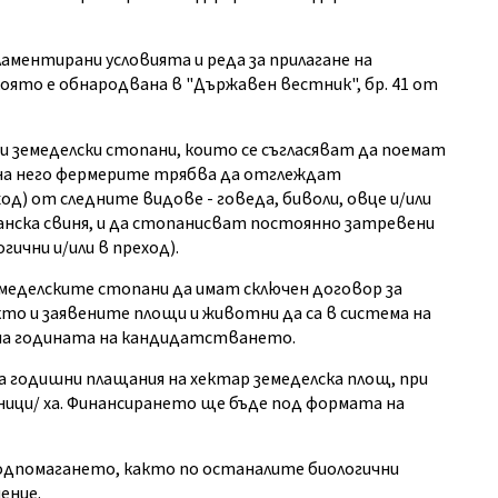
гламентирани условията и реда за прилагане на
ято е обнародвана в "Държавен вестник", бр. 41 от
 земеделски стопани, които се съгласяват да поемат
на него фермерите трябва да отглеждат
од) от следните видове - говеда, биволи, овце и/или
анска свиня, и да стопанисват постоянно затревени
гични и/или в преход).
емеделските стопани да имат сключен договор за
то и заявените площи и животни да са в система на
 на годината на кандидатстването.
 годишни плащания на хектар земеделска площ, при
ници/ ха. Финансирането ще бъде под формата на
подпомагането, както по останалите биологични
ение.