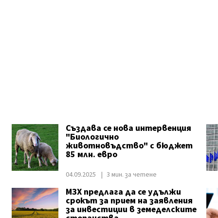
а
Създава се нова интервенция
"Биологично
животновъдство" с бюджет
85 млн. евро
04.09.2025
3 мин. за четене
МЗХ предлага да се удължи
срокът за прием на заявления
за инвестиции в земеделските