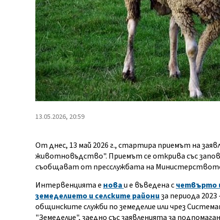
13.05.2026, 20:59
От днес, 13 май 2026 г., стартира приемът на зая
животновъдство". Приемът се открива със запове
съобщават от пресслужбата на Министерството 
Интервенцията е
нова
и е въведена с
четвърто и
земеделието и селските райони
за периода 2023 
общинските служби по земеделие или чрез Система
"Земеделие", заедно със заявленията за подпома