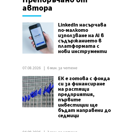
автора
LinkedIn насърчава
по-малкото
използване на AI в
съдържанието в
платформата с
нови инструменти
07.08.2026
6 мин. за четене
ЕК е готова с фонда
си за финансиране
на растящи
предприятия,
първите
инвестиции ще
бъдат направени до
седмици