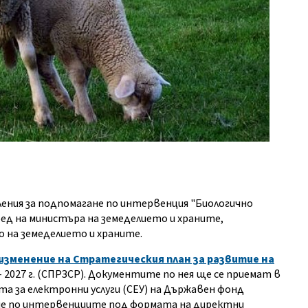
вления за подпомагане по интервенция "Биологично
д на министъра на земеделието и храните,
на земеделието и храните.
зменение на Стратегическия план за развитие на
- 2027 г. (СПРЗСР). Документите по нея ще се приемат в
та за електронни услуги (СЕУ) на Държавен фонд
гане по интервенциите под формата на директни