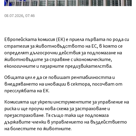
08.07.2026, 07:46
Европейската комисия (ЕК) е приела първата по рода си
стратегия за животновъдството на ЕС, в която се
определят дългосрочни действия за подпомагане на
животновъдите за справяне с икономическите,
екологичните и пазарните предизвикателства.
Общата цел е да се повишат рентабилността и
внедряването на иновации в сектора, посочват от
пресслужбата на ЕК.
Комисията ще укрепи инструментите за управление на
риска и ще проучи нова схема за застраховане и
презастраховане. Тя също така ще подпомага
държавите членки в управлението на въздействието
на болестите по животните.