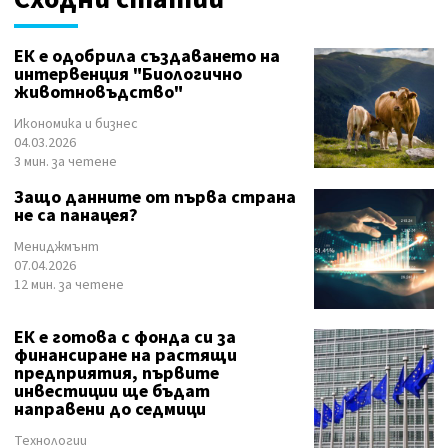
ЕК е одобрила създаването на
интервенция "Биологично
животновъдство"
Икономика и бизнес
04.03.2026
3 мин. за четене
Защо данните от първа страна
не са панацея?
Мениджмънт
07.04.2026
12 мин. за четене
ЕК е готова с фонда си за
финансиране на растящи
предприятия, първите
инвестиции ще бъдат
направени до седмици
Технологии