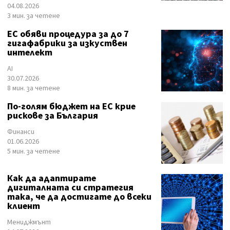
04.08.2026
3 мин. за четене
ЕС обяви процедура за до 7
гигафабрики за изкуствен
интелект
AI
30.07.2026
8 мин. за четене
По-голям бюджет на ЕС крие
рискове за България
Финанси
01.06.2026
5 мин. за четене
Как да адаптирате
дигиталната си стратегия
така, че да достигате до всеки
клиент
Мениджмънт