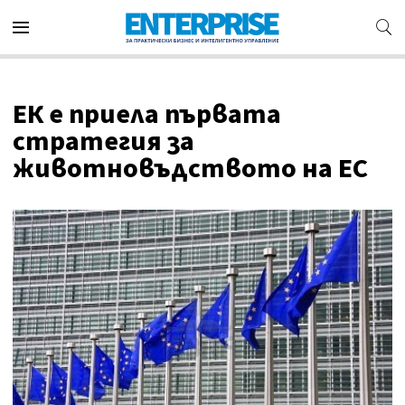
ЕК е приела първата
стратегия за
животновъдството на ЕС