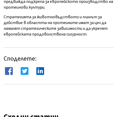
предвижда подкрепа за европейското производство на
протеинови култури.
Стратегията за животновъдството и планът за
действие в областта на протеините имат за цел да
намалят стратегическите зависимости и да укрепят
европейската продоволствена сигурност.
Споделете:
Сходни статии