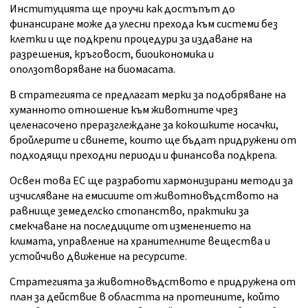
Институцията ще проучи как достъпът до
финансиране може да улесни прехода към системи без
клетки и ще подкрепи процедури за издаване на
разрешения, кръговост, биоикономика и
оползотворяване на биомасата.
В стратегията се предлагат мерки за подобряване на
хуманното отношение към животните чрез
целенасочено преразглеждане за кокошките носачки,
бройлерите и свинете, които ще бъдат придружени от
подходящи преходни периоди и финансова подкрепа.
Освен това ЕС ще разработи хармонизирани методи за
изчисляване на емисиите от животновъдството на
равнище земеделско стопанство, практики за
смекчаване на последиците от изменението на
климата, управление на хранителните вещества и
устойчиво движение на ресурсите.
Стратегията за животновъдството е придружена от
план за действие в областта на протеините, който