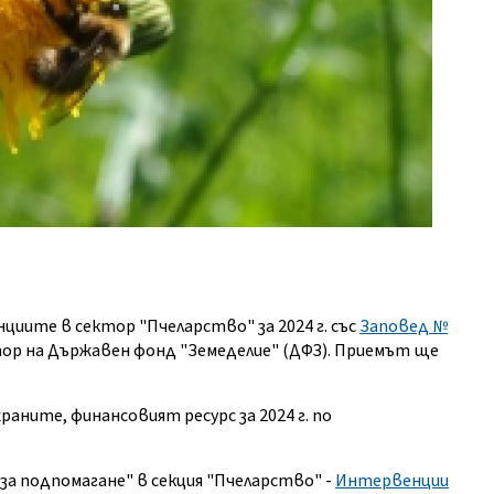
нциите в сектор "Пчеларство" за 2024 г. със
Заповед №
ор на Държавен фонд "Земеделие" (ДФЗ). Приемът ще
раните, финансовият ресурс за 2024 г. по
за подпомагане" в секция "Пчеларство" -
Интервенции