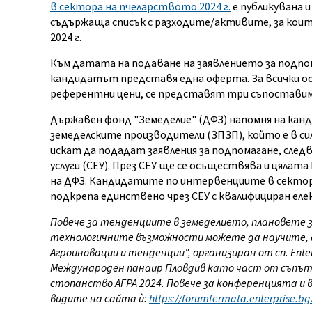
в сектора на пчеларството 2024 г.
е публикувана 
съдържаща списък с разходите/активите, за коит
2024 г.
Към датата на подаване на заявлението за подпом
кандидатът представя една оферта. За всички ос
референтни цени, се представят три съпостави
Държавен фонд "Земеделие" (ДФЗ) напомня на канд
земеделските производители (ЗПЗП), който е в сила
искат да подадат заявления за подпомагане, след
услуги (СЕУ). През СЕУ ще се осъществява и цяла
на ДФЗ. Кандидатите по интервенциите в секто
подкрепа единствено чрез СЕУ с квалифициран еле
Повече за тенденциите в земеделието, плановете 
технологичните възможности можете да научите, 
Агроиновации и тенденции", организиран от сп. Enter
Международен панаир Пловдив като част от съпъ
стопанство АГРА 2024. Повече за конференцията и
видите на сайта ѝ:
https://forumfermata.enterprise.bg