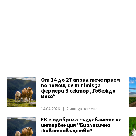
От 14 до 27 април тече прием
по помощ de minimis за
фермери в сектор „Говеждо
месо“
14.04.2026
2 мин. за четене
ЕК е одобрила създаването на
интервенция "Биологично
животновъдство"