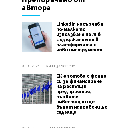
автора
LinkedIn насърчава
по-малкото
използване на AI в
съдържанието в
платформата с
нови инструменти
07.08.2026
6 мин. за четене
ЕК е готова с фонда
си за финансиране
на растящи
предприятия,
първите
инвестиции ще
бъдат направени до
седмици