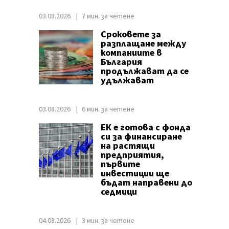
03.08.2026
7 мин. за четене
Сроковете за
разплащане между
компаниите в
България
продължават да се
удължават
03.08.2026
6 мин. за четене
ЕК е готова с фонда
си за финансиране
на растящи
предприятия,
първите
инвестиции ще
бъдат направени до
седмици
04.08.2026
3 мин. за четене