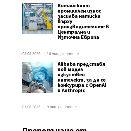
Китайският
промишлен износ
засилва натиска
върху
производителите в
Централна и
Източна Европа
03.08.2026
16 мин. за четене
Alibaba представя
нов модел
изкуствен
интелект, за да се
конкурира с OpenAI
и Anthropic
03.08.2026
9 мин. за четене
Препоръчано от