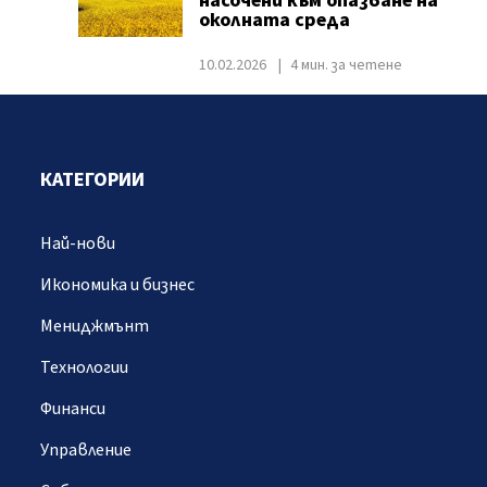
насочени към опазване на
околната среда
10.02.2026
4 мин. за четене
КАТЕГОРИИ
Най-нови
Икономика и бизнес
Мениджмънт
Технологии
Финанси
Управление