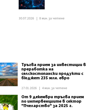
30.07.2026
8 мин. за четене
Тръгва прием за инвестиции в
преработка на
селскостопански продукти с
бюджет 235 млн. евро
27.01.2026
4 мин. за четене
От 9 декември тръгва прием
по интервенциите в сектор
"Пчеларство" за 2025 г.