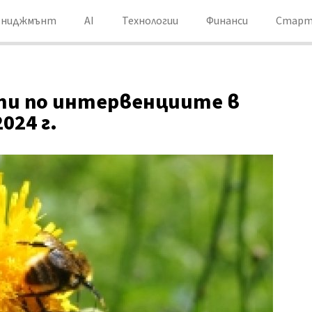
ениджмънт
AI
Технологии
Финанси
Старт
нти по интервенциите в
024 г.