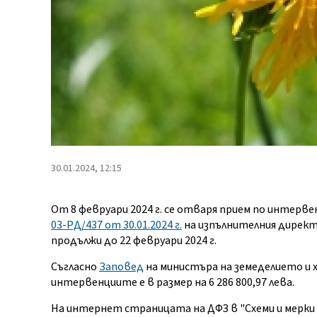
30.01.2024, 12:15
От 8 февруари 2024 г. се отваря прием по интерве
03-РД/437 от 30.01.2024 г.
на изпълнителния директ
продължи до 22 февруари 2024 г.
Съгласно
Заповед
на министъра на земеделието и х
интервенциите е в размер на 6 286 800,97 лева.
На интернет страницата на ДФЗ в "Схеми и мерки 