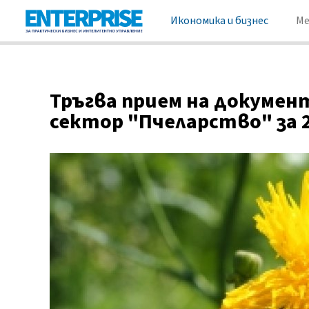
Икономика и бизнес
М
Тръгва прием на докуме
сектор "Пчеларство" за 2