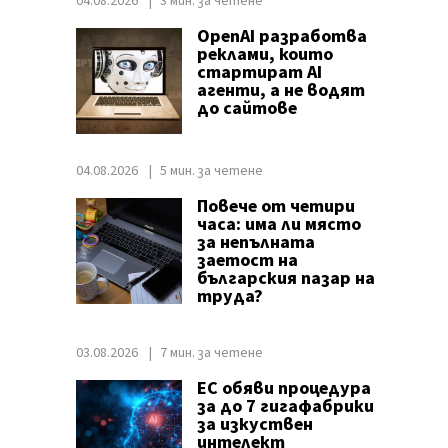
04.08.2026
3 мин. за четене
OpenAI разработва
реклами, които
стартират AI
агенти, а не водят
до сайтове
04.08.2026
5 мин. за четене
Повече от четири
часа: има ли място
за непълната
заетост на
българския пазар на
труда?
03.08.2026
7 мин. за четене
ЕС обяви процедура
за до 7 гигафабрики
за изкуствен
интелект