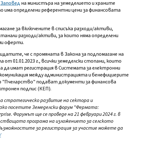
и
Заповед
на министъра на земеделието и храните
о има определени референтни цени за финансовата
агане за включените в списъка разходи/активи,
танали разходи/активи, за които няма определени
ми оферти.
идатите, че с промяната в Закона за подпомагане на
 от 01.01.2023 г., всички земеделски стопани, които
ва да имат регистрация в Системата за електронни
та комуникация между администрацията и бенефициерите
р "Пчеларство" подават документи за финансова
ктронен подпис (КЕП).
за стратегическо развитие на сектора и
ако посетите Земеделски форум "Фермата:
prise. Форумът ще се проведе на 21 февруари 2024 г. в
тстващата програма на изложението за селското
 възможностите за регистрация за участие можете да
/