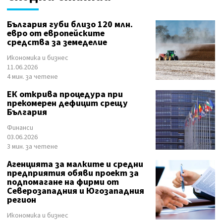
България губи близо 120 млн.
евро от европейските
средства за земеделие
Икономика и бизнес
11.06.2026
4 мин. за четене
ЕК открива процедура при
прекомерен дефицит срещу
България
Финанси
03.06.2026
3 мин. за четене
Агенцията за малките и средни
предприятия обяви проект за
подпомагане на фирми от
Северозападния и Югозападния
регион
Икономика и бизнес