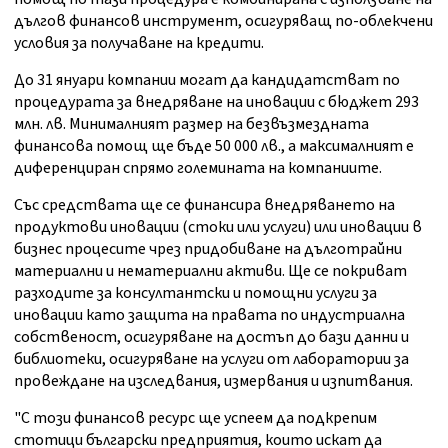
дългов финансов инструмент, осигуряващ по-облекчени
условия за получаване на кредити.
До 31 януари компании могат да кандидатстват по
процедурата за внедряване на иновации с бюджет 293
млн. лв. Минималният размер на безвъзмездната
финансова помощ ще бъде 50 000 лв., а максималният е
диференциран спрямо големината на компаниите.
Със средствата ще се финансира внедряването на
продуктови иновации (стоки или услуги) или иновации в
бизнес процесите чрез придобиване на дълготрайни
материални и нематериални активи. Ще се покриват
разходите за консултантски и помощни услуги за
иновации като защита на правата по индустриална
собственост, осигуряване на достъп до бази данни и
библиотеки, осигуряване на услуги от лаборатории за
провеждане на изследвания, измервания и изпитвания.
"С този финансов ресурс ще успеем да подкрепим
стотици български предприятия, които искат да