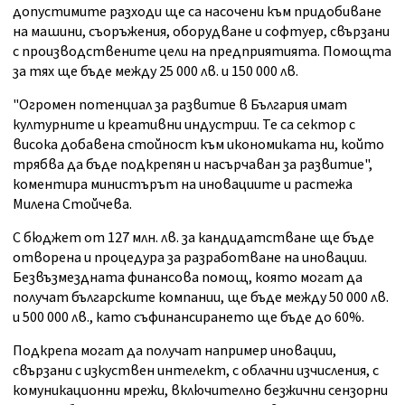
допустимите разходи ще са насочени към придобиване
на машини, съоръжения, оборудване и софтуер, свързани
с производствените цели на предприятията. Помощта
за тях ще бъде между 25 000 лв. и 150 000 лв.
"Огромен потенциал за развитие в България имат
културните и креативни индустрии. Те са сектор с
висока добавена стойност към икономиката ни, който
трябва да бъде подкрепян и насърчаван за развитие",
коментира министърът на иновациите и растежа
Милена Стойчева.
С бюджет от 127 млн. лв. за кандидатстване ще бъде
отворена и процедура за разработване на иновации.
Безвъзмездната финансова помощ, която могат да
получат българските компании, ще бъде между 50 000 лв.
и 500 000 лв., като съфинансирането ще бъде до 60%.
Подкрепа могат да получат например иновации,
свързани с изкуствен интелект, с облачни изчисления, с
комуникационни мрежи, включително безжични сензорни