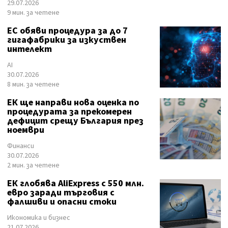
29.07.2026
9 мин. за четене
ЕС обяви процедура за до 7
гигафабрики за изкуствен
интелект
AI
30.07.2026
8 мин. за четене
ЕК ще направи нова оценка по
процедурата за прекомерен
дефицит срещу България през
ноември
Финанси
30.07.2026
2 мин. за четене
ЕК глобява AliExpress с 550 млн.
евро заради търговия с
фалшиви и опасни стоки
Икономика и бизнес
21.07.2026