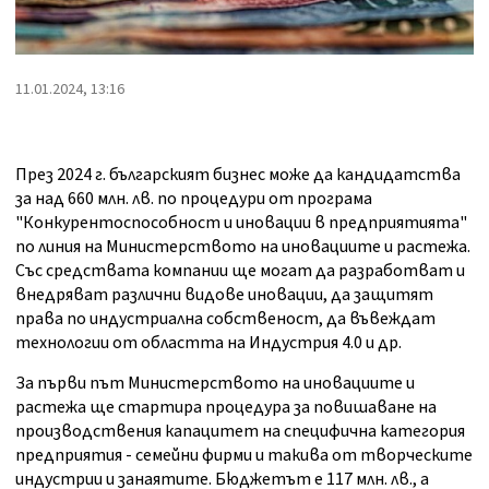
11.01.2024, 13:16
През 2024 г. българският бизнес може да кандидатства
за над 660 млн. лв. по процедури от програма
"Конкурентоспособност и иновации в предприятията"
по линия на Министерството на иновациите и растежа.
Със средствата компании ще могат да разработват и
внедряват различни видове иновации, да защитят
права по индустриална собственост, да въвеждат
технологии от областта на Индустрия 4.0 и др.
За първи път Министерството на иновациите и
растежа ще стартира процедура за повишаване на
производствения капацитет на специфична категория
предприятия - семейни фирми и такива от творческите
индустрии и занаятите. Бюджетът е 117 млн. лв., а