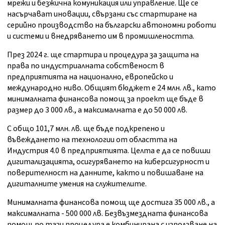
мрежи и безжична комуникация или управление. Ще се
насърчават иновации, свързани със стартиране на
серийно производство на български автономни роботи
и системи и внедряването им в промишлеността.
През 2024 г. ще стартира и процедура за защита на
права по индустриалната собственост в
предприятията на национално, европейско и
международно ниво. Общият бюджет е 24 млн. лв., като
минималната финансова помощ за проект ще бъде в
размер до 3 000 лв., а максималната е до 50 000 лв.
С общо 101,7 млн. лв. ще бъде подкрепено и
въвеждането на технологии от областта на
Индустрия 4.0 в предприятията. Целта е да се повиши
дигитализацията, осигуряването на киберсигурност и
поверителност на данните, както и повишаване на
дигиталните умения на служителите.
Минималната финансова помощ ще достига 35 000 лв., а
максималната - 500 000 лв. Безвъзмездната финансова
помощ по тази процедура е комбинирана с използване на