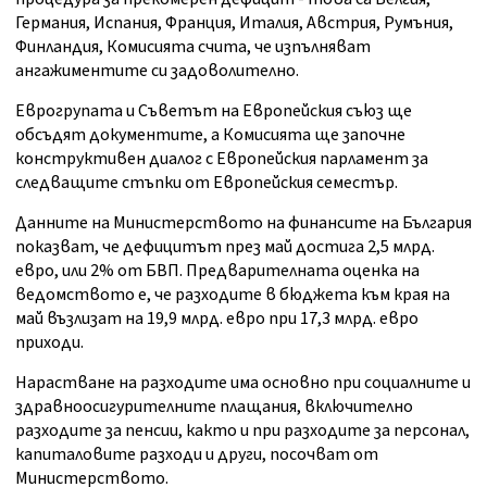
Германия, Испания, Франция, Италия, Австрия, Румъния,
Финландия, Комисията счита, че изпълняват
ангажиментите си задоволително.
Еврогрупата и Съветът на Европейския съюз ще
обсъдят документите, а Комисията ще започне
конструктивен диалог с Европейския парламент за
следващите стъпки от Европейския семестър.
Данните на Министерството на финансите на България
показват, че дефицитът през май достига 2,5 млрд.
евро, или 2% от БВП. Предварителната оценка на
ведомството е, че разходите в бюджета към края на
май възлизат на 19,9 млрд. евро при 17,3 млрд. евро
приходи.
Нарастване на разходите има основно при социалните и
здравноосигурителните плащания, включително
разходите за пенсии, както и при разходите за персонал,
капиталовите разходи и други, посочват от
Министерството.