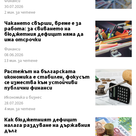
Финанси
30.07.2026
2 мин. за четене
Чакането свърши, време е за
работа: за свиването на
бюджетния дефицит няма да
има отсрочки
Финанси
08.06.2026
13 мин. за четене
Растежът на българската
икономика е стабилен, фокусът
се измества към устойчиви
публични финанси
Икономика и бизнес
28.07.2026
4 мин. за четене
Как бюджетният дефицит
налага раздуване на държавния
дълг