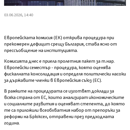
03.06.2026, 14:40
Европейската комисия (ЕК) открива процедура при
прекомерен дефицит срещу България, става ясно от
прессъобщение на институцията.
Комисията днес е приела пролетния пакет за т.нар.
Европейски семестър - процедура, която оценява
фискалната консолидация и определя политически насоки
за държавите членки в Европейския съюз (ЕС).
В рамките на процедурата се изготвят доклади за
всяка страна от ЕС, които анализират икономическите
и социалните развития и оценяват степента, до която
те са приложили всеобхватния набор от препоръки за
реформи на Брюксел, отправени през предходната
година.