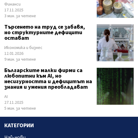
Финанси
17.11.2025
3 мин. за четене
Търсенето на труд се забавя,
но структурните дефицити
остават
Икономика и бизнес
12.01.2026
9 мин. за четене
Българските малки фирми са
любопитни към AI, но
несигурността и дефицитът на
знания и умения преобладават
AI
27.11.2025
5 мин. за четене
КАТЕГОРИИ
Най-нови