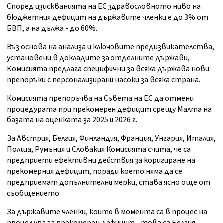
Според изискванията на ЕС здравословното ниво на
бюджетния дефицит на държавите членки е до 3% от
БВП, а на дължа - до 60%.
Въз основа на анализа и ключовите предизвикателства,
установени в докладите за отделните държави,
Комисията предлага специфични за всяка държава нови
препоръки с персонализирани насоки за всяка страна.
Комисията препоръчва на Съвета на ЕС да отмени
процедурата при прекомерен дефицит срещу Малта на
базата на оценката за 2025 и 2026 г.
За Австрия, Белгия, Финландия, Франция, Унгария, Италия,
Полша, Румъния и Словакия Комисията счита, че са
предприети ефективни действия за коригиране на
прекомерния дефицит, поради което няма да се
предприемат допълнителни мерки, става ясно още от
съобщението.
За държавите членки, които в момента са в процес на
процедура за прекомерен дефицит - това са Белгия,