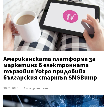
Американската платформа за
маркетинг в електронната
търговия Yotpo придобива
българския стартъп SMSBump
30.01.2020
4 мин. за четене