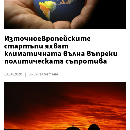
Източноевропейските
стартъпи яхват
климатичната вълна въпреки
политическата съпротива
13.10.2020
6 мин. за четене