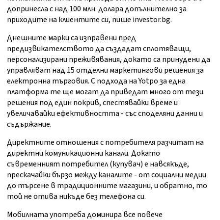
допринесла с над 100 млн. долара допълнително за
приходите на клиентите си,
пише
investor.bg.
Днешните марки са изправени пред
предизвикателството да създадат сплотяващи,
персонализирани преживявания, докато са принудени да
управляват над 15 отделни маркетингови решения за
електронна търговия. С подхода на Yotpo за една
платформа те ще могат да приведат много от тези
решения под един покрив, спестявайки време и
увеличавайки ефективността - със споделяни данни и
съдържание.
Директните отношения
с
потребителя разчитат на
директни комуникационни канали. Докато
съвременният потребител (купувач) е навсякъде,
прескачайки бързо между каналите - от социални медии
до търсене в традиционните магазини, и обратно, то
той не отива никъде без телефон
а
си.
Мобилната употреба доминира все повече