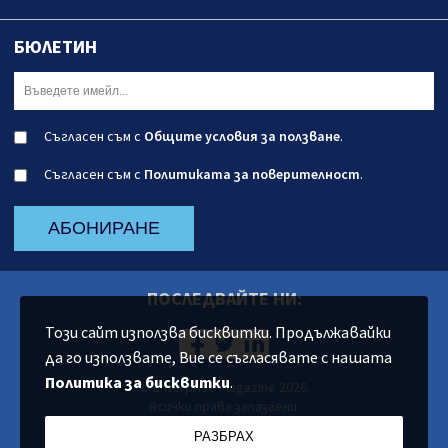
БЮЛЕТИН
Съгласен съм с
Общите условия за ползване
.
Съгласен съм с
Политиката за поверителност
.
АБОНИРАНЕ
ПОСЛЕДВАЙТЕ НИ:
Този сайт използва бисквитки. Продължавайки
да го използвате, Вие се съгласявате с нашата
Политика за бисквитки
.
© Enterprise Magazine 2026.
Всички права запазаени.
РАЗБРАХ