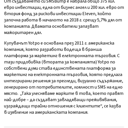
От създаването си SMSBump е набрала общо 375 хил.
евро инвестиции, една от бизнес ангел и 200 хил. евро от
втория фонд за рискови инвестиции Eleven, който
започна работа в началото на 2018 г. срещу 5,7% дял от
компанията. Двамата основатели запазват
мажоритарен дял.
Купувачът Yotpo е основана през 2011 г. американска
компания, която разработи водеща в бранша
платформа за маркетинг в електронната търговия. С
тази придобивка (втората за компанията) Yotpo по
собствени думи става единствената платформа за
маркетинг на електронната търговия, която предлага
интегрирани решения за прегледи, визуално съдържание,
генерирано от потребителите, лоялност и SMS на едно
място. „Така улесняваме марките в това, което правят
най-добре – да създават завладяващи преживявания,
изграждащи трайни отношения с клиентите“, се казва
в изявление на американската компания.