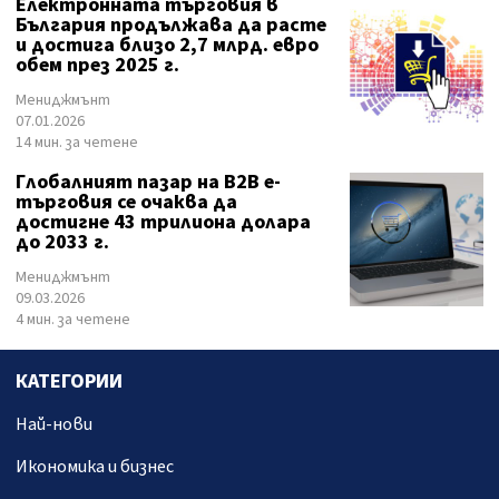
Електронната търговия в
България продължава да расте
и достига близо 2,7 млрд. евро
обем през 2025 г.
Мениджмънт
07.01.2026
14 мин. за четене
Глобалният пазар на B2B е-
търговия се очаква да
достигне 43 трилиона долара
до 2033 г.
Мениджмънт
09.03.2026
4 мин. за четене
КАТЕГОРИИ
Най-нови
Икономика и бизнес