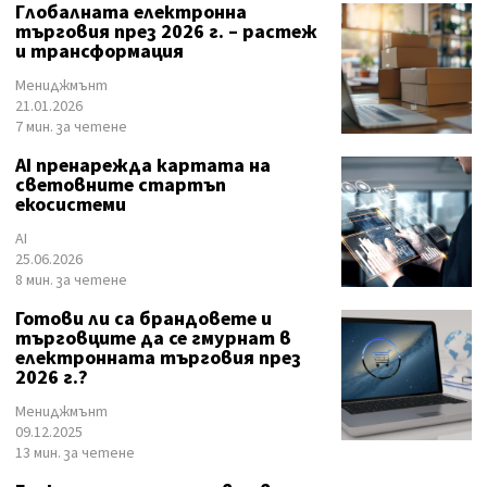
Глобалната електронна
търговия през 2026 г. – растеж
и трансформация
Мениджмънт
21.01.2026
7 мин. за четене
AI пренарежда картата на
световните стартъп
екосистеми
AI
25.06.2026
8 мин. за четене
Готови ли са брандовете и
търговците да се гмурнат в
електронната търговия през
2026 г.?
Мениджмънт
09.12.2025
13 мин. за четене