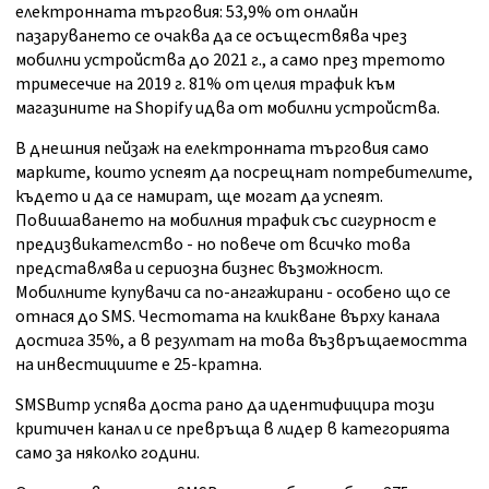
електронната търговия: 53,9% от онлайн
пазаруването се очаква да се осъществява чрез
мобилни устройства до 2021 г., а само през третото
тримесечие на 2019 г. 81% от целия трафик към
магазините на Shopify идва от мобилни устройства.
В днешния пейзаж на електронната търговия само
марките, които успеят да посрещнат потребителите,
където и да се намират, ще могат да успеят.
Повишаването на мобилния трафик със сигурност е
предизвикателство - но повече от всичко това
представлява и сериозна бизнес възможност.
Мобилните купувачи са по-ангажирани - особено що се
отнася до SMS. Честотата на кликване върху канала
достига 35%, а в резултат на това възвръщаемостта
на инвестициите е 25-кратна.
SMSBump успява доста рано да идентифицира този
критичен канал и се превръща в лидер в категорията
само за няколко години.