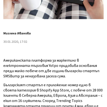
Миглена Иванова
30.01.2020, 17:02
Американската платформа за маркетинг в
електронната търговия Yotpo придобива основания
преди малко повече от две години български стартъп
SMSBump за неназована засега сума.
Българският стартъп е приложение номер едно в
своята категория в Shopify App Store, с повече от 28 000
клиенти в Северна Америка, Европа, Азия и Австралия – с
екип от 16 служители. Според Trending Topics
компанията отчита приходи от почти 4 млн. евро и е