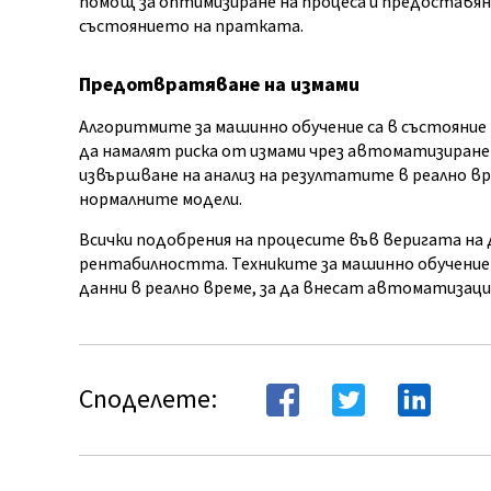
помощ за оптимизиране на процеса и предоставян
състоянието на пратката.
Предотвратяване на измами
Алгоритмите за машинно обучение са в състояние
да намалят риска от измами чрез автоматизиране
извършване на анализ на резултатите в реално вр
нормалните модели.
Всички подобрения на процесите във веригата на
рентабилността. Техниките за машинно обучение
данни в реално време, за да внесат автоматизаци
Споделете: