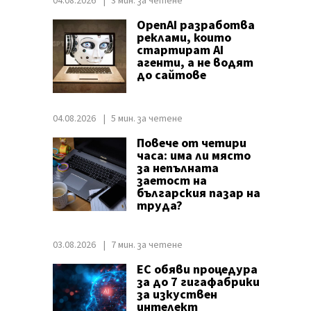
04.08.2026
3 мин. за четене
OpenAI разработва
реклами, които
стартират AI
агенти, а не водят
до сайтове
04.08.2026
5 мин. за четене
Повече от четири
часа: има ли място
за непълната
заетост на
българския пазар на
труда?
03.08.2026
7 мин. за четене
ЕС обяви процедура
за до 7 гигафабрики
за изкуствен
интелект