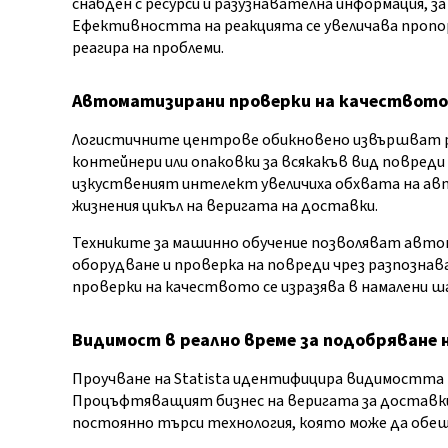
снабден с ресурси и разузнавателна информация, за
Ефективността на реакцията се увеличава пропор
реагира на проблеми.
Автоматизирани проверки на качеството 
Логистичните центрове обикновено извършват р
контейнери или опаковки за всякакъв вид повреди
изкуственият интелект увеличиха обхвата на а
жизнения цикъл на веригата на доставки.
Техниките за машинно обучение позволяват авто
оборудване и проверка на повреди чрез разпозна
проверки на качеството се изразява в намалени 
Видимост в реално време за подобряване 
Проучване на Statista идентифицира видимостт
Процъфтяващият бизнес на веригата за доставки
постоянно търси технология, която може да обе