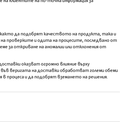
е на клиентите на по-точна информация за
 както да подобрят качеството на продукта, така и
 на проверките и одита на процесите, последвано от
еме за откриване на аномалии или отклонения от
 доставки оказват огромно влияние върху
 във веригата на доставки обработват големи обеми
я в процеса и да подобрят вземането на решения.