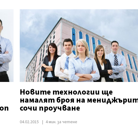
Новите технологии ще
намалят броя на мениджърит
оп
сочи проучване
04.02.2015
4 мин. за четене