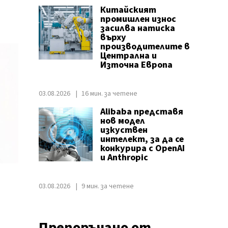
Китайският
промишлен износ
засилва натиска
върху
производителите в
Централна и
Източна Европа
03.08.2026
16 мин. за четене
Alibaba представя
нов модел
изкуствен
интелект, за да се
конкурира с OpenAI
и Anthropic
03.08.2026
9 мин. за четене
Препоръчано от