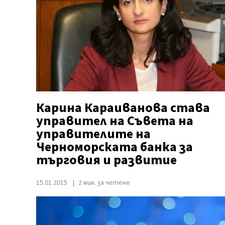
Карина Караиванова става
управител на Съвета на
управителите на
Черноморската банка за
търговия и развитие
15.01.2015
2 мин. за четене