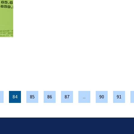
84
85
86
87
...
90
91