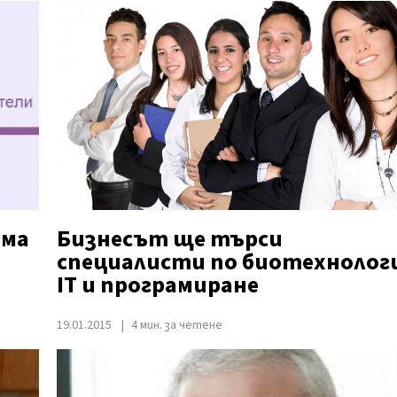
ема
Бизнесът ще търси
специалисти по биотехнолог
IT и програмиране
19.01.2015
4 мин. за четене