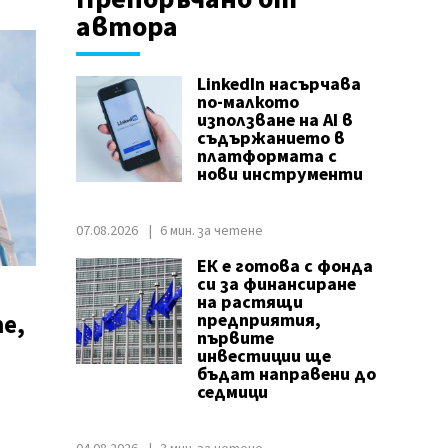
автора
LinkedIn насърчава
по-малкото
използване на AI в
съдържанието в
платформата с
нови инструменти
07.08.2026
6 мин. за четене
ЕК е готова с фонда
си за финансиране
на растящи
е,
предприятия,
първите
инвестиции ще
бъдат направени до
седмици