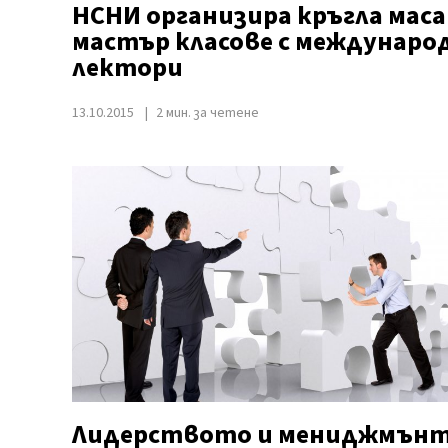
НСНИ организира кръгла маса
мастър класове с междунаро
лектори
13.10.2015
2 мин. за четене
Лидерството и мениджмън