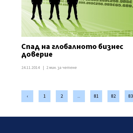
Спад на глобалното бизнес
доверие
24.11.2014
2 мин. за четене
‹
1
2
...
81
82
83