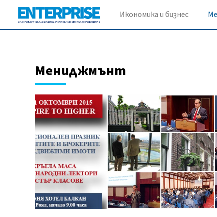
Икономика и бизнес
М
Мениджмънт