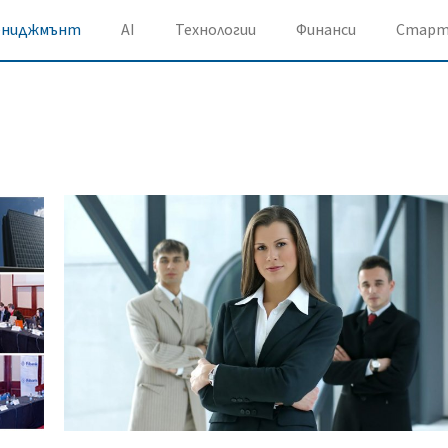
ениджмънт
AI
Технологии
Финанси
Старт