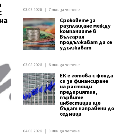
а
03.08.2026
7 мин. за четене
с
на
Сроковете за
разплащане между
компаниите в
България
продължават да се
удължават
03.08.2026
6 мин. за четене
ЕК е готова с фонда
си за финансиране
на растящи
предприятия,
първите
инвестиции ще
бъдат направени до
седмици
04.08.2026
3 мин. за четене