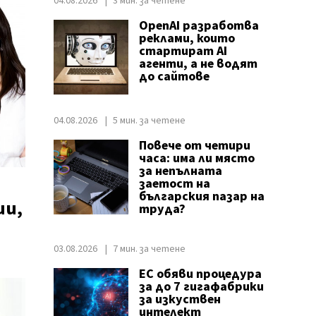
04.08.2026
3 мин. за четене
OpenAI разработва
реклами, които
стартират AI
агенти, а не водят
до сайтове
04.08.2026
5 мин. за четене
Повече от четири
часа: има ли място
за непълната
заетост на
българския пазар на
ии,
труда?
03.08.2026
7 мин. за четене
ЕС обяви процедура
за до 7 гигафабрики
за изкуствен
интелект