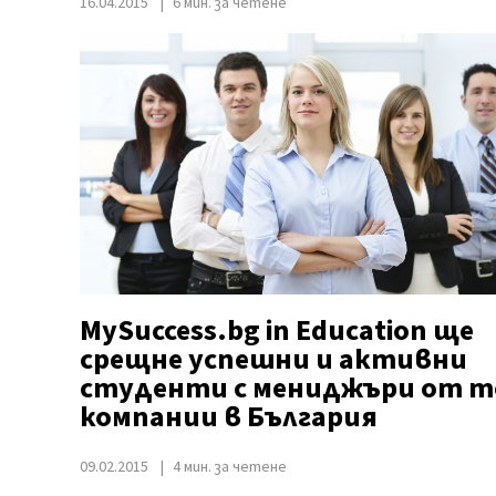
16.04.2015
6 мин. за четене
MySuccess.bg in Education ще
срещне успешни и активни
студенти с мениджъри от т
компании в България
09.02.2015
4 мин. за четене