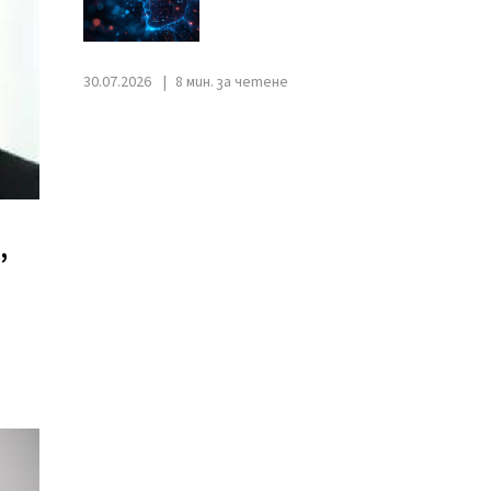
30.07.2026
8 мин. за четене
н
”