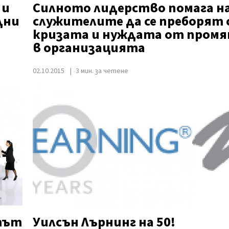
 и
Силното лидерство помага н
дни
служителите да се преборят 
кризата и нуждата от промя
в организацията
02.10.2015
3 мин. за четене
тът
Уилсън Лърнинг на 50!