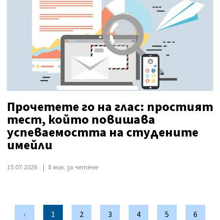
Прочетете го на глас: простият
тест, който повишава
успеваемостта на студените
имейли
15.07.2026
8 мин. за четене
‹
1
2
3
4
5
6