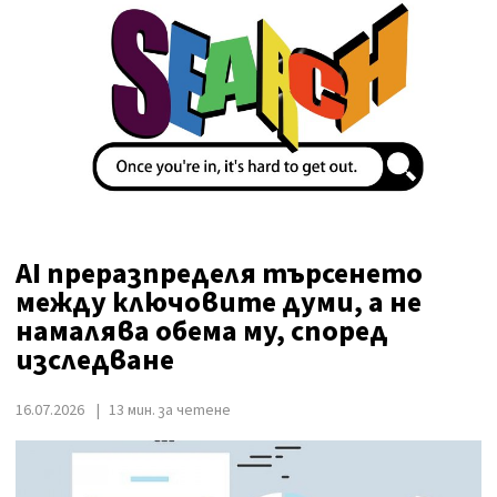
AI преразпределя търсенето
между ключовите думи, а не
намалява обема му, според
изследване
16.07.2026
13 мин. за четене