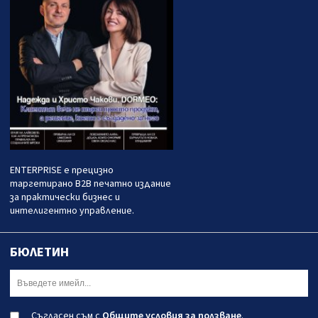
ENTERPRISE е прецизно
таргетирано B2B печатно издание
за практически бизнес и
интелигентно управление.
БЮЛЕТИН
Съгласен съм с
Общите условия за ползване
.