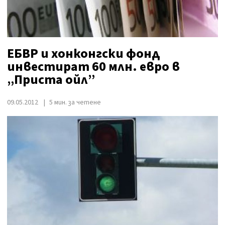
ЕБВР и хонконгски фонд
инвестират 60 млн. евро в
„Приста ойл”
09.05.2012
5 мин. за четене