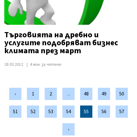
Търговията на дребно и
услугите подобряват бизнес
климата през март
28.03.2012
4 мин. за четене
‹
1
2
...
48
49
50
51
52
53
54
55
56
57
›