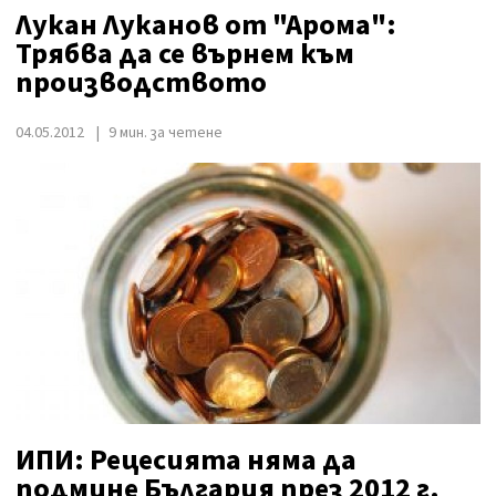
Лукан Луканов от "Арома":
Трябва да се върнем към
производството
04.05.2012
9 мин. за четене
ИПИ: Рецесията няма да
подмине България през 2012 г.