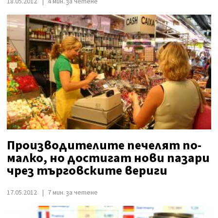
18.05.2012
4 мин. за четене
Производителите печелят по-
малко, но достигат нови пазари
чрез търговските вериги
17.05.2012
7 мин. за четене