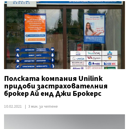
Полската компания Unilink
придоби застрахователния
брокер Ай енд Джи Брокерс
10.02.2021
3 мин. за четене