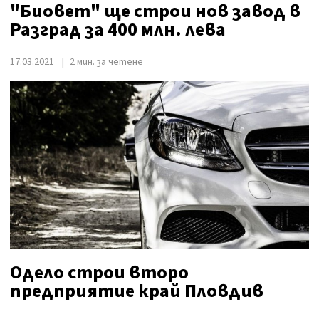
"Биовет" ще строи нов завод в
Разград за 400 млн. лева
17.03.2021
2 мин. за четене
Одело строи второ
предприятие край Пловдив