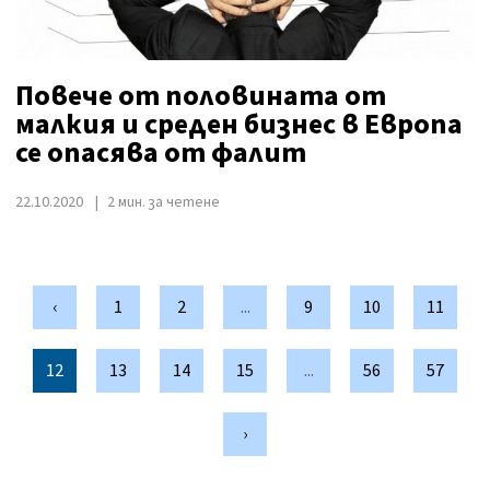
Повече от половината от
малкия и среден бизнес в Европа
се опасява от фалит
22.10.2020
2 мин. за четене
‹
1
2
...
9
10
11
12
13
14
15
...
56
57
›