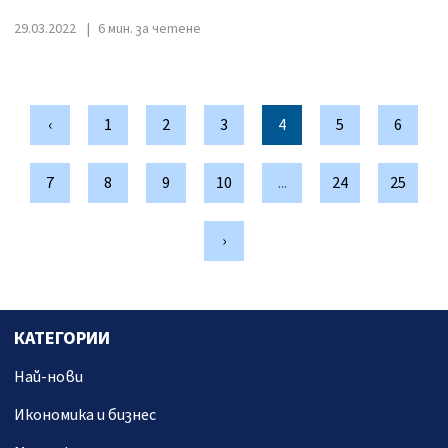
29.03.2022
6 мин. за четене
‹
1
2
3
4
5
6
7
8
9
10
...
24
25
›
КАТЕГОРИИ
Най-нови
Икономика и бизнес