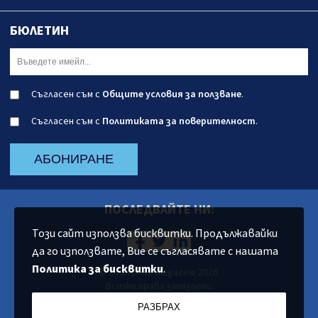
БЮЛЕТИН
Съгласен съм с
Общите условия за ползване
.
Съгласен съм с
Политиката за поверителност
.
АБОНИРАНЕ
ПОСЛЕДВАЙТЕ НИ:
Този сайт използва бисквитки. Продължавайки
да го използвате, Вие се съгласявате с нашата
Политика за бисквитки
.
© Enterprise Magazine 2026.
Всички права запазаени.
РАЗБРАХ