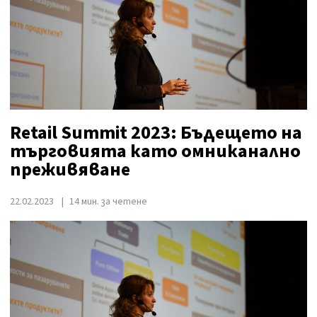
Retail Summit 2023: Бъдещето на
търговията като омниканално
преживяване
22.02.2023
14 мин. за четене