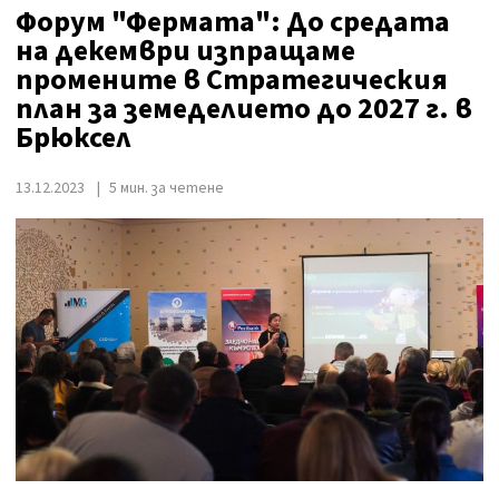
Форум "Фермата": До средата
на декември изпращаме
промените в Стратегическия
план за земеделието до 2027 г. в
Брюксел
13.12.2023
5 мин. за четене