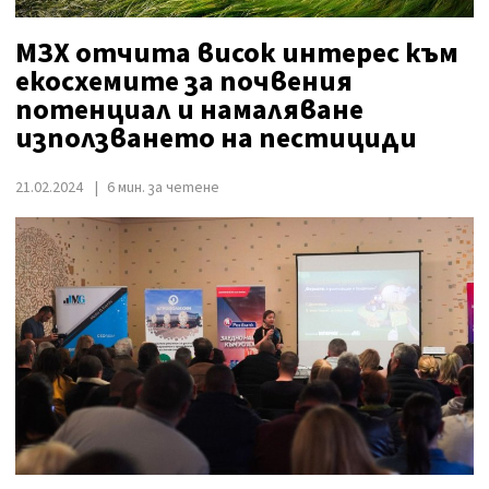
МЗХ отчита висок интерес към
екосхемите за почвения
потенциал и намаляване
използването на пестициди
21.02.2024
6 мин. за четене