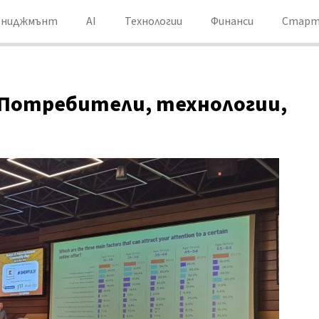
ениджмънт
AI
Технологии
Финанси
Старт
: Потребители, технологии,