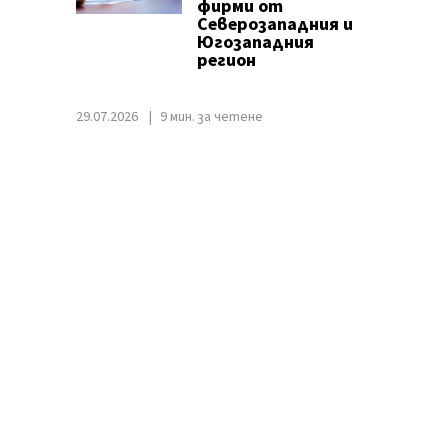
фирми от
Северозападния и
Югозападния
регион
29.07.2026
9 мин. за четене