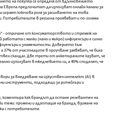
нето на покупка се определя от вдъхновението.
а Европа предпочитат да използват онлайн канали за
 играят ключова роля за засилването на това
. Потребителите в региона проявяват и по-голяма
ия" - отричане от консуматорството и стремеж на
работата с малки (нано и микро) инфлуенсъри е силно
флуенсъри и знаменитости. Доверието към
, а 37% от участниците в проучване заявяват, че биха
ествен скандал. Две трети от анкетираните казват, че
ално използват в ежедневието си, а 40% споделят, че
говори за внедряване на изкуствен интелект (AI) в
тни инструменти, подходящи за ритейлъри и
BBDO, коментира как брандът да остане релевантен на
и теми: промени и адаптация на бранда, взимане на
зка с потребителите.