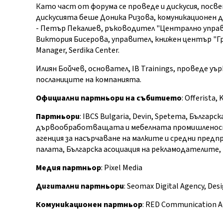
Като част от форума се проведе и дискусия, пос
дискусията беше Доника Ризова, комуникационен 
- Петър Пекалиев, ръководител "Централно управ
Виктория Бисерова, управител, книжен център "Гр
Manager, Serdika Center.
Илиян Бойчев, основател, IB Trainings, проведе 
посланиците на компанията.
Официални партньори на събитието
: Offerista,
Партньори
: IBCS Bulgaria, Devin, Spetema, Бълга
дървообработващата и мебелната промишленост, 
агенция за насърчаване на малките и средни пред
палата, Българска асоциация на рекламодателите,
Медия партньор
: Pixel Media
Дигитални партньори
: Seomax Digital Agency, Des
Комуникационен партньор
: RED Communication 