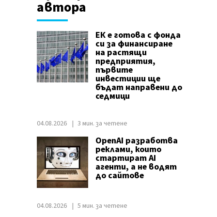
автора
ЕК е готова с фонда
си за финансиране
на растящи
предприятия,
първите
инвестиции ще
бъдат направени до
седмици
04.08.2026
3 мин. за четене
OpenAI разработва
реклами, които
стартират AI
агенти, а не водят
до сайтове
04.08.2026
5 мин. за четене