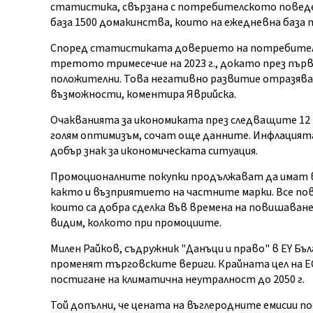
статистика, свързана с потребителското поведе
база 1500 домакинства, които на ежедневна база
Според статистиката доверието на потребителите
третото тримесечие на 2023 г., докато през пър
положителни. Това негативно развитие отразява
възможности, коментира Яврийска.
Очакванията за икономиката през следващите 12 ме
голям оптимизъм, сочат още данните. Инфлацията 
добър знак за икономическата ситуация.
Промоционалните покупки продължават да имат вс
както и възприятието на частните марки. Все по
които са добра сделка във времена на повишаване 
видим, колкото при промоциите.
Милен Райков, съдружник "Данъци и право" в EY Бъ
променят търговските вериги. Крайната цел на ЕС 
постигане на климатична неутралност до 2050 г.
Той допълни, че цената на въглеродните емисии п