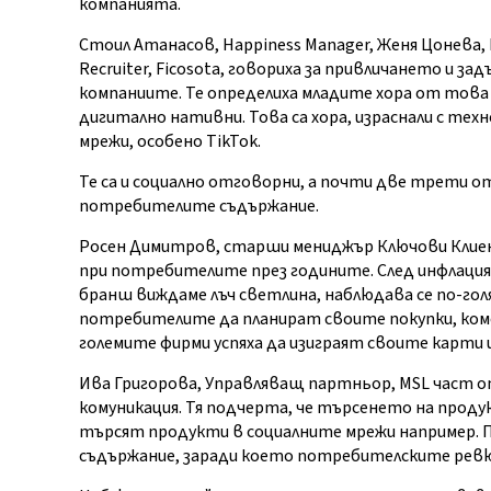
компанията.
Стоил Атанасов, Happiness Manager, Женя Цонева, Di
Recruiter, Ficosota, говориха за привличането и
компаниите. Те определиха младите хора от това
дигитално нативни. Това са хора, израснали с те
мрежи, особено TikTok.
Те са и социално отговорни, а почти две трети 
потребителите съдържание.
Росен Димитров, старши мениджър Ключови Клиент
при потребителите през годините. След инфлацият
бранш виждаме лъч светлина, наблюдава се по-гол
потребителите да планират своите покупки, коме
големите фирми успяха да изиграят своите карти 
Ива Григорова, Управляващ партньор, MSL част от P
комуникация. Тя подчерта, че търсенето на прод
търсят продукти в социалните мрежи например. 
съдържание, заради което потребителските рев