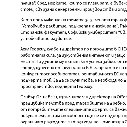
плаща". Сред мерките, които се планират, е въве
стоки, свързани с енергоемки производства и отде
Като продължение на темата за зелената трансфо
"Устойчиво развитие, подкрепа и ангажиране", Р
Стопански факултет, Софийски университет "Св. 
устойчивото развитие.
Ахил Георгиу, главен директор по приходите в C
работната сила, за изкуствения интелект и защо
места. По думите му пътят към успеха зависи от
според изнесени от него данни в България то е на
конкурентоспособността и рентабилност ЕС на 
подчерта той. За да се случи това, е необходимо 
пространство, подчерта Георгиу.
Оливър Олшевски, изпълнителен директор на Offeri
предизвикателства пред търговците на дребно, 
от потребителите специалните оферти са важни 
покупателната им способност ще не се подобри пр
ограничат разходите си тази година, коментира О