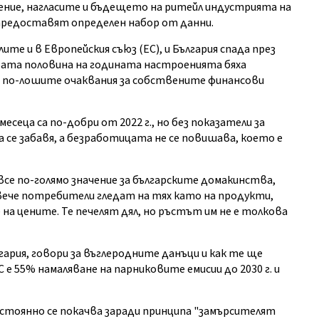
ние, нагласите и бъдещето на ритейл индустрията на
 предоставят определен набор от данни.
 и в Европейския съюз (ЕС), и България спада през
вата половина на годината настроенията бяха
 по-лошите очаквания за собствените финансови
сеца са по-добри от 2022 г., но без показатели за
се забавя, а безработицата не се повишава, което е
е по-голямо значение за българските домакинства,
вече потребители гледат на тях като на продукти,
на цените. Те печелят дял, но ръстът им не е толкова
лгария, говори за въглеродните данъци и как те ще
е 55% намаляване на парниковите емисии до 2030 г. и
остоянно се покачва заради принципа "замърсителят