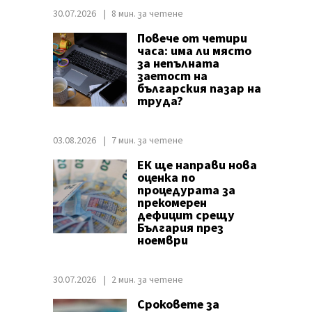
30.07.2026
8 мин. за четене
Повече от четири
часа: има ли място
за непълната
заетост на
българския пазар на
труда?
03.08.2026
7 мин. за четене
ЕК ще направи нова
оценка по
процедурата за
прекомерен
дефицит срещу
България през
ноември
30.07.2026
2 мин. за четене
Сроковете за