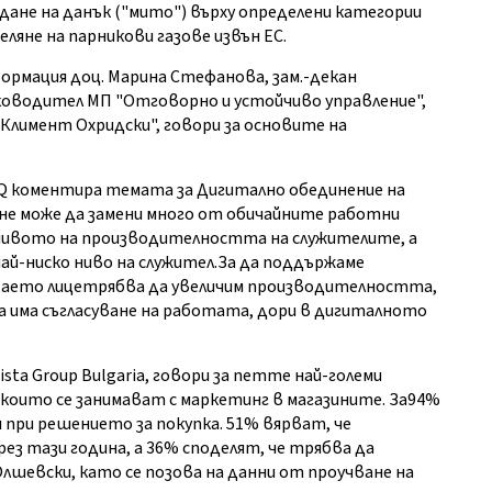
ждане на данък ("мито") върху определени категории
ляне на парникови газове извън ЕС.
рмация доц. Марина Стефанова, зам.-декан
ъководител МП "Отговорно и устойчиво управление",
Климент Охридски", говори за основите на
HEQ коментира темата за Дигитално обединение на
 не може да замени много от обичайните работни
 нивото на производителността на служителите, а
 най-ниско ниво на служител.За да поддържаме
заето лицетрябва да увеличим производителността,
да има съгласуване на работата, дори в дигиталното
sta Group Bulgaria, говори за петте най-големи
които се занимават с маркетинг в магазините. За94%
при решението за покупка. 51% вярват, че
ез тази година, а 36% споделят, че трябва да
лшевски, като се позова на данни от проучване на