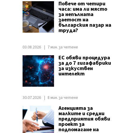
Повече от четири
часа: има ли място
за непълната
заетост на
българския пазар на
труда?
03.08.2026
7 мин. за четене
ЕС обяви процедура
за до 7 гигафабрики
за изкуствен
интелект
30.07.2026
8 мин. за четене
Агенцията за
малките и средни
предприятия обяви
проект за
подпомагане на