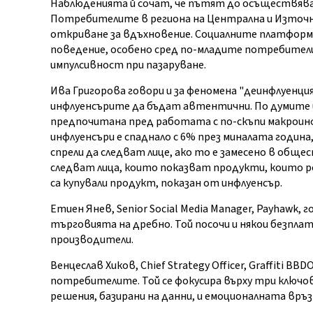
Наблюденията й сочат, че пътят до осъществява
Потребителите в региона на Централна и Източн
откриване за вдъхновение. Социалните платформи
поведение, особено сред по-младите потребители
импулсивност при пазаруване.
Ива Григорова говори и за феномена "деинфлуенц
инфлуенсърите да бъдат автентични. По думите й 
предпочитана пред работата с по-скъпи макроин
инфлуенсъри е спаднало с 6% през миналата година
спрели да следват лице, ако то е замесено в общ
следват лица, които показват продукти, които ре
са купували продукт, показан от инфлуенсър.
Eтиен Янев, Senior Social Media Manager, Payhawk, 
търговията на дребно. Той посочи и някои безпла
производители.
Венцеслав Хиков, Chief Strategy Officer, Graffiti 
потребителите. Той се фокусира върху три ключов
решения, базирани на данни, и емоционалната връ