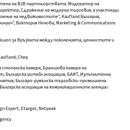
ветена на B2B партньорствата. Модератор на
директор, Сдружение на модерна търговия, а участници
ление на недвижимостите", Kaufland България,
инуич", Виктория Ненова, Marketing & Communications
уъркшоп за връзката между поколенията, ценностите и
 Kaufland, Cheq
рска стопанска камара, Браншова камара на
Българска ритейл асоциация, БАИТ, Изпълнителна
приятия, Българо-румънска търговско-промишлена
 Българска асоциация на комуникационните агенции
ign Expert, Etarget, Netpeak
Agency