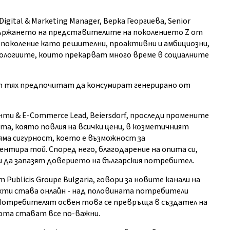
gital & Marketing Manager, Верка Георгиева, Senior
 задържането на представителите на поколението Z от
 поколение като решителни, проактивни и амбициозни,
хнологиите, които прекарват много време в социалните
от тях предпочитат да консумират генерирано от
и & E-Commerce Lead, Beiersdorf, проследи промените
а, която повлия на всички цени, в козметичният
яма сигурност, което е възможност за
нтира той. Според него, благодарение на опита си,
и да запазят доверието на българския потребител.
ublicis Groupe Bulgaria, говори за новите канали на
укти става онлайн - над половината потребители
Потребителят освен това се превръща в създател на
юта стават все по-важни.