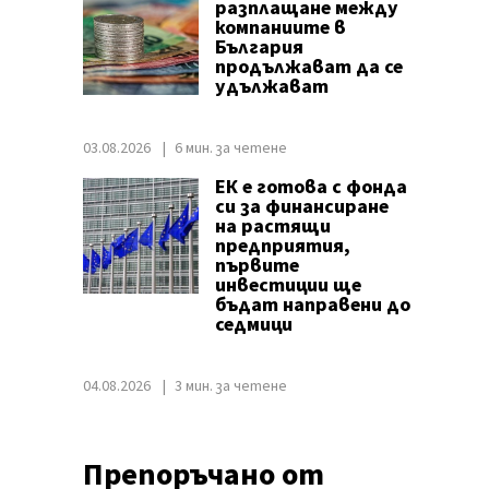
разплащане между
компаниите в
България
продължават да се
удължават
03.08.2026
6 мин. за четене
ЕК е готова с фонда
си за финансиране
на растящи
предприятия,
първите
инвестиции ще
бъдат направени до
седмици
04.08.2026
3 мин. за четене
Препоръчано от