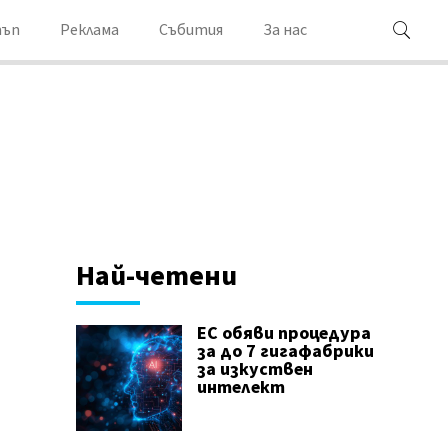
ъп
Реклама
Събития
За нас
Най-четени
ЕС обяви процедура
за до 7 гигафабрики
за изкуствен
интелект