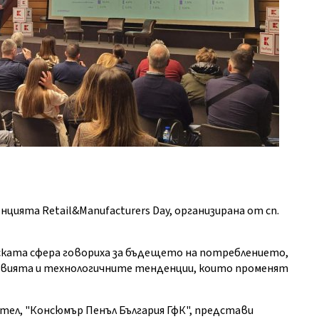
нцията Retail&Manufacturers Day, организирана от сп.
ката сфера говориха за бъдещето на потреблението,
овията и технологичните тенденции, които променят
тел, "Консюмър Пенъл България ГфК", представи