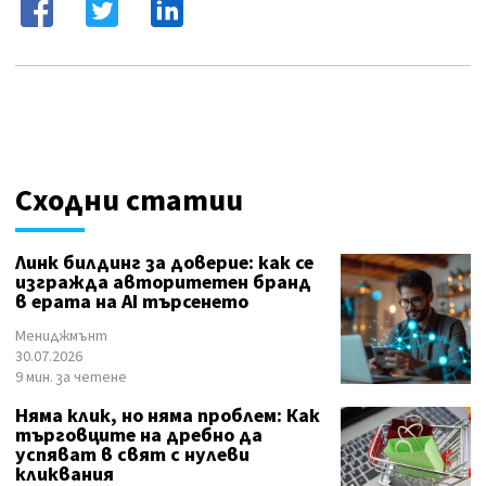
Сходни статии
Линк билдинг за доверие: как се
изгражда авторитетен бранд
в ерата на AI търсенето
Мениджмънт
30.07.2026
9 мин. за четене
Няма клик, но няма проблем: Как
търговците на дребно да
успяват в свят с нулеви
кликвания