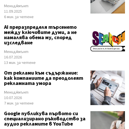
Мениджмънт
11.09.2025
6 мин. за четене
AI преразпределя търсенето
между ключовите думи, а не
намалява обема му, според
изследване
Мениджмънт
16.07.2026
13 мин. за четене
От реклами към съдържание:
как компаниите да преодолеят
рекламната умора
Мениджмънт
10.07.2026
7 мин. за четене
Google публикува първото си
специализирано ръководство за
аудио рекламите в YouTube