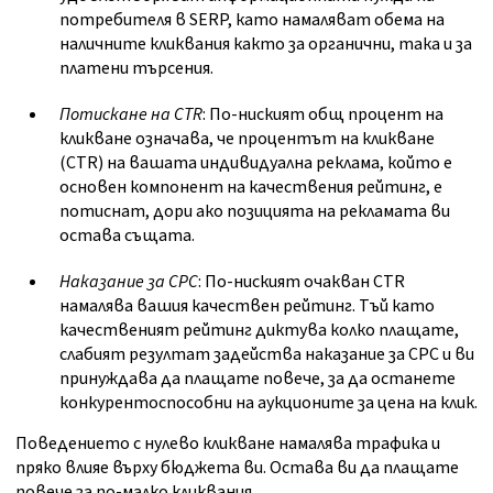
потребителя в SERP, като намаляват обема на
наличните кликвания както за органични, така и за
платени търсения.
Потискане на CTR
: По-ниският общ процент на
кликване означава, че процентът на кликване
(CTR) на вашата индивидуална реклама, който е
основен компонент на качествения рейтинг, е
потиснат, дори ако позицията на рекламата ви
остава същата.
Наказание за CPC
: По-ниският очакван CTR
намалява вашия качествен рейтинг. Тъй като
качественият рейтинг диктува колко плащате,
слабият резултат задейства наказание за CPC и ви
принуждава да плащате повече, за да останете
конкурентоспособни на аукционите за цена на клик.
Поведението с нулево кликване намалява трафика и
пряко влияе върху бюджета ви. Остава ви да плащате
повече за по-малко кликвания.