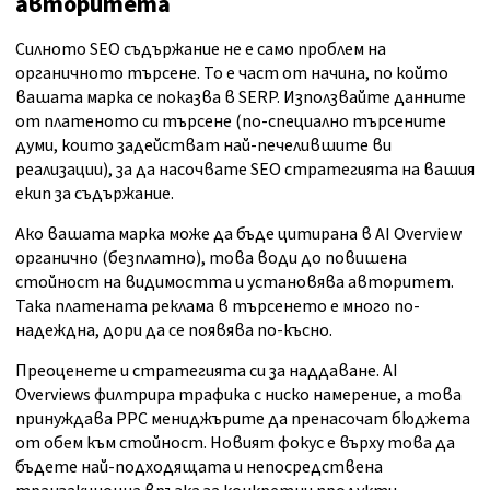
авторитета
Силното SEO съдържание не е само проблем на
органичното търсене. То е част от начина, по който
вашата марка се показва в SERP. Използвайте данните
от платеното си търсене (по-специално търсените
думи, които задействат най-печелившите ви
реализации), за да насочвате SEO стратегията на вашия
екип за съдържание.
Ако вашата марка може да бъде цитирана в AI Overview
органично (безплатно), това води до повишена
стойност на видимостта и установява авторитет.
Така платената реклама в търсенето е много по-
надеждна, дори да се появява по-късно.
Преоценете и стратегията си за наддаване. AI
Overviews филтрира трафика с ниско намерение, а това
принуждава PPC мениджърите да пренасочат бюджета
от обем към стойност. Новият фокус е върху това да
бъдете най-подходящата и непосредствена