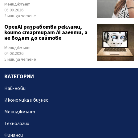
Мениджмънт
05.08.2026
3 мин. за четене
OpenAI разработва реклами,
които стартират AI агенти, а
не водят до сайтове
Мениджмънт
04.08.2026
5 мин. за четене
КАТЕГОРИИ
Най-нови
Икономика и бизнес
Мениджмънт
Технологии
Финанси