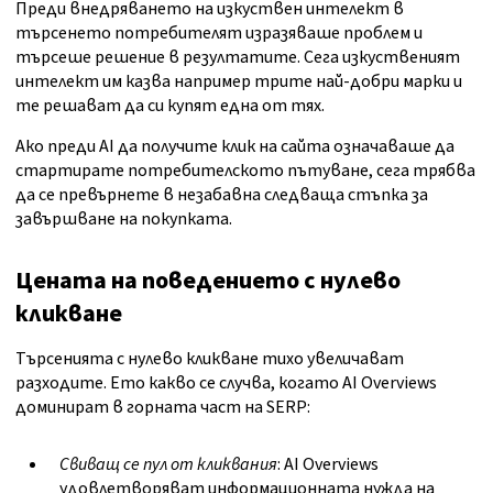
Преди внедряването на изкуствен интелект в
търсенето потребителят изразяваше проблем и
търсеше решение в резултатите. Сега изкуственият
интелект им казва например трите най-добри марки и
те решават да си купят една от тях.
Ако преди AI да получите клик на сайта означаваше да
стартирате потребителското пътуване, сега трябва
да се превърнете в незабавна следваща стъпка за
завършване на покупката.
Цената на поведението с нулево
кликване
Търсенията с нулево кликване тихо увеличават
разходите. Ето какво се случва, когато AI Overviews
доминират в горната част на SERP:
Свиващ се пул от кликвания
: AI Overviews
удовлетворяват информационната нужда на