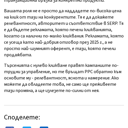
транзакционна връзка за конкретни продукти.
Вашата роля не е просто да наддадете по-висока цена
на клик от тази на конкурентите. Тя е да докажете
релевантност, авторитет и съответствие в SERP. Тя
е да бъдете рекламата, която печели кликванията,
когато са налични по-малко кликвания. Рекламата, която
се усеща като най-добрия отговор през 2025 г., а не
просто най-шумният оферент, е тази, която печели
продажбата.
Търсенията с нулево кликване правят кампаниите по-
трудни за управление, но те връщат PPC обратно към
основите му - релевантност, яснота и намерение. Ако
можете да овладеете това, не само ще преживеете
тази промяна, а ще излезете по-силни от нея.
Споделете: