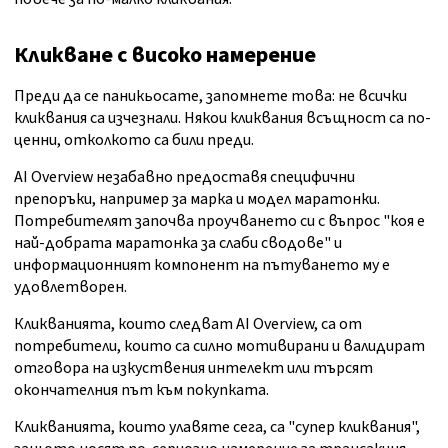
Кликване с високо намерение
Преди да се паникьосате, запомнете това: не всички
кликвания са изчезнали. Някои кликвания всъщност са по-
ценни, отколкото са били преди.
AI Overview незабавно предоставя специфични
препоръки, например за марка и модел маратонки.
Потребителят започва проучването си с въпрос "коя е
най-добрата маратонка за слаби сводове" и
информационният компонент на пътуването му е
удовлетворен.
Кликванията, които следват AI Overview, са от
потребители, които са силно мотивирани и валидират
отговора на изкуствения интелект или търсят
окончателния път към покупката.
Кликванията, които улавяте сега, са "супер кликвания",