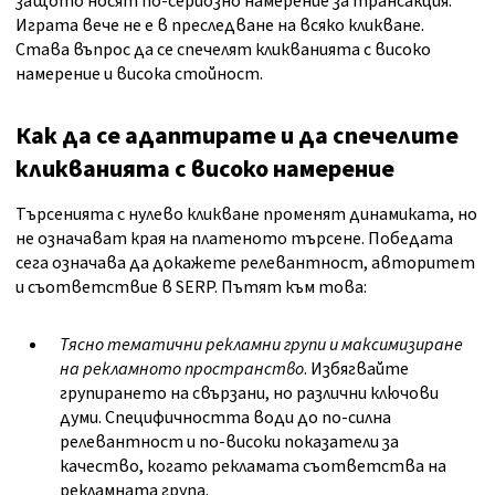
защото носят по-сериозно намерение за трансакция.
Играта вече не е в преследване на всяко кликване.
Става въпрос да се спечелят кликванията с високо
намерение и висока стойност.
Как да се адаптирате и да спечелите
кликванията с високо намерение
Търсенията с нулево кликване променят динамиката, но
не означават края на платеното търсене. Победата
сега означава да докажете релевантност, авторитет
и съответствие в SERP. Пътят към това:
Тясно тематични рекламни групи и максимизиране
на рекламното пространство
. Избягвайте
групирането на свързани, но различни ключови
думи. Специфичността води до по-силна
релевантност и по-високи показатели за
качество, когато рекламата съответства на
рекламната група.