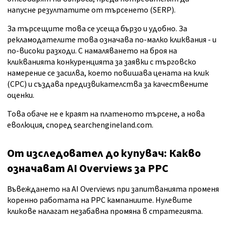
напусне резултатите от търсенето (SERP).
За търсещите това се усеща бързо и удобно. За
рекламодателите това означава по-малко кликвания - и
по-високи разходи. С намаляването на броя на
кликванията конкуренцията за заявки с търговско
намерение се засилва, което повишава цената на клик
(CPC) и създава предизвикателства за качествените
оценки.
Това обаче не е краят на платеното търсене, а нова
еволюция, според searchengineland.com.
От изследовател до купувач: Какво
означават AI Overviews
за PPC
Въвеждането на AI Overviews при запитванията променя
коренно работата на PPC кампаниите. Нулевите
кликове налагат незабавна промяна в стратегията.