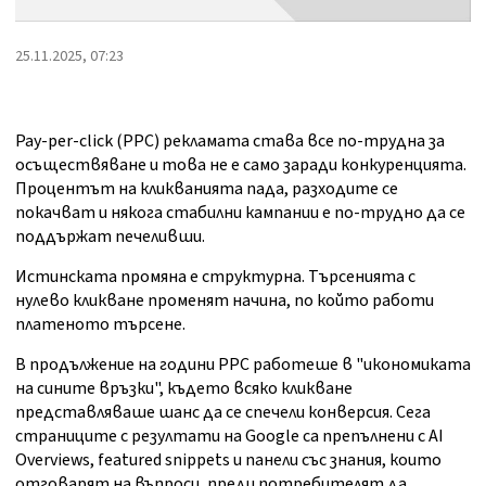
25.11.2025, 07:23
Pay-per-click (PPC) рекламата става все по-трудна за
осъществяване и това не е само заради конкуренцията.
Процентът на кликванията пада, разходите се
покачват и някога стабилни кампании е по-трудно да се
поддържат печеливши.
Истинската промяна е структурна. Търсенията с
нулево кликване променят начина, по който работи
платеното търсене.
В продължение на години PPC работеше в "икономиката
на сините връзки", където всяко кликване
представляваше шанс да се спечели конверсия. Сега
страниците с резултати на Google са препълнени с AI
Overviews, featured snippets и панели със знания, които
отговарят на въпроси, преди потребителят да