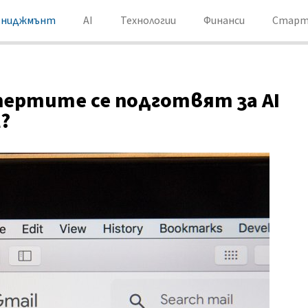
ениджмънт
AI
Технологии
Финанси
Старт
пертите се подготвят за AI
?