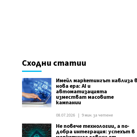
Сходни статии
Имейл маркетингът навлиза 
нова ера: AI и
автоматизацията
изместват масовите
кампании
08.07.2026
9 мин. за четене
Не повече технологии, а по-
добра интеграция: успехът в