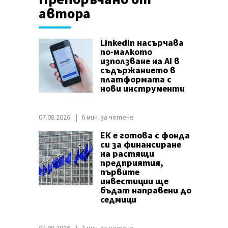
автора
LinkedIn насърчава
по-малкото
използване на AI в
съдържанието в
платформата с
нови инструменти
07.08.2026
6 мин. за четене
ЕК е готова с фонда
си за финансиране
на растящи
предприятия,
първите
инвестиции ще
бъдат направени до
седмици