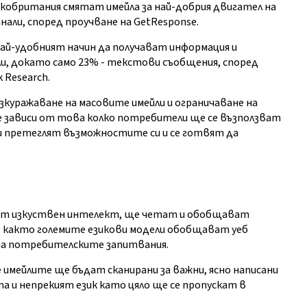
кобритания смятат имейла за най-добрия двигател на
ли, според проучване на GetResponse.
най-удобният начин да получават информация и
и, докато само 23% - текстови съобщения, според
 Research.
куражаване на масовите имейли и ограничаване на
е зависи от това колко потребители ще се възползват
и претеглят възможностите си и се готвят да
и от изкуствен интелект, ще четат и обобщават
, както големите езикови модели обобщават уеб
на потребителските запитвания.
 имейлите ще бъдат сканирани за важни, ясно написани
 и непрекият език като цяло ще се пропускат в