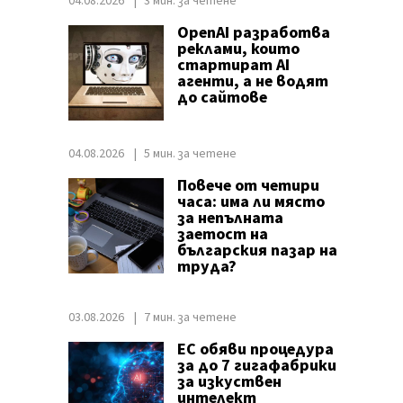
04.08.2026
3 мин. за четене
OpenAI разработва
реклами, които
стартират AI
агенти, а не водят
до сайтове
04.08.2026
5 мин. за четене
Повече от четири
часа: има ли място
за непълната
заетост на
българския пазар на
труда?
03.08.2026
7 мин. за четене
ЕС обяви процедура
за до 7 гигафабрики
за изкуствен
интелект