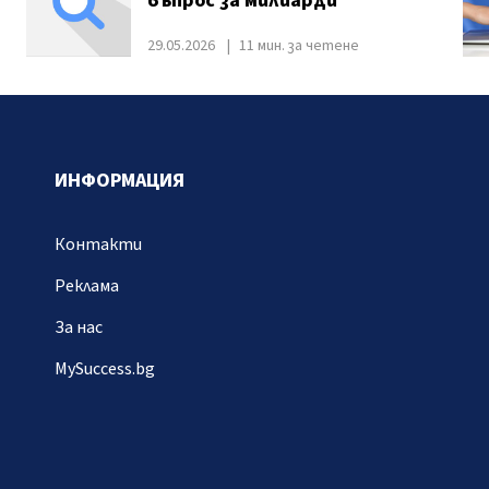
въпрос за милиарди
29.05.2026
11 мин. за четене
ИНФОРМАЦИЯ
Контакти
Реклама
За нас
MySuccess.bg