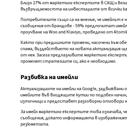
Близо 27% от маркетинг експертите в САЩ и Вели
възвръщаемостта на инвестициите от всички кана
Потребителите също са на мнение, че имейлът е 
съобщения от брандове - 59% предпочитат имейл
проучване на Woo and Klaviyo, проведено от Atomik
Както при предишните промени, насочени към обез
спама, въздействието на новата актуализация щ
от нея. Засега предпазливите маркетинг експерт
променят стратегиите си, ако е необходимо.
Разбивка на имейли
Актуализациите на имейли на Google, задвижван
имейлите във входящите кутии по подобен начин
източници и предоставят разговорни отговори 
За имейл маркетинг експертите това означава, че
съобщения, докато информацията в изображенията
резюметата.