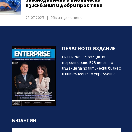
Законодателни и технически
изисквания и добри практики
25.07.2025
26 мин. за четене
ПЕЧАТНОТО ИЗДАНИЕ
ENTERPRISE е прецизно
таргетирано B2B печатно
издание за практически бизнес
и интелигентно управление.
БЮЛЕТИН