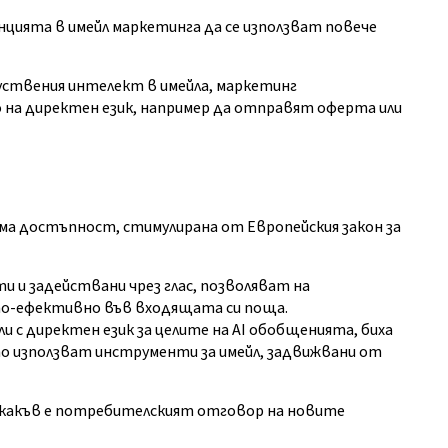
цията в имейл маркетинга да се използват повече
куствения интелект в имейла, маркетинг
 на директен език, например да отправят оферта или
яма достъпност, стимулирана от Европейския закон за
 и задействани чрез глас, позволяват на
по-ефективно във входящата си поща.
 с директен език за целите на AI обобщенията, биха
о използват инструменти за имейл, задвижвани от
и какъв е потребителският отговор на новите