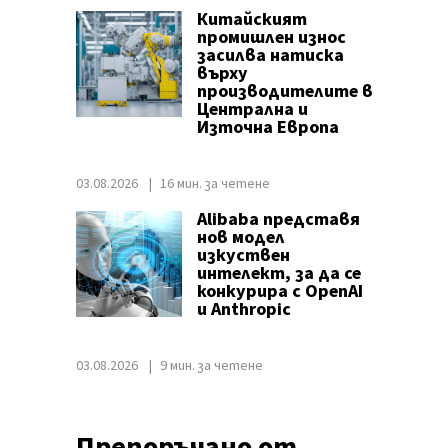
Китайският
промишлен износ
засилва натиска
върху
производителите в
Централна и
Източна Европа
03.08.2026
16 мин. за четене
Alibaba представя
нов модел
изкуствен
интелект, за да се
конкурира с OpenAI
и Anthropic
03.08.2026
9 мин. за четене
Препоръчано от