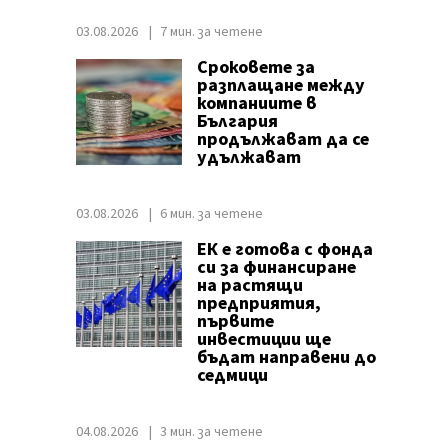
03.08.2026
7 мин. за четене
Сроковете за
разплащане между
компаниите в
България
продължават да се
удължават
03.08.2026
6 мин. за четене
ЕК е готова с фонда
си за финансиране
на растящи
предприятия,
първите
инвестиции ще
бъдат направени до
седмици
04.08.2026
3 мин. за четене