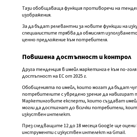
Тази обобщаваща функция противоречи на тенден
изображения.
За да бъдат релевантни за новите функции на из
специалистите трябва да обмислят използването
ценно предложение към потребителя.
Повишена достъпност и контрол
Друга тенденция в имейл маркетинга е към по-гол
достъпност на ЕС от 2025 г.
Обобщенията по имейл, които могат да бъдат чути
потребителите с увредено зрение да навигират 
Маркетинговите експерти, които създават имейли
могли да достигнат до всички потребители, коит
изкуствен интелект.
През следващите 12 до 18 месеца Google ще оцен
инструменти с изкуствен интелект на Gmail.