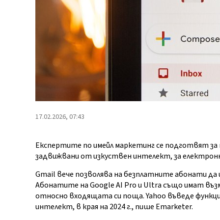
17.02.2026, 07:43
Експертите по имейл маркетинг се подготвят за
задвижвани от изкуствен интелект, за електронн
Gmail вече позволява на безплатните абонати да и
Абонатите на Google AI Pro и Ultra също имат въ
относно входящата си поща. Yahoo въведе функц
интелект, в края на 2024 г., пише Emarketer.