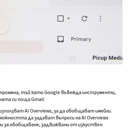
 промяна, тъй като Google въвежда инструменти,
ата си поща Gmail.
зползват AI Overviews, за да обобщават имейли.
зможността да задават въпроси на AI Overviews
ии за обобщаване, задвижвани от изкуствен