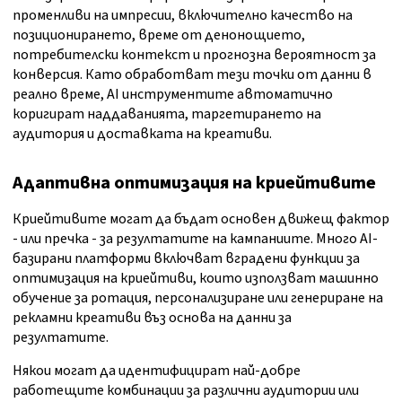
променливи на импресии, включително качество на
позиционирането, време от денонощието,
потребителски контекст и прогнозна вероятност за
конверсия. Като обработват тези точки от данни в
реално време, AI инструментите автоматично
коригират наддаванията, таргетирането на
аудитория и доставката на креативи.
Адаптивна оптимизация на криейтивите
Криейтивите могат да бъдат основен движещ фактор
- или пречка - за резултатите на кампаниите. Много AI-
базирани платформи включват вградени функции за
оптимизация на криейтиви, които използват машинно
обучение за ротация, персонализиране или генериране на
рекламни креативи въз основа на данни за
резултатите.
Някои могат да идентифицират най-добре
работещите комбинации за различни аудитории или