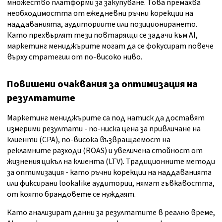
множество платформи за закупуване. Това премахва
необходимостта от ежедневни ръчни корекции на
наддаванията, аудиториите или позиционирането.
Като прехвърлят тези повтарящи се задачи към AI,
маркетинг мениджърите могат да се фокусират повече
върху стратегии от по-високо ниво.
Повишени очаквания за оптимизация на
резултатите
Маркетинг мениджърите са под натиск да доставят
измерими резултати - по-ниска цена за привличане на
клиенти (CPA), по-висока възвращаемост на
рекламните разходи (ROAS) и увеличена стойност от
жизнения цикъл на клиента (LTV). Традиционните методи
за оптимизация - като ръчни корекции на наддаванията
или фиксирани lookalike аудитории, нямат гъвкавостта,
от която брандовете се нуждаят.
Като анализират данни за резултатите в реално време,