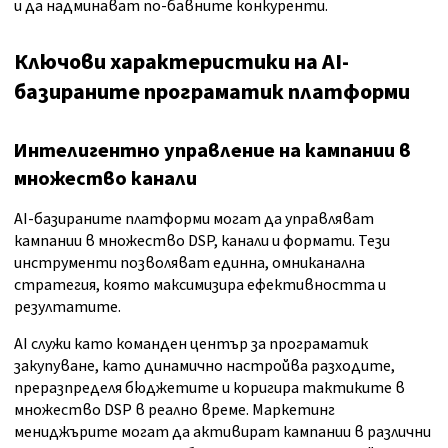
и да надминават по-бавните конкуренти.
Ключови характеристики на AI-
базираните програматик платформи
Интелигентно управление на кампании в
множество канали
AI-базираните платформи могат да управляват
кампании в множество DSP, канали и формати. Тези
инструменти позволяват единна, омниканална
стратегия, която максимизира ефективността и
резултатите.
AI служи като команден център за програматик
закупуване, като динамично настройва разходите,
преразпределя бюджетите и коригира тактиките в
множество DSP в реално време. Маркетинг
мениджърите могат да активират кампании в различни