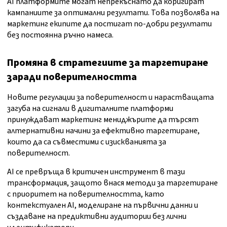
AI платформите могат непрекъснато да коригират
кампаниите за оптимални резултати. Това позволява на
маркетинг екипите да постигат по-добри резултати
без постоянна ръчно намеса.
Промяна в стратегиите за таргетиране
заради поверителността
Новите регулации за поверителност и нарастващата
загуба на сигнали в дигиталните платформи
принуждават маркетинг мениджърите да търсят
алтернативни начини за ефективно таргетиране,
които да са съвместими с изискванията за
поверителност.
AI се превръща в критичен инструмент в тази
трансформация, защото внася методи за таргетиране
с приоритет на поверителността, като
контекстуален AI, моделиране на първични данни и
създаване на предиктивни аудитории без лични