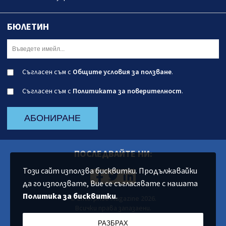
БЮЛЕТИН
Съгласен съм с
Общите условия за ползване
.
Съгласен съм с
Политиката за поверителност
.
АБОНИРАНЕ
ПОСЛЕДВАЙТЕ НИ:
Този сайт използва бисквитки. Продължавайки
да го използвате, Вие се съгласявате с нашата
Политика за бисквитки
.
© Enterprise Magazine 2026.
Всички права запазаени.
РАЗБРАХ