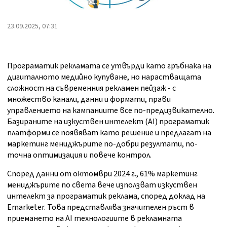
23.09.2025, 07:31
Програматик рекламата се утвърди като гръбнака на
дигиталното медийно купуване, но нарастващата
сложност на съвременния рекламен пейзаж - с
множество канали, данни и формати, прави
управлението на кампаниите все по-предизвикателно.
Базираните на изкуствен интелект (AI) програматик
платформи се появяват като решение и предлагат на
маркетинг мениджърите по-добри резултати, по-
точна оптимизация и повече контрол.
Според данни от октомври 2024 г., 61% маркетинг
мениджърите по света вече използват изкуствен
интелект за програматик реклама, според доклад на
Emarketer. Това представлява значителен ръст в
приемането на AI технологиите в рекламната