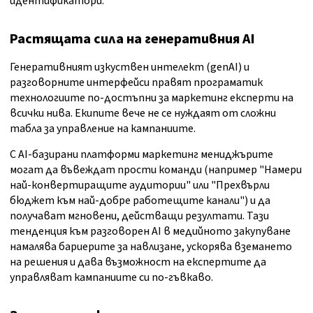
идентификатори.
Растящата сила на генеративния AI
Генеративният изкуствен интелект (genAI) и
разговорните интерфейси правят програматик
технологиите по-достъпни за маркетинг експерти на
всички нива. Екипите вече не се нуждаят от сложни
табла за управление на кампаниите.
С AI-базирани платформи маркетинг мениджърите
могат да въвеждат прости команди (например "Намери
най-конвертиращите аудитории" или "Прехвърли
бюджет към най-добре работещите канали") и да
получават мгновени, действащи резултати. Тази
тенденция към разговорен AI в медийното закупуване
намалява бариерите за навлизане, ускорява вземането
на решения и дава възможност на експертите да
управляват кампаниите си по-гъвкаво.