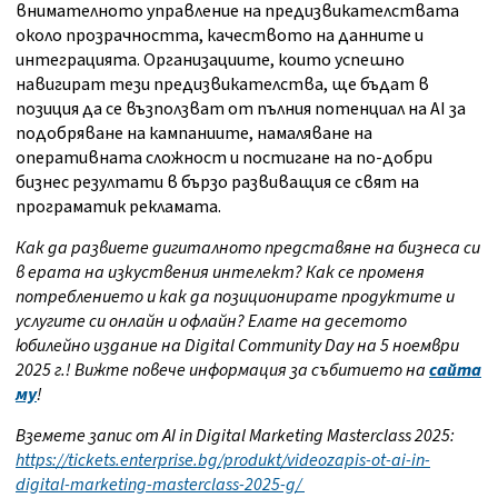
внимателното управление на предизвикателствата
около прозрачността, качеството на данните и
интеграцията. Организациите, които успешно
навигират тези предизвикателства, ще бъдат в
позиция да се възползват от пълния потенциал на AI за
подобряване на кампаниите, намаляване на
оперативната сложност и постигане на по-добри
бизнес резултати в бързо развиващия се свят на
програматик рекламата.
Как да развиете дигиталното представяне на бизнеса си
в ерата на изкуствения интелект? Как се променя
потреблението и как да позиционирате продуктите и
услугите си онлайн и офлайн? Елате на десетото
юбилейно издание на Digital Community Day
на 5 ноември
2025 г.! Вижте повече информация за събитието на
сайта
му
!
Вземете запис от AI in Digital Marketing Masterclass 2025:
https://tickets.enterprise.bg/produkt/videozapis-ot-ai-in-
digital-marketing-masterclass-2025-g/