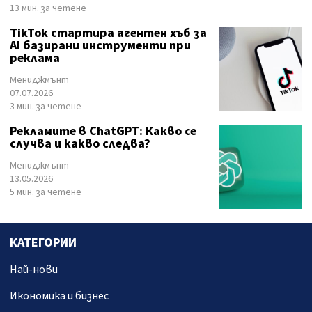
13 мин. за четене
TikTok стартира агентен хъб за
AI базирани инструменти при
реклама
Мениджмънт
07.07.2026
3 мин. за четене
Рекламите в ChatGPT: Какво се
случва и какво следва?
Мениджмънт
13.05.2026
5 мин. за четене
КАТЕГОРИИ
Най-нови
Икономика и бизнес