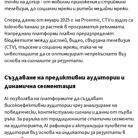
точки на допир - от мобилни приложения и стрийминг
телевизия, до социални мрежи и ритейл медийни мрежи.
Според данни от януари 2025 г. на Proximic, CTV и аудио са
ключови канали за растеж в програматик рекламата.
Напреднали платформи плавно преразпределят
бюджетите между дисплей, видео, свързана телевизия
(CTV), търсене и социални мрежи, така че че
инвестициите да се оптимизират непрекъснато въз
основа на сигналите за резултати.
Създаване на предиктивни аудитории и
динамична сегментация
AI позволява на платформите да създават
високоефективни аудитории чрез анализиране на
поведенчески, контекстуални сигнали и данни от първа
ръка. За разлика от традиционните статични сегменти
на аудиторията, AI рафинира и актуализира пуловете на
аудитория въз основа на индикатори за резултати в