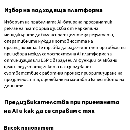
Избор на подходяща платформа
Изборът на правилната AI-базирана програматик
рекламна платформа изисква от маркетинг
мениджърите да балансират целите за резултати,
оперативните нужди и готовността на
организацията. Те трябва да разгледат четири области
при избора между самостоятелна AI платформа за
оптимизация или DSP с вградени AI функции: очаквани
цели и резултати; лекота на използване и
съответствие с работния процес; приоритизиране на
прозрачността; оценяване на мащаба и качеството на
данните.
Предизвикателства при приемането
на AI и как да се справим с тях
Висок приоритет