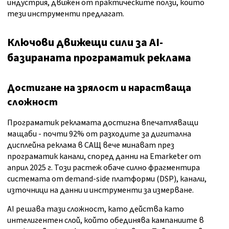
индустрия, движен от практическите ползи, които
тези инструменти предлагат.
Ключови движещи сили за AI-
базираната програматик реклама
Достигане на зрялост и нарастваща
сложност
Програматик рекламата достигна впечатляващи
мащаби - почти 92% от разходите за дигитална
дисплейна реклама в САЩ вече минават през
програматик канали, според данни на Emarketer от
април 2025 г. Този растеж обаче силно фрагментира
системата от demand-side платформи (DSP), канали,
източници на данни и инструменти за измерване.
AI решава тази сложност, като действа като
интелигентен слой, който обединява кампаниите в