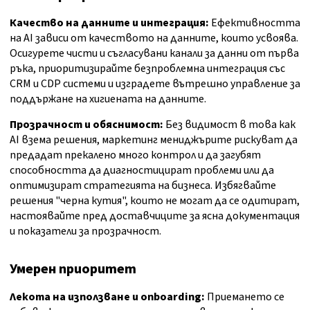
Качество на данните и интеграция:
Ефективността
на AI зависи от качеството на данните, които усвоява.
Осигурете чисти и съгласувани канали за данни от първа
ръка, приоритизирайте безпроблемна интеграция със
CRM и CDP системи и изградете вътрешно управление за
поддържане на хигиената на данните.
Прозрачност и обяснимост:
Без видимост в това как
AI взема решения, маркетинг мениджърите рискуват да
предадат прекалено много контрол и да загубят
способността да диагностицират проблеми или да
оптимизират стратегията на бизнеса. Избягвайте
решения "черна кутия", които не могат да се одитират,
настоявайте пред доставчиците за ясна документация
и показатели за прозрачност.
Умерен приоритет
Лекота на използване и onboarding:
Приемането се