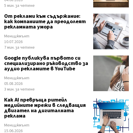
04.08.2026
5 мин. за четене
От реклами към съдържание:
как компаниите да преодолеят
рекламната умора
Мениджмънт
10.07.2026
7 мин. за четене
Google публикува първото си
специализирано ръководство за
аудио рекламите в YouTube
Мениджмънт
05.08.2026
3 мин. за четене
Как AI превръща ритейл
медийните мрежи в следващия
двигател на дигиталната
реклама
Мениджмънт
15.06.2026