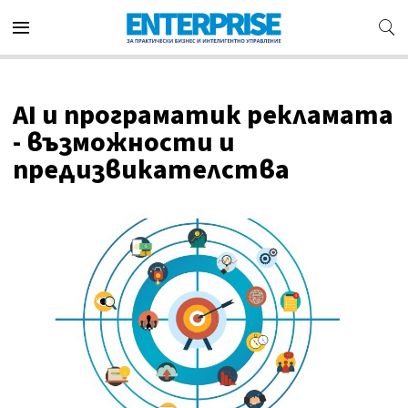
AI и програматик рекламата
- възможности и
предизвикателства