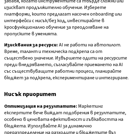
забавя, когато инструментите са твърде сложни или
изискват продължително обучение. Изберете
платформи, които предлагат насочен onboarding или
интерфейси с нисък/без код, инвестирайте в
кросфункционално обучение за преодоляване на
пропуските в уменията.
Изисквания за ресурси:
AI не работи на автопилот.
Време, талант и техническа подкрепа са от
съществено значение. Извършете одити на ресурсите
преди внедряването, съгласувайте приемането на AI
със съществуващите работни процеси, планирайте
бюджет за подкрепа, експериментиране и интегриране.
Нисък приоритет
Оптимизация на резултатите:
Маркетинг
експертите вече виждат подобрения в резултатите,
особено в ценовата ефективност и гъвкавостта на
бюджета. Използвайте AI за динамично
преразпределение на разходите и бюджетите въз