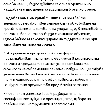
основа на ROI, възползвайте се от алгоритмично
наддаване и прозрения за аудитория в реално време.
Подобряване на криейтивите:
Използвайте
генеративен изкуствен интелект за обновяване на
криейтивите и намаляване на умората, A/B тествайте
рекламни варианти по-бързо с машинно обучение,
използвайте AI за локализиране на съдържанието при
запазване на тона на бранда.
AI-базираните програматик платформи
представляват значителна еволюция в дигиталната
реклама и предлагат решения за нарастващата
сложност на съвременния рекламен пейзаж. Къществува
значителна възможност компаниите, които приемат
тези технологии ранно и ефективно, да наберат
конкурентно предимство пред всички останали.
Ключът към успеха се крие в разбирането на
специфичните нужди на организацията, избора на
правилните инструменти и платформи и