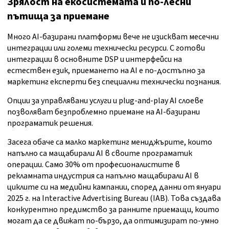
Зрялост на екосистемата и по-лесни
пътища за приемане
Много AI-базирани платформи вече не изискват месечни
интеграции или големи технически ресурси. С готови
интеграции в основните DSP и интерфейси на
естествен език, приемането на AI е по-достъпно за
маркетинг експерти без специални технически познания.
Опции за управлявани услуги и plug-and-play AI слоеве
позволяват безпроблемно приемане на AI-базирани
програматик решения.
Засега обаче са малко маркетинг мениджърите, които
напълно са мащабирали AI в своите програматик
операции. Само 30% от професионалистите в
рекламната индустрия са напълно мащабирали AI в
циклите си на медийни кампании, според данни от януари
2025 г. на Interactive Advertising Bureau (IAB). Това създава
конкурентно предимство за ранните приемащи, които
могат да се движат по-бързо, да оптимизират по-умно