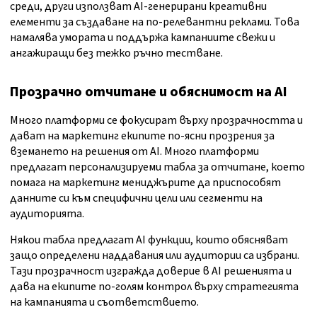
среди, други използват AI-генерирани креативни
елементи за създаване на по-релевантни реклами. Това
намалява умората и поддържа кампаниите свежи и
ангажиращи без тежко ръчно тестване.
Прозрачно отчитане и обяснимост на AI
Много платформи се фокусират върху прозрачността и
дават на маркетинг екипите по-ясни прозрения за
вземането на решения от AI. Много платформи
предлагат персонализируеми табла за отчитане, което
помага на маркетинг мениджърите да приспособят
данните си към специфични цели или сегменти на
аудиторията.
Някои табла предлагат AI функции, които обясняват
защо определени наддавания или аудитории са избрани.
Тази прозрачност изгражда доверие в AI решенията и
дава на екипите по-голям контрол върху стратегията
на кампанията и съответствието.