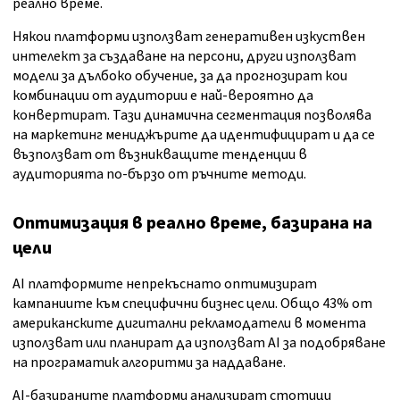
реално време.
Някои платформи използват генеративен изкуствен
интелект за създаване на персони, други използват
модели за дълбоко обучение, за да прогнозират кои
комбинации от аудитории е най-вероятно да
конвертират. Тази динамична сегментация позволява
на маркетинг мениджърите да идентифицират и да се
възползват от възникващите тенденции в
аудиторията по-бързо от ръчните методи.
Оптимизация в реално време, базирана на
цели
AI платформите непрекъснато оптимизират
кампаниите към специфични бизнес цели. Общо 43% от
американските дигитални рекламодатели в момента
използват или планират да използват AI за подобряване
на програматик алгоритми за наддаване.
AI-базираните платформи анализират стотици