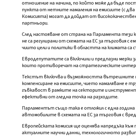
отношение на начина, по който може да бъде пости
пункта от нетните намаления на емисиите (с дв
Комисията) могат да дойдат от висококачестве
партньори.
След настояване от страна на Парламента тези к
не са регулирани от схемата на ЕС за търговия с 
чиито цели и политики в областта на климата са 
Евродепутатите са включили и предпазни мерки 
които противоречат на стратегическите интере
Текстът включва и възможността вътрешните пос
компенсиране на емисиите, чието намаляване е тру
гъвкавост в рамките на секторите и инструменти
ефективни от гледна точка на разходите.
Парламентът също така е отложил с една година - 
автомобилите в схемата на ЕС за търговия с вред
Европейската комисия ще оценява напредъка към п
актуалните научни данни, технологичното разви