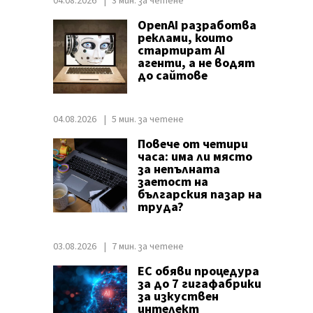
04.08.2026
3 мин. за четене
OpenAI разработва
реклами, които
стартират AI
агенти, а не водят
до сайтове
04.08.2026
5 мин. за четене
Повече от четири
часа: има ли място
за непълната
заетост на
българския пазар на
труда?
03.08.2026
7 мин. за четене
ЕС обяви процедура
за до 7 гигафабрики
за изкуствен
интелект