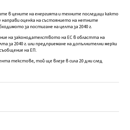
е в цените на енергията и техните последици както
е направи оценка на състоянието на нетните
ходимото за постигане на целта за 2040 г.
ение на законодателството на ЕС в областта на
лта за 2040 г. или предприемане на допълнителни мерки
 съобщение на ЕП.
та текстове, той ще влезе в сила 20 дни след