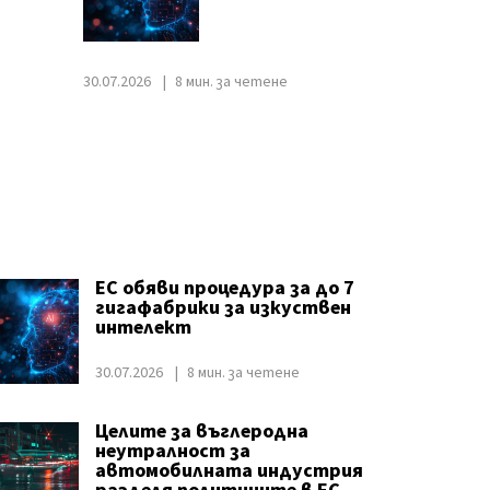
30.07.2026
8 мин. за четене
ЕС обяви процедура за до 7
гигафабрики за изкуствен
интелект
30.07.2026
8 мин. за четене
Целите за въглеродна
неутралност за
автомобилната индустрия