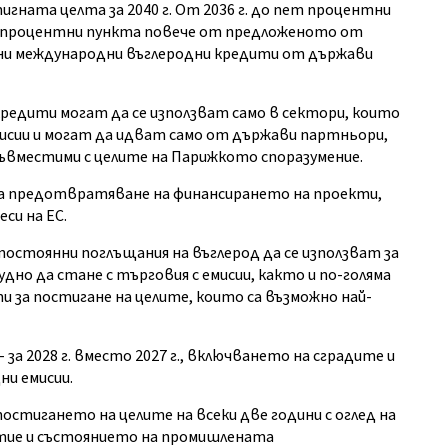
гната целта за 2040 г. От 2036 г. до пет процентни
а процентни пункта повече от предложеното от
ни международни въглеродни кредити от държави
редити могат да се използват само в сектори, които
емисии и могат да идват само от държави партньори,
съвместими с целите на Парижкото споразумение.
за предотвратяване на финансирането на проекти,
си на ЕС.
тоянни поглъщания на въглерод да се използват за
дно да стане с търговия с емисии, както и по-голяма
 за постигане на целите, които са възможно най-
за 2028 г. вместо 2027 г., включването на сградите и
ни емисии.
остигането на целите на всеки две години с оглед на
тие и състоянието на промишлената