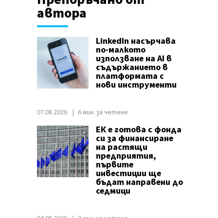
автора
LinkedIn насърчава
по-малкото
използване на AI в
съдържанието в
платформата с
нови инструменти
07.08.2026
6 мин. за четене
ЕК е готова с фонда
си за финансиране
на растящи
предприятия,
първите
инвестиции ще
бъдат направени до
седмици