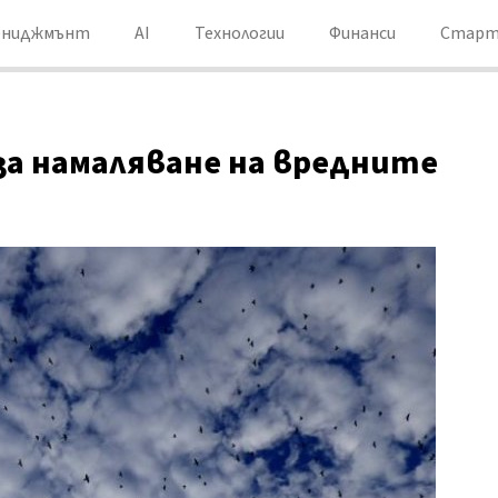
ениджмънт
AI
Технологии
Финанси
Старт
 за намаляване на вредните