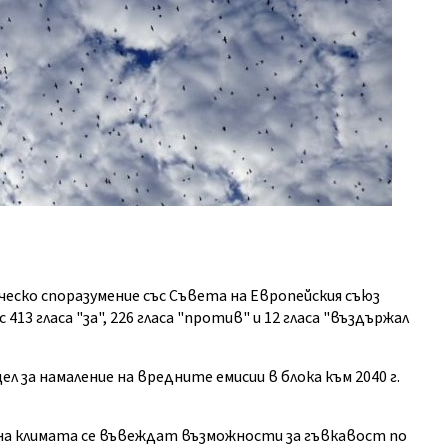
еско споразумение със Съвета на Европейския съюз
13 гласа "за", 226 гласа "против" и 12 гласа "въздържал
за намаление на вредните емисии в блока към 2040 г.
на климата се въвеждат възможности за гъвкавост по