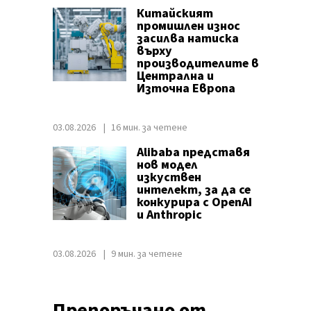
Китайският
промишлен износ
засилва натиска
върху
производителите в
Централна и
Източна Европа
03.08.2026
16 мин. за четене
Alibaba представя
нов модел
изкуствен
интелект, за да се
конкурира с OpenAI
и Anthropic
03.08.2026
9 мин. за четене
Препоръчано от