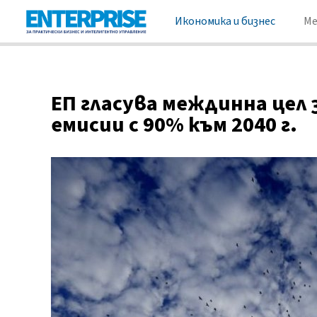
Икономика и бизнес
М
ЕП гласува междинна цел
емисии с 90% към 2040 г.