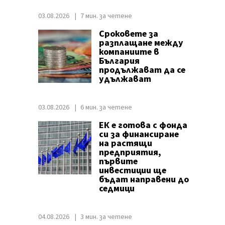
03.08.2026
7 мин. за четене
Сроковете за
разплащане между
компаниите в
България
продължават да се
удължават
03.08.2026
6 мин. за четене
ЕК е готова с фонда
си за финансиране
на растящи
предприятия,
първите
инвестиции ще
бъдат направени до
седмици
04.08.2026
3 мин. за четене