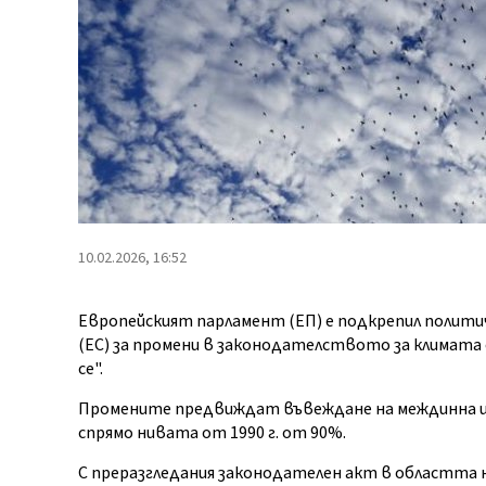
10.02.2026, 16:52
Европейският парламент (ЕП) е подкрепил политич
(ЕС) за промени в законодателството за климата с 4
се".
Промените предвиждат въвеждане на междинна цел 
спрямо нивата от 1990 г. от 90%.
С преразгледания законодателен акт в областта 