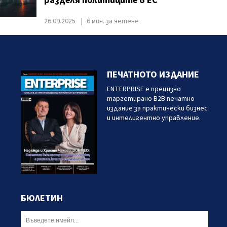
разделя политиците в ЕС
26.09.2025
6 мин. за четене
ПЕЧАТНОТО ИЗДАНИЕ
ENTERPRISE е прецизно
таргетирано B2B печатно
издание за практически бизнес
и интелигентно управление.
БЮЛЕТИН