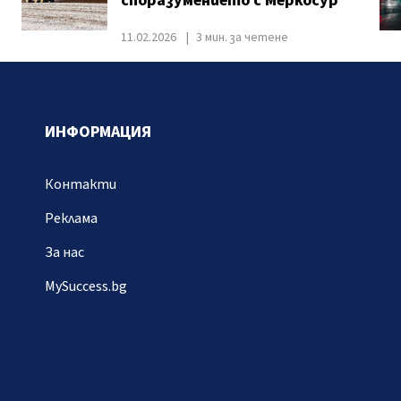
споразумението с Меркосур
11.02.2026
3 мин. за четене
ИНФОРМАЦИЯ
Контакти
Реклама
За нас
MySuccess.bg