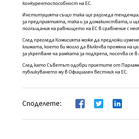
конкурентоспособност на ЕС.
Институцията също така ще разгледа тенденциит
за предприятията, така и за домакинствата, и щ
поглъщания на равнището на ЕС в сравнение с необ
След прегледа Комисията може да предложи измен
климата, което би могло да включва промяна на це
за укрепване на рамката за подкрепа, посочва се в
След като Съветът одобри приетите от Парламен
публикуването му в Официален вестник на ЕС.
Споделете: