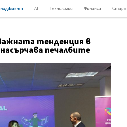
ениджмънт
AI
Технологии
Финанси
Старт
-важната тенденция в
 насърчава печалбите