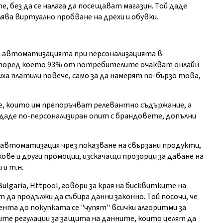
 без да се налага да посещават магазин. Той даде
ява виртуално пробване на дрехи и обувки.
за автоматизацията при персонализацията в
според което 93% от потребителите очакват онлайн
иха платили повече, само за да намерят по-бързо това,
е, които им препоръчват релевантно съдържание, а
ъздаде по-персонализиран опит с брандовете, допълни
 с автоматизация чрез показване на свързани продукти,
кове и други промоции, изскачащи прозорци за даване на
 и т.н.
Bulgaria, Httpool, говори за края на бисквитките на
да продължи да събира данни законно. Той посочи, че
ента до покупката се "чупят" всички алгоритми за
вите регулации за защита на данните, които целят да