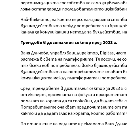
персонализацията способства не само за увеличав
лоялността заради последователното изживяване в
Най-важното, на което персонализацията стъпва,
взаимодействията между потребители и брандове
канала за комуникация и метода за въздействие, на
Трендове в дигиталния сектор през 2023 г.
Ваня Дунчева, управляващ директор, Digitas, част 
растежа в света на платформите. Тя посочи, че 
тях всеки нов потребител и всяко взаимодействи
Взаимодействията на потребителите стават все 
комуникацията между платформата и потребител
Сред трендовете в дигиталния сектор за 2023 г. 
от експерт, промяната на фокуса и приоритетит
помагат на хората да са спокойни, да бъдат себе си
Потребителите очакват предпочитаните от тях
както и да дадат глас на хората, които работят
По отношение на медиите и рекламата Ваня Дунч