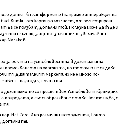
 много данни - в платформите (например интеракцията
от бисквитки, от карти за лоялност, от регистрирани
ат да се ползват, допълни той. Полезна може да бъде и
 различни плъгини, защото значително увеличават
зар Малаков.
ори за ролята на устойчивостта в дигиталната
ади премахването на хартията, но тотално не си дава
очи тя. Дигиталният маркетинг не е много по-
живее с тази идея, смята тя.
и дигиталното си присъствие. Устойчивият брандинг
 на природата, а със съобразяване с това, което идва, с
а тя.
т.нар. Net Zero. Има различни инструменти, които
, допълни тя.