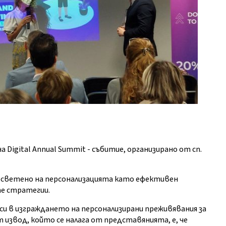
а Digital Annual Summit - събитие, организирано от сп.
осветено на персонализацията като ефективен
е стратегии.
си в изграждането на персонализирани преживявания за
извод, който се налага от представянията, е, че