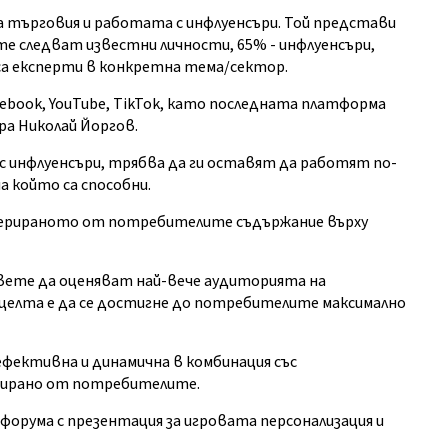
ата търговия и работата с инфлуенсъри. Той представи
 следват известни личности, 65% - инфлуенсъри,
 са експерти в конкретна тема/сектор.
cebook, YouTube, TikTok, като последната платформа
ра Николай Йоргов.
с инфлуенсъри, трябва да ги оставят да работят по-
а който са способни.
енерираното от потребителите съдържание върху
вете да оценяват най-вече аудиторията на
 целта е да се достигне до потребителите максимално
ефективна и динамична в комбинация със
ерирано от потребителите.
и форума с презентация за игровата персонализация и