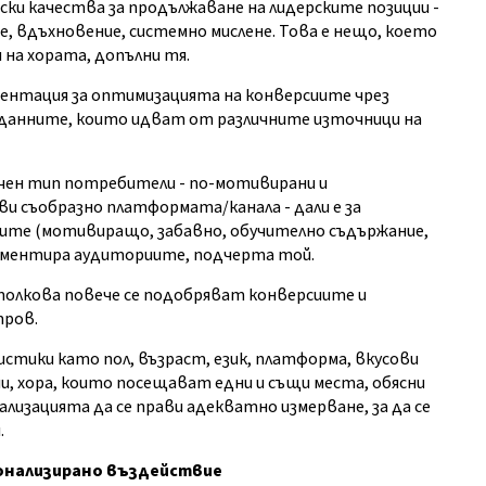
ки качества за продължаване на лидерските позиции -
, вдъхновение, системно мислене. Това е нещо, което
на хората, допълни тя.
зентация за оптимизацията на конверсиите чрез
а данните, които идват от различните източници на
личен тип потребители - по-мотивирани и
ви съобразно платформата/канала - дали е за
емите (мотивиращо, забавно, обучително съдържание,
сегментира аудиториите, подчерта той.
толкова повече се подобряват конверсиите и
тров.
истики като пол, възраст, език, платформа, вкусови
ми, хора, които посещават едни и същи места, обясни
лизацията да се прави адекватно измерване, за да се
.
сонализирано въздействие