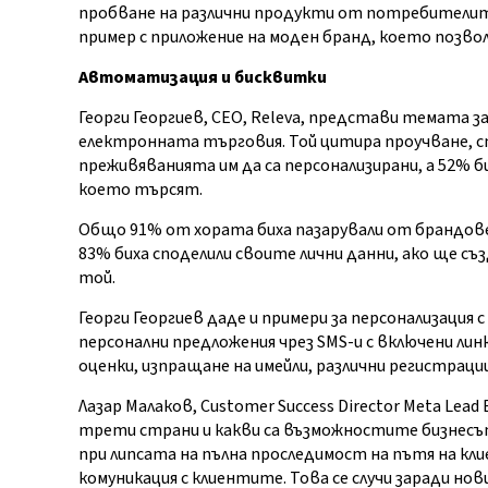
пробване на различни продукти от потребителите,
пример с приложение на моден бранд, което позвол
Автоматизация и бисквитки
Георги Георгиев, CEO, Releva, представи темата 
електронната търговия. Той цитира проучване, 
преживяванията им да са персонализирани, а 52% б
което търсят.
Общо 91% от хората биха пазарували от брандов
83% биха споделили своите лични данни, ако ще с
той.
Георги Георгиев даде и примери за персонализация
персонални предложения чрез SMS-и с включени лин
оценки, изпращане на имейли, различни регистрации
Лазар Малаков, Customer Success Director Meta Lead 
трети страни и какви са възможностите бизнесът 
при липсата на пълна проследимост на пътя на кли
комуникация с клиентите. Това се случи заради но