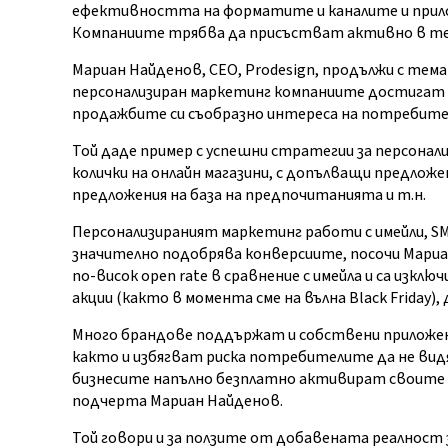
ефективността на форматите и каналите и прило
Компаниите трябва да присъстват активно в тез
Мариан Найденов, CEO, Prodesign, продължи с тема
персонализиран маркетинг компаниите достигат 
продажбите си съобразно интереса на потребите
Той даде пример с успешни стратегии за персонал
колички на онлайн магазини, с допълващи предложе
предложения на база на предпочитанията и т.н.
Персонализираният маркетинг работи с имейли, SMS
значително подобрява конверсиите, посочи Мариан
по-висок open rate в сравнение с имейла и са изкл
акции (както в момента сме на вълна Black Friday),
Много брандове поддържат и собствени приложени
както и избягват риска потребителите да не вид
бизнесите напълно безплатно активират своите а
подчерта Мариан Найденов.
Той говори и за ползите от добавената реалност 