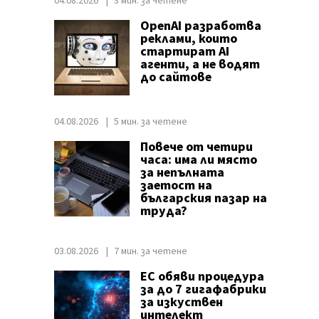
04.08.2026
3 мин. за четене
OpenAI разработва
реклами, които
стартират AI
агенти, а не водят
до сайтове
04.08.2026
5 мин. за четене
Повече от четири
часа: има ли място
за непълната
заетост на
българския пазар на
труда?
03.08.2026
7 мин. за четене
ЕС обяви процедура
за до 7 гигафабрики
за изкуствен
интелект