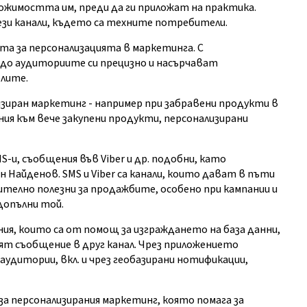
жимостта им, преди да ги приложат на практика.
и канали, където са техните потребители.
та за персонализацията в маркетинга. С
до аудиториите си прецизно и насърчават
лите.
изиран маркетинг - например при забравени продукти в
ния към вече закупени продукти, персонализирани
-и, съобщения във Viber и др. подобни, като
 Найденов. SMS и Viber са канали, които дават в пъти
ючително полезни за продажбите, особено при кампании и
 допълни той.
я, които са от помощ за изграждането на база данни,
ят съобщение в друг канал. Чрез приложението
удитории, вкл. и чрез геобазирани нотификации,
за персонализирания маркетинг, която помага за