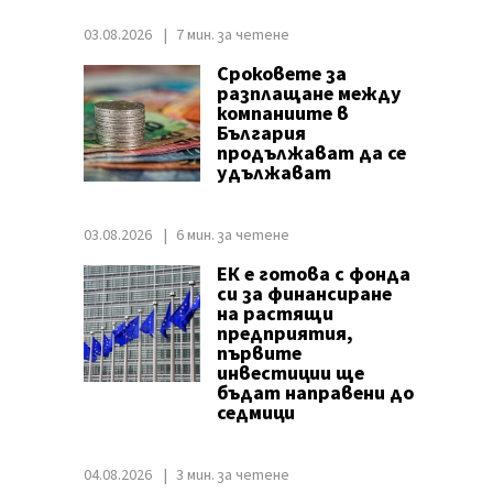
03.08.2026
7 мин. за четене
Сроковете за
разплащане между
компаниите в
България
продължават да се
удължават
03.08.2026
6 мин. за четене
ЕК е готова с фонда
си за финансиране
на растящи
предприятия,
първите
инвестиции ще
бъдат направени до
седмици
04.08.2026
3 мин. за четене