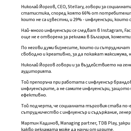
Николай Йоргов, CEO, Stellary, говори за социалн
статистика, според която 66% от потребителите
които не са известни, и 29% - инфлуенсъри, които
Най-много инфлуенсъри се следват в Instagram, Fa
още не е отворена за реклама в България, коменти
По негови думи бизнесите, които си сътрудничат 
свободно и креативно, за да покажат максимума, н
Николай Йоргов говори и за въздействието на г
аудиторията.
Той препоръча при работата с инфлуенсър брандо
инфлуенсърите, а не самите инфлуенсъри, защото
ефективно.
Той подчерта, че социалната търговия става по-
сътрудничество с инфлуенсър и съдържание, ген
Мартин Кадинов, Managing partner, TDB Play, закр
какво рекламата може да научи от игрите.