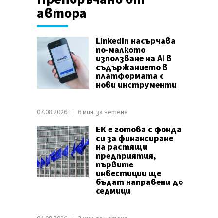
автора
LinkedIn насърчава
по-малкото
използване на AI в
съдържанието в
платформата с
нови инструменти
07.08.2026
6 мин. за четене
ЕК е готова с фонда
си за финансиране
на растящи
предприятия,
първите
инвестиции ще
бъдат направени до
седмици