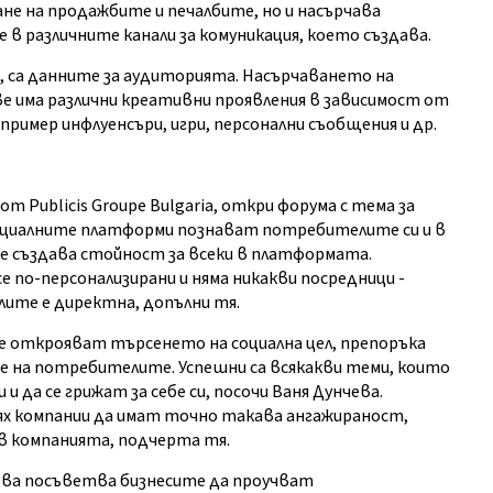
ане на продажбите и печалбите, но и насърчава
 различните канали за комуникация, което създава.
 са данните за аудиторията. Насърчаването на
 има различни креативни проявления в зависимост от
пример инфлуенсъри, игри, персонални съобщения и др.
от Publicis Groupe Bulgaria, откри форума с тема за
социалните платформи познават потребителите си и в
е създава стойност за всеки в платформата.
по-персонализирани и няма никакви посредници -
ите е директна, допълни тя.
се открояват търсенето на социална цел, препоръка
е на потребителите. Успешни са всякакви теми, които
 и да се грижат за себе си, посочи Ваня Дунчева.
 компании да имат точно такава ангажираност,
 в компанията, подчерта тя.
ева посъветва бизнесите да проучват