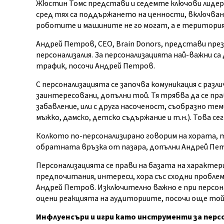
Жюстин Томс представи и седемте ключови лидерс
сред тях са поддържането на ценности, включване
роботите и машините не го могат, а е територия 
Андрей Петров, CEO, Brain Donors, представи пре
персонализалия. За персонализацията най-важни с
трафик, посочи Андрей Петров.
С персонализацията се започва комуникация с раз
заинтересовани, допълни той. Тя трябва да се пра
забавление, или с друга насоченост, съобразно т
мъжко, дамско, детско съдържание и т.н.). Това 
Колкото по-персонализирано говорим на хората, 
обратната връзка от пазара, допълни Андрей Пе
Персонализацията се прави на базата на характер
предпочитания, интереси, хора със сходни пробле
Андрей Петров. Изключително важно е при персона
оцени реакцията на аудиториите, посочи още той
Инфлуенсъри и игри като инструменти за пер