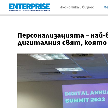
Икономика и бизнес
М
Персонализацията – най
дигиталния свят, която