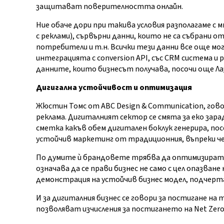
защитават поверителността онлайн.
Ние обаче дори при такива условия разполагаме с
с реклами), сървърни данни, които не са събрани 
потребители и т.н. Всички тези данни все още мог
интеграцията с conversion API, със CRM система и
данните, които бизнесът получава, посочи още Ла
Дигигална устойчивост и оптимизация
Жюстин Томс от ABC Design & Communication, гов
реклама. Дигиталният сектор се смята за еко зар
сметка какъв обем дигитален боклук генерира, пос
устойчив маркетинг от традиционния, въпреки че 
По думите ѝ брандовете трябва да оптимизират 
означава да се прави бизнес не само с цел опазване
демонстрация на устойчив бизнес модел, подчерт
И за дигиталния бизнес се говори за постигане на 
позволяват изчисления за постигането на Net Zero