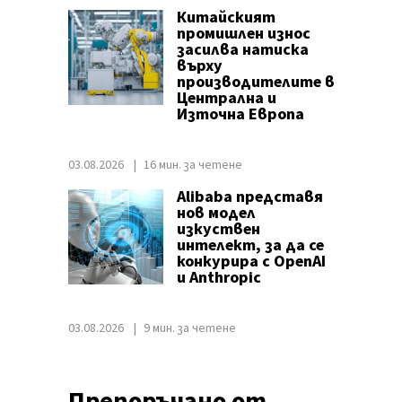
Китайският
промишлен износ
засилва натиска
върху
производителите в
Централна и
Източна Европа
03.08.2026
16 мин. за четене
Alibaba представя
нов модел
изкуствен
интелект, за да се
конкурира с OpenAI
и Anthropic
03.08.2026
9 мин. за четене
Препоръчано от