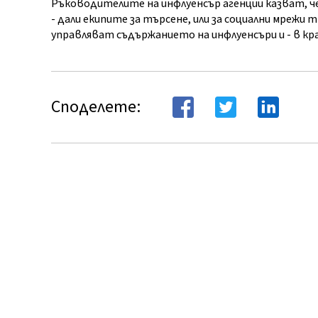
Ръководителите на инфлуенсър агенции казват, 
- дали екипите за търсене, или за социални мрежи 
управляват съдържанието на инфлуенсъри и - в кра
Споделете: