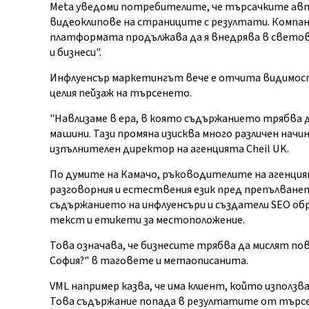
Meta уведоми потребителите, че търсачките авт
видеоклипове на страниците с резултати. Компан
платформата продължава да я внедрява в свето
и бизнеси".
Инфлуенсър маркетингът вече е отчита видимост
целия пейзаж на търсенето.
"Навлизаме в ера, в която съдържанието трябва д
машини. Тази промяна изисква много различен начин
изпълнителен директор на агенцията Cheil UK.
По думите на Камачо, ръководителите на агенция
разговорния и естествения език пред препълванет
съдържанието на инфлуенсъри и създатели SEO об
текст и етикети за местоположение.
Това означава, че бизнесите трябва да мислят пове
София?" в таговете и метаописанита.
VML например казва, че има клиент, който използва
Това съдържание попада в резултатите от търсен