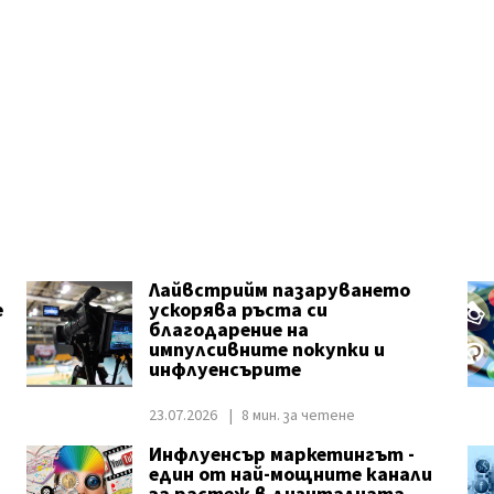
Лайвстрийм пазаруването
е
ускорява ръста си
благодарение на
импулсивните покупки и
инфлуенсърите
23.07.2026
8 мин. за четене
Инфлуенсър маркетингът -
един от най-мощните канали