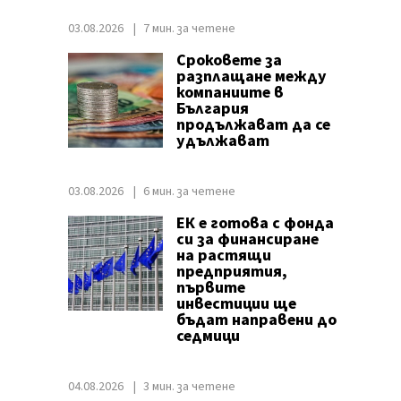
03.08.2026
7 мин. за четене
Сроковете за
разплащане между
компаниите в
България
продължават да се
удължават
03.08.2026
6 мин. за четене
ЕК е готова с фонда
си за финансиране
на растящи
предприятия,
първите
инвестиции ще
бъдат направени до
седмици
04.08.2026
3 мин. за четене