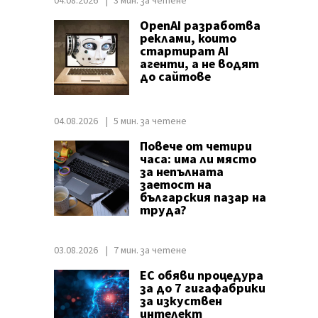
04.08.2026
3 мин. за четене
OpenAI разработва
реклами, които
стартират AI
агенти, а не водят
до сайтове
04.08.2026
5 мин. за четене
Повече от четири
часа: има ли място
за непълната
заетост на
българския пазар на
труда?
03.08.2026
7 мин. за четене
ЕС обяви процедура
за до 7 гигафабрики
за изкуствен
интелект