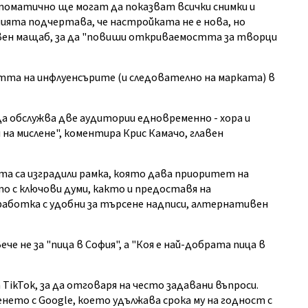
оматично ще могат да показват всички снимки и
ията подчертава, че настройката не е нова, но
вен мащаб, за да "повиши откриваемостта за творци
та на инфлуенсърите (и следователно на марката) в
а обслужва две аудитории едновременно - хора и
 на мислене", коментира Крис Камачо, главен
та са изградили рамка, която дава приоритет на
о с ключови думи, както и предоставя на
работка с удобни за търсене надписи, алтернативен
че не за "пица в София", а "Коя е най-добрата пица в
 TikTok, за да отговаря на често задавани въпроси.
ето с Google, което удължава срока му на годност с