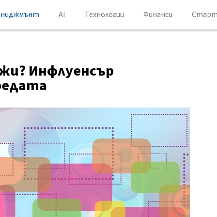
ениджмънт
AI
Технологии
Финанси
Старт
ежи? Инфлуенсър
редата