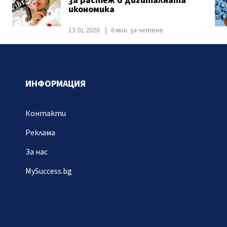
за растеж в дигиталната
икономика
13.01.2026
6 мин. за четене
ИНФОРМАЦИЯ
Контакти
Реклама
За нас
MySuccess.bg