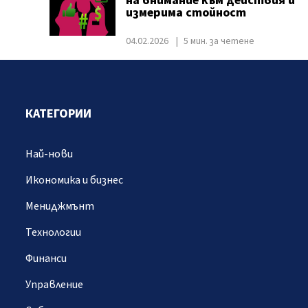
на внимание към действия и
измерима стойност
04.02.2026
5 мин. за четене
КАТЕГОРИИ
Най-нови
Икономика и бизнес
Мениджмънт
Технологии
Финанси
Управление