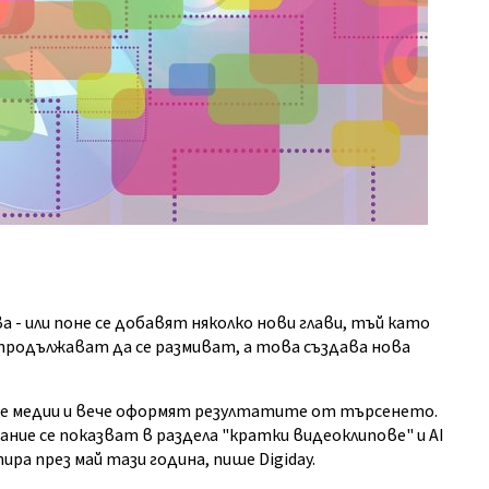
 - или поне се добавят няколко нови глави, тъй като
родължават да се размиват, а това създава нова
те медии и вече оформят резултатите от търсенето.
ние се показват в раздела "кратки видеоклипове" и AI
ира през май тази година, пише Digiday.