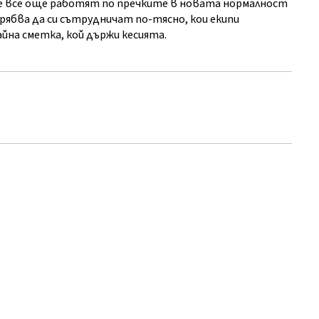
че все още работят по пречките в новата нормалност
трябва да си сътрудничат по-тясно, кои екипи
йна сметка, кой държи кесията.