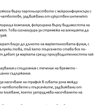
всякога върху партньорството с микроинфлуенсъри с
 чатботове, задвижвани от изкуствен интелект.
артираща компания, фокусирана върху видимостта на
кт. Това сигнализира за стремежа на агенцията да
заж.
ират близо до дъното на маркетинговата фуния, с
 Въпреки това, тъй като търсенето става все по-
ят дебат за марката срещу производителността пак
пазвания и споделяния с течение на времето -
иално съдържание.
за насочване на трафик в сивата зона между
то чатботовете и търсачките, задвижвани от
о кликване, което затруднява насочването на