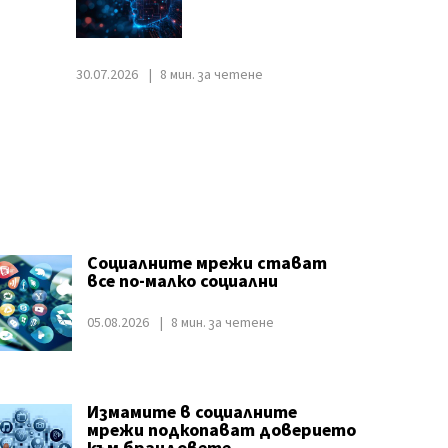
30.07.2026
8 мин. за четене
Социалните мрежи стават
все по-малко социални
05.08.2026
8 мин. за четене
Измамите в социалните
мрежи подкопават доверието