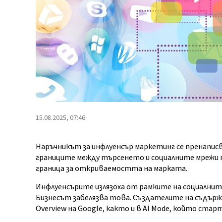
15.08.2025, 07:46
Наръчникът за инфлуенсър маркетинг се пренаписва
границите между търсенето и социалните мрежи п
граница за откриваемостта на марката.
Инфлуенсърите излязоха от рамките на социални
Бизнесът забелязва това. Създателите на съдържа
Overview на Google, както и в AI Mode, който старт