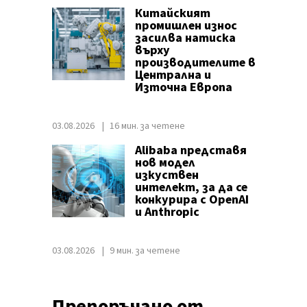
Китайският
промишлен износ
засилва натиска
върху
производителите в
Централна и
Източна Европа
03.08.2026
16 мин. за четене
Alibaba представя
нов модел
изкуствен
интелект, за да се
конкурира с OpenAI
и Anthropic
03.08.2026
9 мин. за четене
Препоръчано от