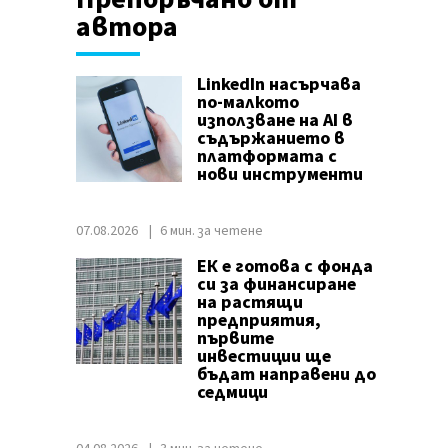
автора
LinkedIn насърчава
по-малкото
използване на AI в
съдържанието в
платформата с
нови инструменти
07.08.2026
6 мин. за четене
ЕК е готова с фонда
си за финансиране
на растящи
предприятия,
първите
инвестиции ще
бъдат направени до
седмици