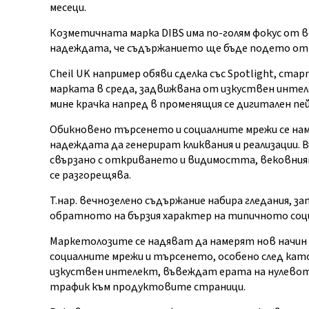
месеци.
Козметичната марка DIBS има по-голям фокус от 
надеждата, че съдържанието ще бъде подето от
Cheil UK например обяви сделка със Spotlight, ст
марката в среда, задвижвана от изкуствен интеле
мине крачка напред в променящия се дигитален пей
Обикновено търсенето и социалните мрежи се нам
надеждата да генерират кликвания и реализации.
свързано с откриването и видимостта, вековни
се разгорещява.
Т.нар. вечнозелено съдържание набира гледания, за
обратното на бързия характер на типичното соц
Маркетолозите се надяват да намерят нов начин 
социалните мрежи и търсенето, особено след ка
изкуствен интелект, въвеждат ерата на нулевот
трафик към продуктовите страници.