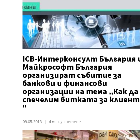
ICB-Интерконсулт България 
Майкрософт България
организират събитие за
банкови и финансови
организации на тема „Как да
спечелим битката за клиент
“
09.05.2013
4 мин. за четене