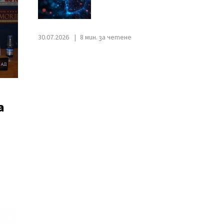
30.07.2026
8 мин. за четене
а