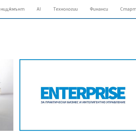
ениджмънт
AI
Технологии
Финанси
Старт