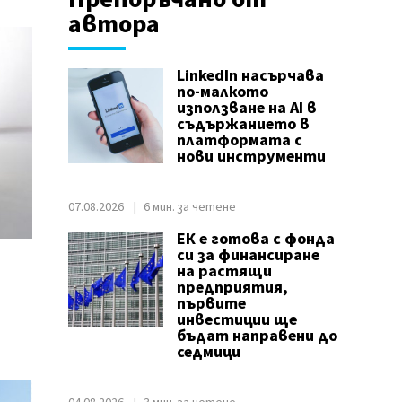
автора
LinkedIn насърчава
по-малкото
използване на AI в
съдържанието в
платформата с
нови инструменти
07.08.2026
6 мин. за четене
ЕК е готова с фонда
си за финансиране
на растящи
предприятия,
първите
инвестиции ще
бъдат направени до
седмици