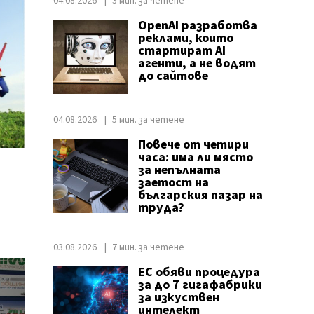
04.08.2026
3 мин. за четене
OpenAI разработва
реклами, които
стартират AI
агенти, а не водят
до сайтове
04.08.2026
5 мин. за четене
Повече от четири
часа: има ли място
за непълната
заетост на
българския пазар на
труда?
03.08.2026
7 мин. за четене
ЕС обяви процедура
за до 7 гигафабрики
за изкуствен
интелект