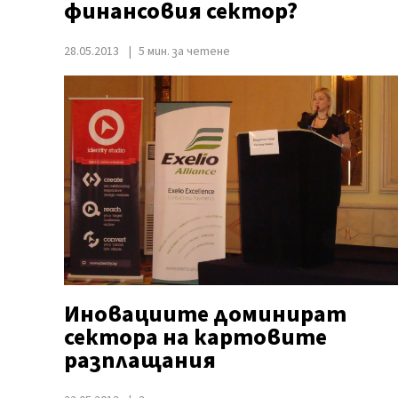
финансовия сектор?
28.05.2013
5 мин. за четене
Иновациите доминират
сектора на картовите
разплащания