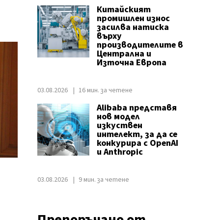
Китайският
промишлен износ
засилва натиска
върху
производителите в
Централна и
Източна Европа
03.08.2026
16 мин. за четене
Alibaba представя
нов модел
изкуствен
интелект, за да се
конкурира с OpenAI
и Anthropic
03.08.2026
9 мин. за четене
Препоръчано от