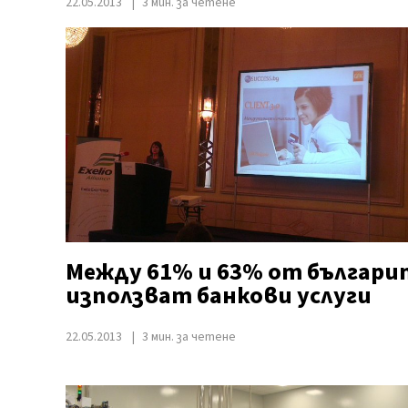
22.05.2013
3 мин. за четене
Между 61% и 63% от българи
използват банкови услуги
22.05.2013
3 мин. за четене