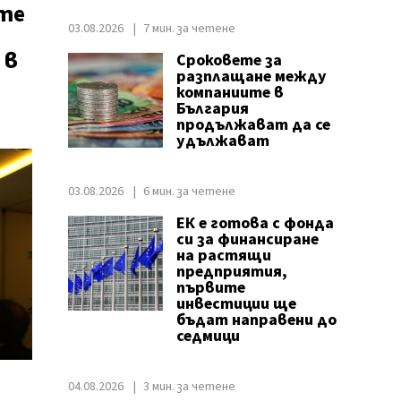
те
03.08.2026
7 мин. за четене
 в
Сроковете за
разплащане между
компаниите в
България
продължават да се
удължават
03.08.2026
6 мин. за четене
ЕК е готова с фонда
си за финансиране
на растящи
предприятия,
първите
инвестиции ще
бъдат направени до
седмици
04.08.2026
3 мин. за четене