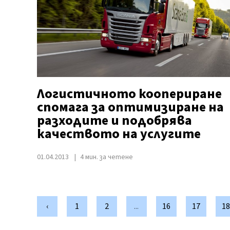
Логистичното коопериране
спомага за оптимизиране на
разходите и подобрява
качеството на услугите
01.04.2013
4 мин. за четене
‹
1
2
...
16
17
18