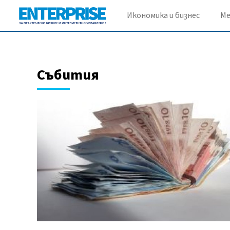
Икономика и бизнес
М
Събития