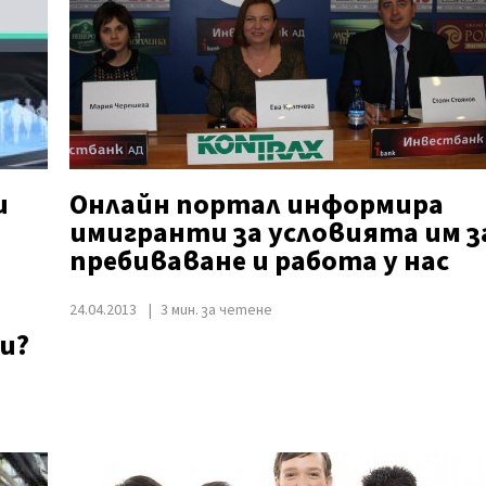
и
Онлайн портал информира
имигранти за условията им з
пребиваване и работа у нас
24.04.2013
3 мин. за четене
и?