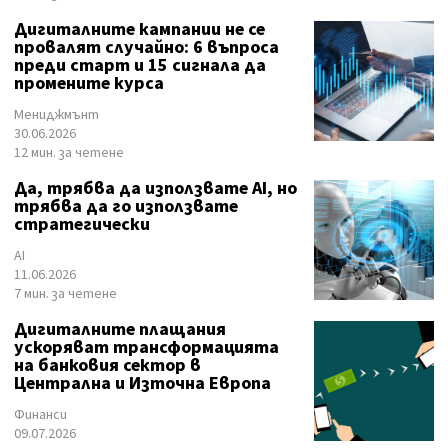
Дигиталните кампании не се
провалят случайно: 6 въпроса
преди старт и 15 сигнала да
промените курса
Мениджмънт
30.06.2026
12 мин. за четене
Да, трябва да използвате AI, но
трябва да го използвате
стратегически
AI
11.06.2026
7 мин. за четене
Дигиталните плащания
ускоряват трансформацията
на банковия сектор в
Централна и Източна Европа
Финанси
09.07.2026