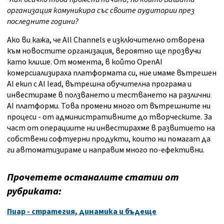
организация комуникира със своите аудитории през
последните години?
Ако ви кажа, че All Channels е изключително отворена
към новостите организация, вероятно ще прозвучи
като клише. От момента, в който OpenAI
комерсиализираха платформата си, ние имаме вътрешен
AI екип с AI lead, вътрешна обучителна програма и
инвестираме в ползването и тестването на различни
AI платформи. Това промени много от вътрешните ни
процеси - от административните до творческите. За
част от операциите ни инвестирахме в развитието на
собствени софтуерни продукти, които ни помагат да
ги автоматизираме и направим много по-ефективни.
Прочетете останалите статии от
рубриката:
Пиар - стратегия, динамика и бъдеще