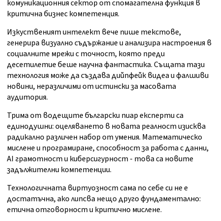
комуникационния сектор от спомагателна функция в
критична бизнес компетенция.
Изкуственият интелект вече пише текстове,
генерира визуално съдържание и анализира настроения в
социалните мрежи с точност, която преди
десетилетие беше научна фантастика. Същата тази
технология може да създава дийпфейк видеа и фалшиви
новини, неразличими от истински за масовата
аудитория.
Трима от водещите български пиар експерти са
единодушни: оцеляването в новата реалност изисква
радикално различен набор от умения. Математическо
мислене и програмиране, способност за работа с данни,
AI грамотност и киберсигурност - това са новите
задължителни компетенции.
Технологичната виртуозност сама по себе си не е
достатъчна, ако липсва нещо друго фундаментално:
етична отговорност и критично мислене.