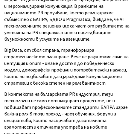
и персонализирана комуникация. В рамките на
националното PR проучване, което реализирахме
съвместно с БАПРА, БДВО и Pragmatica, виждаме, че AI
технологичните решения ще са част от развитието на
уменията на PR специалистите и последващите
възможности в услугите на агенциите.
Big Data, от своя страна, трансформира
стратегическото планиране. Вече не разчитаме само на
интуиция и опит - имаме достъп до поведенчески
модели, демографски профили и потребителски нагласи,
които ни позволяват да изграждаме комуникационни
стратегии с висока степен на релевантност.
В контекста на българската PR индустрия, тези
технологии не само оптимизират процесите, но и
повишават професионалните стандарти. БАПРА играе
важна роля в този преход - чрез обучения, форуми и
инициативи, които насърчават дигиталната
грамотност и етичната употреба на новите
инструменти.