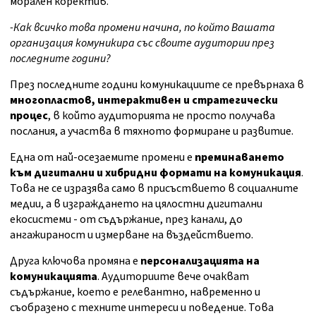
морален коректив.
-Как всичко това промени начина, по който Вашата
организация комуникира със своите аудитории през
последните години?
През последните години комуникациите се превърнаха в
многопластов, интерактивен и стратегически
процес
, в който аудиторията не просто получава
послания, а участва в тяхното формиране и развитие.
Една от най-осезаемите промени е
преминаването
към дигитални и хибридни формати на комуникация
.
Това не се изразява само в присъствието в социалните
медии, а в изграждането на цялостни дигитални
екосистеми - от съдържание, през канали, до
ангажираност и измерване на въздействието.
Друга ключова промяна е
персонализацията на
комуникацията
. Аудиториите вече очакват
съдържание, което е релевантно, навременно и
съобразено с техните интереси и поведение. Това