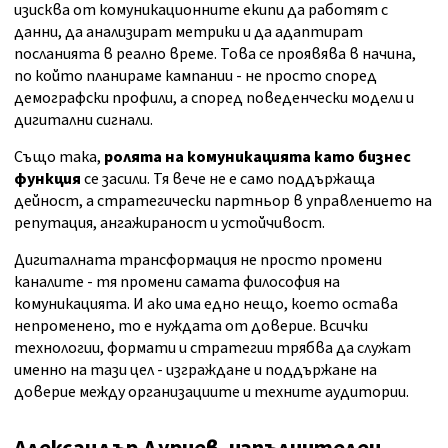
изисква от комуникационните екипи да работят с
данни, да анализират метрики и да адаптират
посланията в реално време. Това се проявява в начина,
по който планираме кампании - не просто според
демографски профили, а според поведенчески модели и
дигитални сигнали.
Също така,
ролята на комуникацията като бизнес
функция
се засили. Тя вече не е само поддържаща
дейност, а стратегически партньор в управлението на
репутация, ангажираност и устойчивост.
Дигиталната трансформация не просто промени
каналите - тя промени самата философия на
комуникацията. И ако има едно нещо, което остава
непроменено, то е нуждата от доверие. Всички
технологии, формати и стратегии трябва да служат
именно на тази цел - изграждане и поддържане на
доверие между организациите и техните аудитории.