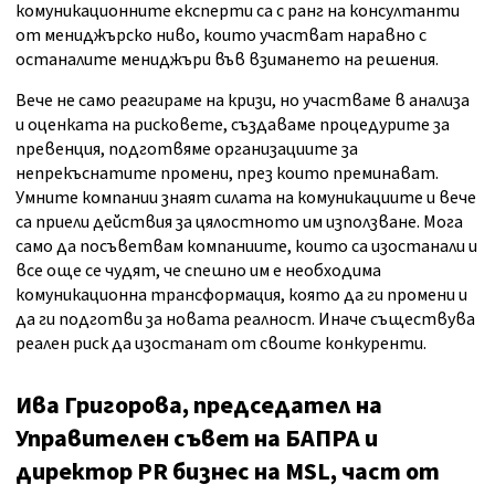
комуникационните експерти са с ранг на консултанти
от мениджърско ниво, които участват наравно с
останалите мениджъри във взимането на решения.
Вече не само реагираме на кризи, но участваме в анализа
и оценката на рисковете, създаваме процедурите за
превенция, подготвяме организациите за
непрекъснатите промени, през които преминават.
Умните компании знаят силата на комуникациите и вече
са приели действия за цялостното им използване. Мога
само да посъветвам компаниите, които са изостанали и
все още се чудят, че спешно им е необходима
комуникационна трансформация, която да ги промени и
да ги подготви за новата реалност. Иначе съществува
реален риск да изостанат от своите конкуренти.
Ива Григорова, председател на
Управителен съвет на БАПРА и
директор PR бизнес на MSL, част от