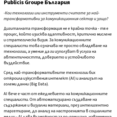
Publicis Groupe България
-Кои технологии или инструменти считате за най-
трансформативни за комуникационния сектор и защо?
Дигиталната трансформация не е крайна точка - тя е
процес, който изисква адаптивност, критично мислене
и стратегическа визия. За комуникационните
специалисти това означава не просто овладяване на
технологии, а умение да ги използват в услуга на
автентичността, доверието и устойчивото
въздействие.
Сред най-трансформативните технологии бих
откроила изкуствения интелект (AI) и анализът на
големи данни (Big Data).
AI вече е част от ежедневието на комуникационните
специалисти. От автоматизирано създаване на
съдържание и визуални материали, през интелигентно
таргетиране, до анализ на настроенията в социалните
медии - AI дава възможност за по-прецизна, навременна