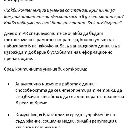
-Какви компетенции и умения са станали критични за
комуникационните професионалисти в дигиталната ера?
Какви нови умения очаквате да станат важни в бъдеще?
Днес от PR специалистите се очаква да бъдат
технологично грамотни стратези, които умеят да
навигират в на няколко нива, да анализират данни и да
изграждат доверие в условията на информационно
пренасищане.
Сред критичните умения бих откроила:
Аналитично мислене и работа с данни -
способността да се интерпретират метрики, да
се извличат инсайти и да се адаптират стратегии
в реално време.
Комуникация в дигитална среда - управление на
съдържание, социални медии, онлайн репутация и
кризисна комуникация.