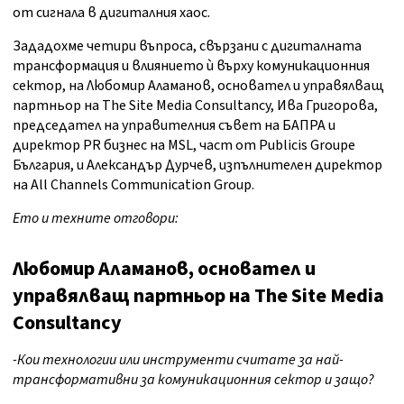
от сигнала в дигиталния хаос.
Зададохме четири въпроса, свързани с дигиталната
трансформация и влиянието ѝ върху комуникационния
сектор, на Любомир Аламанов, основател и управялващ
партньор на The Site Media Consultancy, Ива Григорова,
председател на управителния съвет на БАПРА и
директор PR бизнес на MSL, част от Publicis Groupe
България, и Александър Дурчев, изпълнителен директор
на All Channels Communication Group.
Ето и техните отговори:
Любомир Аламанов, основател и
управялващ партньор на
The Site Media
Consultancy
-Кои технологии или инструменти считате за най-
трансформативни за комуникационния сектор и защо?