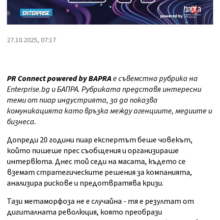
27.10.2025, 07:17
PR Connect powered by BAPRA
е съвемстна рубрика на
Enterprise.bg и БАПРА. Рубриката представя интересни
теми от пиар индустрията, за да показва
комуникацията като връзка между агенциите, медиите и
бизнеса.
Допреди 20 години пиар експертът беше човекът,
който пишеше прес съобщения и организираше
интервюта. Днес той седи на масата, където се
вземат стратегическите решения за компанията,
анализира рискове и предотвратява кризи.
Тази метаморфоза не е случайна - тя е резултат от
дигиталната революция, която преобрази