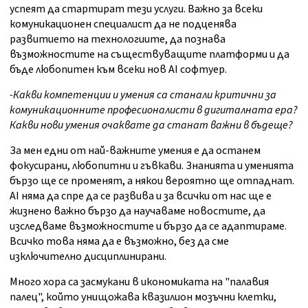
успеят да стартират тези услуги. Важно за всеки
комуникационен специалист да не подценява
развитието на технологиите, да познава
възможностите на съществуващите платформи и да
бъде любопитен към всеки нов AI софтуер.
-Какви компетенции и умения са станали критични за
комуникационните професионалисти в дигиталната ера?
Какви нови умения очаквате да станат важни в бъдеще?
За мен едни от най-важните умения е да останем
фокусирани, любопитни и гъвкави. Знанията и уменията
бързо ще се променят, а някои вероятно ще отпаднат.
AI няма да спре да се развива и за всички от нас ще е
жизнено важно бързо да научаваме новостите, да
изследваме възможностите и бързо да се адаптираме.
Всичко това няма да е възможно, без да сме
изключително дисциплинирани.
Много хора са засмукани в икономиката на "палавия
палец", който унищожава квазилион мозъчни клетки,