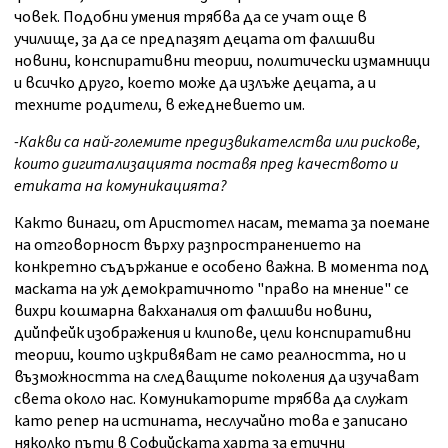
човек. Подобни умения трябва да се учат още в
училище, за да се предпазят децата от фалшиви
новини, конспиративни теории, политически измамници
и всичко друго, което може да излъже децата, а и
техните родители, в ежедневието им.
-Какви са най-големите предизвикателства или рискове,
които дигитализацията поставя пред качеството и
етиката на комуникацията?
Както винаги, от Аристотел насам, темата за поемане
на отговорност върху разпространението на
конкретно съдържание е особено важна. В момента под
маската на уж демократичното "право на мнение" се
вихри кошмарна вакханалия от фалшиви новини,
дийпфейк изображения и клипове, цели конспиративни
теории, които изкривяват не само реалността, но и
възможността на следващите поколения да изучават
света около нас. Комуникаторите трябва да служат
като репер на истината, неслучайно това е записано
няколко пъти в Софийската харта за етични