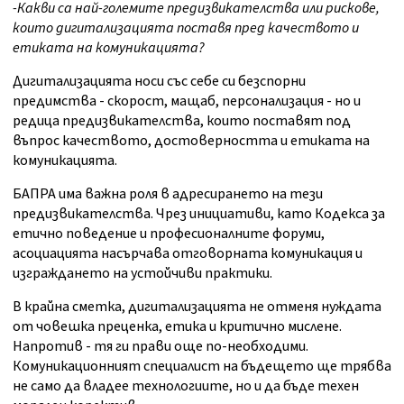
-Какви са най-големите предизвикателства или рискове,
които дигитализацията поставя пред качеството и
етиката на комуникацията?
Дигитализацията носи със себе си безспорни
предимства - скорост, мащаб, персонализация - но и
редица предизвикателства, които поставят под
въпрос качеството, достоверността и етиката на
комуникацията.
БАПРА има важна роля в адресирането на тези
предизвикателства. Чрез инициативи, като Кодекса за
етично поведение и професионалните форуми,
асоциацията насърчава отговорната комуникация и
изграждането на устойчиви практики.
В крайна сметка, дигитализацията не отменя нуждата
от човешка преценка, етика и критично мислене.
Напротив - тя ги прави още по-необходими.
Комуникационният специалист на бъдещето ще трябва
не само да владее технологиите, но и да бъде техен