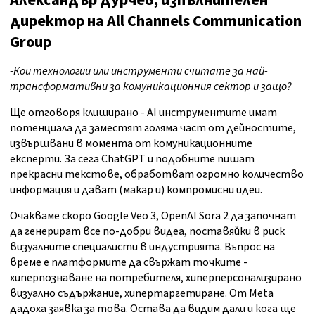
Александър Дурчев, изпълнителен
директор на All Channels Communication
Group
-Кои технологии или инструменти считате за най-
трансформативни за комуникационния сектор и защо?
Ще отговоря клиширано - AI инструментите имат
потенциала да заместят голяма част от дейностите,
извършвани в момента от комуникационните
експерти. За сега ChatGPT и подобните пишат
прекрасни текстове, обработват огромно количество
информация и дават (макар и) компромисни идеи.
Очакваме скоро Google Veo 3, OpenAI Sora 2 да започнат
да генерират все по-добри видеа, поставяйки в риск
визуалните специалисти в индустрията. Въпрос на
време е платформите да свържат точките -
хиперпознаване на потребителя, хиперперсонализирано
визуално съдържание, хипертаргетиране. От Meta
дадоха заявка за това. Остава да видим дали и кога ще