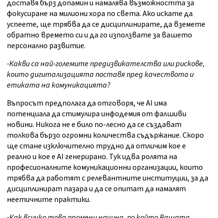
доставя бърз допамин и намалява възможността за
фокусиране на милиони хора по света. Ако искате да
успеете, ще трябва да се дисциплинирате, да вземете
обратно времето си и да го използвате за вашето
персонално развитие.
-Какви са най-големите предизвикателства или рискове,
които дигитализацията поставя пред качеството и
етиката на комуникацията?
Въпросът предполага да отговоря, че AI има
потенциала да стимулира инфодемия от фалшиви
новини. Никога не е било по-лесно да се създават
толкова бързо огромни количества съдържание. Скоро
ще стане изключително трудно да отличим кое е
реално и кое е AI генерирано. Тук идва ролята на
професионалните комуникационни организации, които
трябва да работят с релевантните институции, за да
дисциплинират пазара и да се опитат да намалят
неетичните практики.
-Как всичко това промени начина, по който Вашата