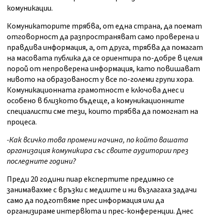
комуникации.
Комуникаторите трябва, от една страна, да поемат
отговорност да разпространяват само проверена и
правдива информация, а, от друга, трябва да помагат
на масовата публика да се ориентира по-добре в целия
порой от непроверена информация, като повишават
нивото на образованост у все по-големи групи хора.
Комуникационната грамотност е ключова днес и
особено в близкото бъдеще, а комуникационните
специалисти сме тези, които трябва да помогнат на
процеса.
-Как всичко това промени начина, по който вашата
организация комуникира със своите аудитории през
последните години?
Преди 20 години пиар експертите предимно се
занимавахме с връзки с медиите и ни възлагаха задачи
само да подготвяме прес информация или да
организираме интервюта и прес-конференции. Днес