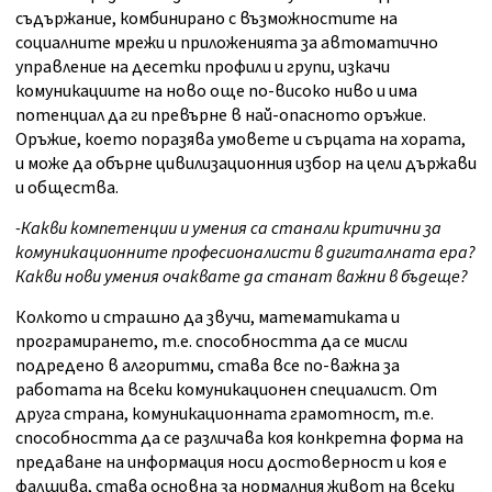
съдържание, комбинирано с възможностите на
социалните мрежи и приложенията за автоматично
управление на десетки профили и групи, изкачи
комуникациите на ново още по-високо ниво и има
потенциал да ги превърне в най-опасното оръжие.
Оръжие, което поразява умовете и сърцата на хората,
и може да обърне цивилизационния избор на цели държави
и общества.
-Какви компетенции и умения са станали критични за
комуникационните професионалисти в дигиталната ера?
Какви нови умения очаквате да станат важни в бъдеще?
Колкото и страшно да звучи, математиката и
програмирането, т.е. способността да се мисли
подредено в алгоритми, става все по-важна за
работата на всеки комуникационен специалист. От
друга страна, комуникационната грамотност, т.е.
способността да се различава коя конкретна форма на
предаване на информация носи достоверност и коя е
фалшива, става основна за нормалния живот на всеки