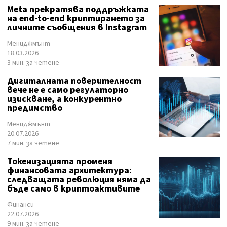
Meta прекратява поддръжката
на end-to-end криптирането за
личните съобщения в Instagram
Мениджмънт
18.03.2026
3 мин. за четене
Дигиталната поверителност
вече не е само регулаторно
изискване, а конкурентно
предимство
Мениджмънт
20.07.2026
7 мин. за четене
Токенизацията променя
финансовата архитектура:
следващата революция няма да
бъде само в криптоактивите
Финанси
22.07.2026
9 мин. за четене