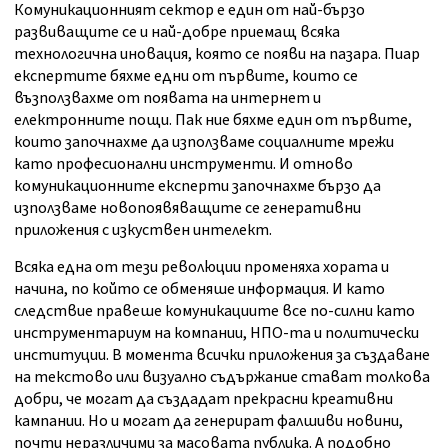
Комуникационният сектор е един от най-бързо
развиващите се и най-добре приемащ всяка
технологична иновация, която се появи на пазара. Пиар
експертите бяхме едни от първите, които се
възползвахме от появата на интернет и
електронните пощи. Пак ние бяхме един от първите,
които започнахме да използваме социалните мрежи
като професионални инструменти. И отново
комуникационните експерти започнахме бързо да
използваме новопоявяващите се генеративни
приложения с изкуствен интелект.
Всяка една от тези революции променяха хората и
начина, по който се обменяше информация. И като
следствие правеше комуникациите все по-силни като
инструментариум на компании, НПО-та и политически
институции. В момента всички приложения за създаване
на текстово или визуално съдържание стават толкова
добри, че могат да създадат прекрасни креативни
кампании. Но и могат да генерират фалшиви новини,
почти неразличими за масовата публика. А подобно