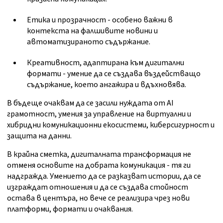
Етика и прозрачност - особено важни в
контекста на фалшивите новини и
автоматизираното съдържание.
Креативност, адаптирана към дигитални
формати - умение да се създава въздействащо
съдържание, което ангажира и вдъхновява.
В бъдеще очаквам да се засили нуждата от AI
грамотност, умения за управление на виртуални и
хибридни комуникационни екосистеми, киберсигурност и
защита на данни.
В крайна сметка, дигиталната трансформация не
отменя основите на добрата комуникация - тя ги
надгражда. Умението да се разказват истории, да се
изграждат отношения и да се създава стойност
остава в центъра, но вече се реализира чрез нови
платформи, формати и очаквания.