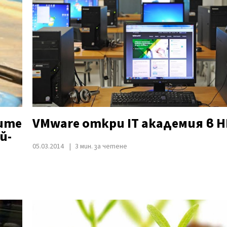
ите
VMware откри IT академия в 
й-
05.03.2014
3 мин. за четене