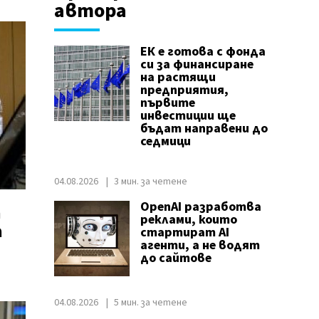
автора
ЕК е готова с фонда
си за финансиране
на растящи
предприятия,
първите
инвестиции ще
бъдат направени до
седмици
04.08.2026
3 мин. за четене
OpenAI разработва
а
реклами, които
а
стартират AI
агенти, а не водят
до сайтове
04.08.2026
5 мин. за четене