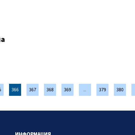
на
5
366
367
368
369
...
379
380
ИНФОРМАЦИЯ