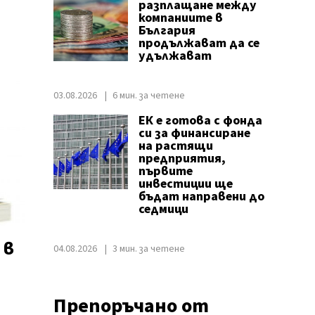
разплащане между
компаниите в
България
продължават да се
удължават
03.08.2026
6 мин. за четене
ЕК е готова с фонда
си за финансиране
на растящи
предприятия,
първите
инвестиции ще
бъдат направени до
седмици
 в
04.08.2026
3 мин. за четене
Препоръчано от