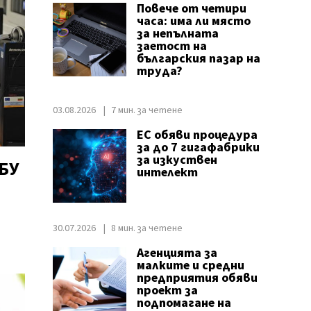
Повече от четири
часа: има ли място
за непълната
заетост на
българския пазар на
труда?
03.08.2026
7 мин. за четене
ЕС обяви процедура
за до 7 гигафабрики
за изкуствен
НБУ
интелект
30.07.2026
8 мин. за четене
Агенцията за
малките и средни
предприятия обяви
проект за
подпомагане на