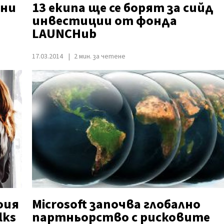
ени
13 екипа ще се борят за сийд
инвестиции от фонда
LAUNCHub
17.03.2014
2 мин. за четене
фия
Microsoft започва глобално
lks
партньорство с рисковите