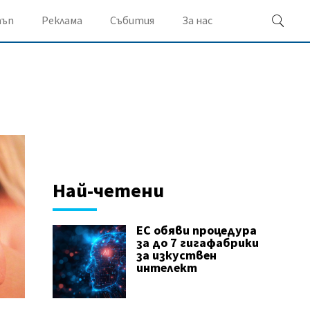
ъп
Реклама
Събития
За нас
Най-четени
ЕС обяви процедура
за до 7 гигафабрики
за изкуствен
интелект