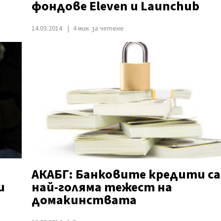
фондове Eleven и Launchub
14.03.2014
4 мин. за четене
АКАБГ: Банковите кредити са
и
най-голяма тежест на
домакинствата