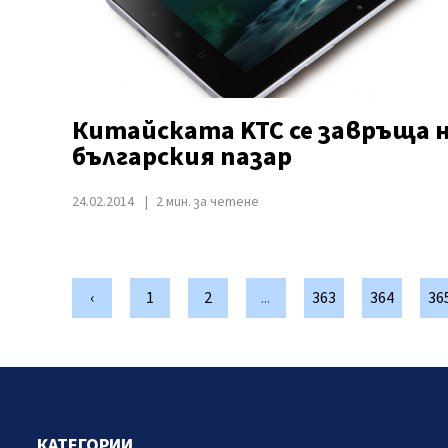
Китайската KTC се завръща 
българския пазар
24.02.2014
2 мин. за четене
‹
1
2
...
363
364
36
КАТЕГОРИИ