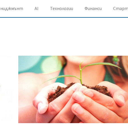
ениджмънт
AI
Технологии
Финанси
Старт