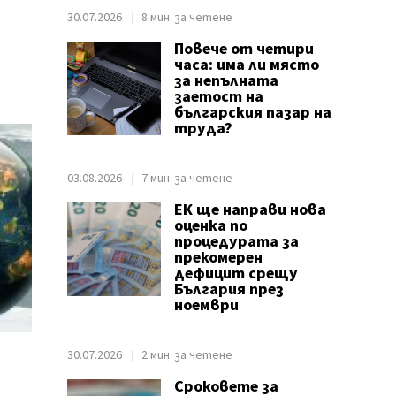
30.07.2026
8 мин. за четене
Повече от четири
часа: има ли място
за непълната
заетост на
българския пазар на
труда?
03.08.2026
7 мин. за четене
ЕК ще направи нова
оценка по
процедурата за
прекомерен
дефицит срещу
България през
ноември
30.07.2026
2 мин. за четене
Сроковете за