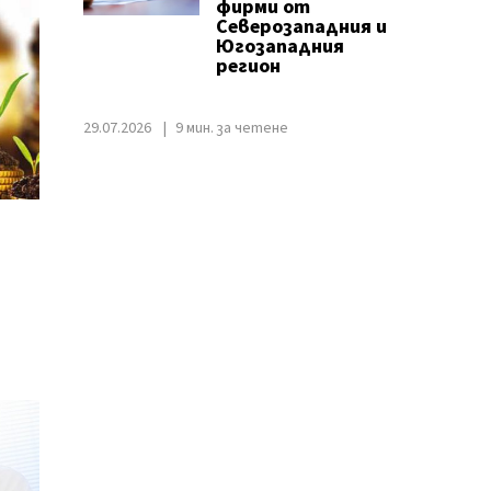
фирми от
Северозападния и
Югозападния
регион
29.07.2026
9 мин. за четене