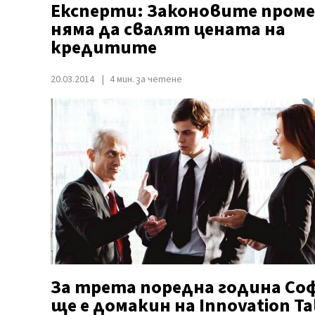
Експерти: Законовите пром
няма да свалят цената на
кредитите
20.03.2014
4 мин. за четене
За трета поредна година Со
ще е домакин на Innovation Ta