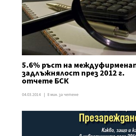
5.6% ръст на междуфирмена
задлъжнялост през 2012 г.
отчете БСК
04.03.2014
8 мин. за четене