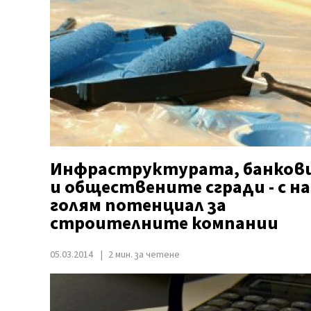
Инфраструктурата, банков
и обществените сгради - с на
голям потенциал за
строителните компании
05.03.2014
2 мин. за четене