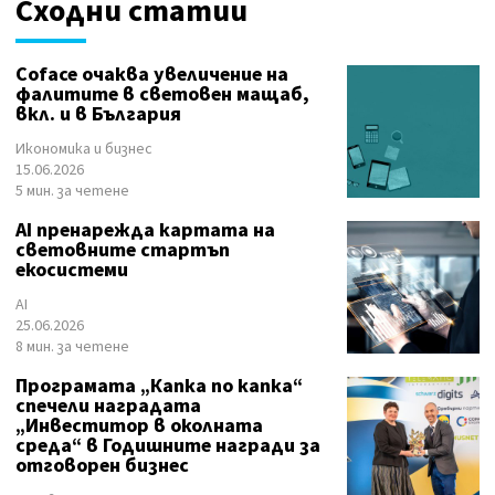
Сходни статии
Coface очаква увеличение на
фалитите в световен мащаб,
вкл. и в България
Икономика и бизнес
15.06.2026
5 мин. за четене
AI пренарежда картата на
световните стартъп
екосистеми
AI
25.06.2026
8 мин. за четене
Програмата „Капка по капка“
спечели наградата
„Инвеститор в околната
среда“ в Годишните награди за
отговорен бизнес