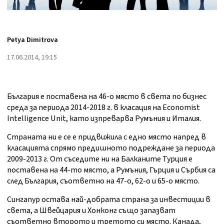
Petya Dimitrova
17.06.2014, 19:15
България е поставена на 46-о място в света по бизнес
среда за периода 2014-2018 г. в класация на Economist
Intelligence Unit, като изпреварва Румъния и Италия.
Страната ни е се е придвижила с едно място напред в
класацията спрямо предишното подреждане за периода
2009-2013 г. От съседите ни на Балканите Турция е
поставена на 44-то място, а Румъния, Гърция и Сърбия са
след България, съответно на 47-о, 62-о и 65-о място.
Сингапур остава най-добрата страна за инвестиции в
света, а Швейцария и Хонконг също запазват
съответно второто и третото си място. Канада,