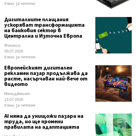
9 мин. за четене
Дигиталните плащания
ускоряват трансформацията
на банковия сектор в
Централна и Източна Европа
Финанси
09.07.2026
6 мин. за четене
Европейският дигитален
рекламен пазар продължава да
расте, насърчаван най-вече от
видеото
Мениджмънт
13.07.2026
6 мин. за четене
AI няма да унищожи пазара на
труда, но ще промени
правилата на адаптацията