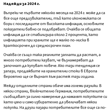
Надежди за 2024 г.
Въпреки че първите няколко месеца на 2024 г. може да са
все още предизвикателни, тъй като икономиката се
бори с последиците от високата инфлация, основните
показатели бавно се подобряват. Очаква се общата
инфлация да се стабилизира около 2 процента, като
инфлацията при храните ще е малко по-ниска в
краткосрочен до средносрочен план.
Очаква се също така реалните заплати да растат, а
много потребители казват, че възнамеряват да
започнат да купуват повече. Ако тази тенденция се
запази, продажбите на хранителни стоки в Европа
вероятно ще се върнат към растеж тази година.
Между отделните страни обаче има големи разлики. В
някои страни, включително Германия, потребителите
съобщават за силно намерение да намалят покупките си
като цяло и само избирателно да увеличават някои
покупки. На други пазари потребителите все още са по-