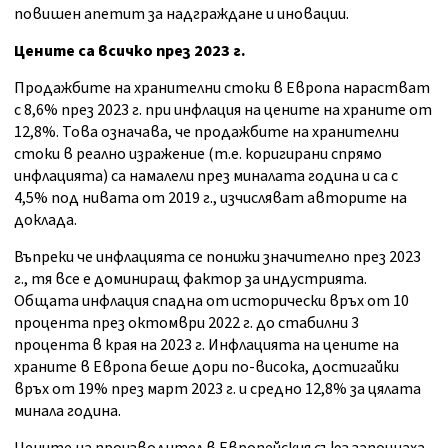
повишен апетит за надграждане и иновации.
Цените са всичко през 2023 г.
Продажбите на хранителни стоки в Европа нарастват
с 8,6% през 2023 г. при инфлация на цените на храните от
12,8%. Това означава, че продажбите на хранителни
стоки в реално изражение (т.е. коригирани спрямо
инфлацията) са намалели през миналата година и са с
4,5% под нивата от 2019 г., изчисляват авторите на
доклада.
Въпреки че инфлацията се понижи значително през 2023
г., тя все е доминиращ фактор за индустрията.
Общата инфлация спадна от исторически връх от 10
процента през октомври 2022 г. до стабилни 3
процента в края на 2023 г. Инфлацията на цените на
храните в Европа беше дори по-висока, достигайки
връх от 19% през март 2023 г. и средно 12,8% за цялата
минала година.