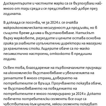
Дискаунтърите и частните марки са се възползвали най-
много от тази среда и се представят най-добре през
годината.
В доклада се посочва, че за 2024 г. се очаква
макроикономическата несигурност да продължи, но в
същото време да има и възстановяване. Натискът
върху маржовете, разходите и цените остава основна
грижа за главните изпълнителни директори на магазини
за хранителни стоки. Лидерите обаче са по-малко
песимистично настроени, отколкото в предишни
години.
Освен това, благодарение на първоначалните признаци
на икономическо възстановяване и увеличенията на
заплатите в много страни, доверието на
потребителите се връща. Проучването показва обаче,
че възстановяването на поведението на
потребителите е много поляризирано за 2024 г. Докато
повечето потребителски сегменти все още са
чувствителни към цените, някои сегменти показват