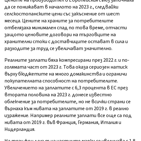
Цените на производител в Европейския съюз започнаха
да се понижават в началото на 2023 г., следвайки
селскостопанските цени със закъснение от шест
месеца. Цените на храните за потребителите
отбелязаха минимален спад по това време, отчасти
защото ценовите договори на търговците на
хранителни стоки с доставчиците остават в сила и
разходите за труд се увеличават значително.
Реалните заплати бяха компресирани през 2022 г. и по-
голямата част от 2023 г. Това оказа сериозен натиск
върху бюджетите на много домакинства и ограничи
покупателната способност на потребителите.
Увеличението на заплатите с 6,3 процента в ЕС през
втората половина на 2023 г. донесе известно
облекчение за потребителите, но не всички страни се
върнаха към нивата на заплатите от 2019 г. в реално
изражение. Например реалните заплати все още са под
нивата от 2019 г. във Франция, Германия, Италия и
Нидерландия.