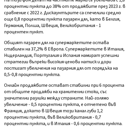
На този фон делът на частните марки се увеличава с 1,8
процентни пункта до 38% от продажбите през 2023 г. в
сравнение с 2022 г. Дискаунтърите са спечелили средно
още 0,8 процентни пункта пазарен дял, като в Белгия,
Германия, Полша, Швеция, Великобритания - 1
процентен пункт.
Общият пазарен дял на супермаркетите остава
стабилен на 37,2% в Европа. Супермаркетите в Италия,
Нидерландия, Португалия и Испания намират успешни
стратегии въпреки високия ценови натиск и дори
постигат увеличения на пазарния дял от порядъка на
0,5-0,8 процентни пункта.
Онлайн продажбите остават стабилни при 6 процента
от общите продажби на хранителни стоки, със
значителни разлики между страните. Най-голямо
увеличение - 0,5 процентни пункта, е отчетено във
Франция, докато в Швеция този канал губи 1,2
процентни пункта, във Великобритания - 0,7
процентни пункта, и в Италия - 0,6 процентни пункта.