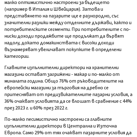
малко оптимистично настроени за бъдещето
(например в Италия и Швейцария). Затова и
представянето на пазарите ще е разнородно, със
значителни разлики между отделните държави, както и
потребителските сегменти. При потребителите с по-
ниски доходи продажбите ще продължат да вървят
надолу, докато домакинствата с високи доходи
възнамеряват увеличават покупките в определени
категории.
Главните изпълнителни директори на хранителни
магазини остават загрижени - макар и по-малко от
миналата година. Общо 76% от ръководителите на
европейски магазини за търговия на дребно се
притесняват от предизвикателните пазарни условия, а
36% очакват условията да се влошат в сравнение с 44%
през 2023 г. и 60% през 2022 г.
По-малко песимистично настроени са главните
изпълнителни директори в Централна и Източна
Европа. Само 29% от тях очакват пазарните условия да