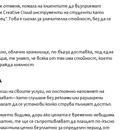
е отменя, помага на клиентите да възприемат
е Creative Cloud инструменти на студенти като
ец". Това е сигнал за значителна стойност, без да се
г, облачно хранилище, по-бърза доставка, под една
ция, те знаят, че всяка от тях има стойност, което
гражда лоялност.
д
рсии на своите услуги, но постоянно напомнят на
ават—като слушане без реклами или разширени
магат да се установи колко струва пълният достъп.
ието видима, дори ако цената е временно невидима.
платно, те ще се съпротивляват да плащат по-късно.
наистина ценно безплатно за определен период от