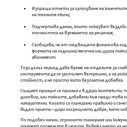
Изпраща отчети за използване на клиентит
на техните екипи;
Подчертава данни, които показват въздей
точността на вземането на решения;
Съобщава, че от следващата финансова год
формата на годишна/месечна или друга такс
абонамент.
Този дълъг период дава време на отделите за сн
инструмента да се застъпят вътрешно, а на рък
стойност, а не просто като безплатна добавка.
Същият принцип се прилага и в други контексти: 
договор, или таксите, добавени към преди това п
наказателни. Когато са планирани правилно и съч
бъдат приети—дори посрещнати добре, като инвес
По подобен начин, сезонното планиране или комун
приемат промените в цените. Въвеждането на нов