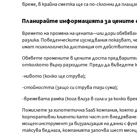
време, в крайна сметка ще са по-склонни да плащ
Планирайте информацията за цените
Времето на промяна на цената—или дори обявява
разлика. Поведенческите изследвания показват, ч
имат психологическа дистанция от действителна
Обявете промените в цените доста предварителн
отколкото върху разходите. Преди да въведете к
-нивото (колко ще струва);
-стойността (защо си струва тази сума);
-времевата рамка (кога влиза в сила и за колко врем
Помислете за хипотетична SaaS компания, която дъ
корпоративни клиенти като част от внедряването
мощен инструмент за визуализация на данни с функ
таксува веднага, компанията започва шест месе