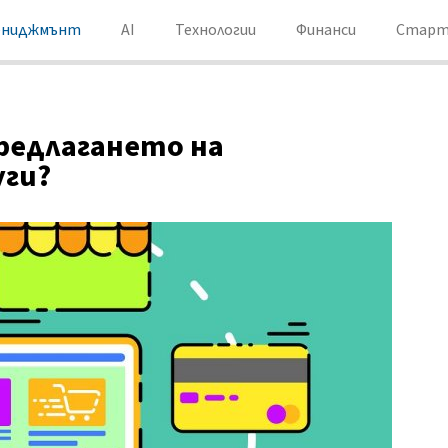
ениджмънт
AI
Технологии
Финанси
Старт
предлагането на
уги?