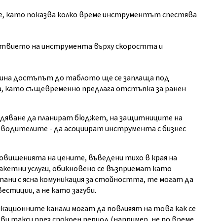
е, като показва колко време инструментът спестява
ствието на инструмента върху скоростта и
ина достъпът до таблото ще се заплаща под
а, като същевременно предлага отстъпка за ранен
абдяване да планират бюджет, на защитниците на
оводителите - да асоциират инструмента с бизнес
повишенията на цените, въведени тихо в края на
акетни услуги, обикновено се възприемат като
етани с ясна комуникация за стойността, те могат да
тиции, а не като загуби.
икационните канали могат да повлияят на това как се
и такси през спокоен период (например, не по време