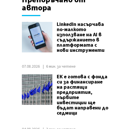
автора
LinkedIn насърчава
по-малкото
използване на AI в
съдържанието в
платформата с
нови инструменти
07.08.2026
6 мин. за четене
ЕК е готова с фонда
си за финансиране
на растящи
предприятия,
първите
инвестиции ще
бъдат направени до
седмици