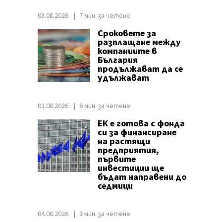
03.08.2026
7 мин. за четене
Сроковете за
разплащане между
компаниите в
България
продължават да се
удължават
03.08.2026
6 мин. за четене
ЕК е готова с фонда
си за финансиране
на растящи
предприятия,
първите
инвестиции ще
бъдат направени до
седмици
04.08.2026
3 мин. за четене