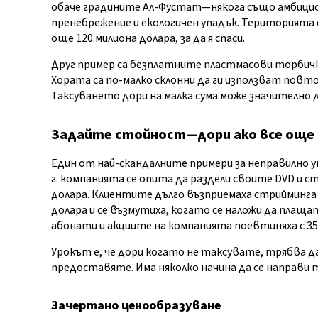
обаче градините Ал-Фустат—някога също амбициоз
пренебрежение и екологичен упадък. Територията 
още 120 милиона долара, за да я спаси.
Друг пример са безплатните пластмасови торбичк
Хората са по-малко склонни да ги използват повт
Таксуването дори на малка сума може значително 
Задайте стойност—дори ако все още
Един от най-скандалните примери за неправилно уп
г. компанията се опита да раздели своите DVD и с
долара. Клиентите дълго възприемаха стрийминга к
долара и се възмутиха, когато се наложи да плащат
абонати и акциите на компанията поевтиняха с 35
Урокът е, че дори когато не таксувате, трябва
предоставяте. Има няколко начина да се направи 
Зачертано ценообразуване