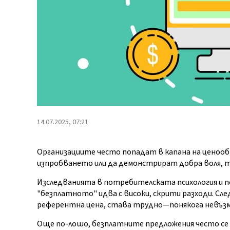
14.07.2025, 07:21
Организациите често попадат в капана на ценооб
изпробването или да демонстрират добра воля, т
Изследванията в потребителската психология и п
"безплатното" идва с високи, скрити разходи. С
референтна цена, става трудно—понякога невъзмо
Още по-лошо, безплатните предложения често се 