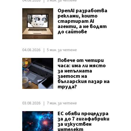
04.08.2026
3 мин. за четене
OpenAI разработва
реклами, които
стартират AI
агенти, а не водят
до сайтове
04.08.2026
5 мин. за четене
Повече от четири
часа: има ли място
за непълната
заетост на
българския пазар на
труда?
03.08.2026
7 мин. за четене
ЕС обяви процедура
за до 7 гигафабрики
за изкуствен
интелект