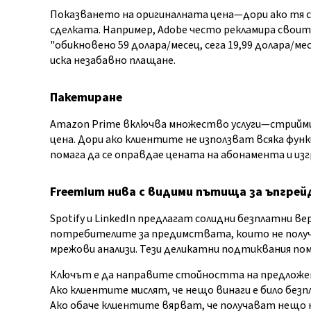
Показването на оригиналната цена—дори ако тя с
сделката. Например, Adobe често рекламира своит
"обикновено 59 долара/месец, сега 19,99 долара/мес
иска незабавно плащане.
Пакетиране
Amazon Prime включва множество услуги—стриймин
цена. Дори ако клиентите не използват всяка функ
помага да се оправдае цената на абонамента и из
Freemium нива с видими пътища за ъпгрей
Spotify и LinkedIn предлагат солидни безплатни ве
потребителите за предимствата, които не получ
мрежови анализи. Тези деликатни подтиквания по
Ключът е да направите стойността на предложен
Ако клиентите мислят, че нещо винаги е било без
Ако обаче клиентите вярват, че получават нещо 