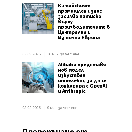
Китайският
промишлен износ
засилва натиска
върху
производителите в
Централна и
Източна Европа
03.08.2026
16 мин. за четене
Alibaba представя
нов модел
изкуствен
интелект, за да се
конкурира с OpenAI
и Anthropic
03.08.2026
9 мин. за четене
Препоръчано от