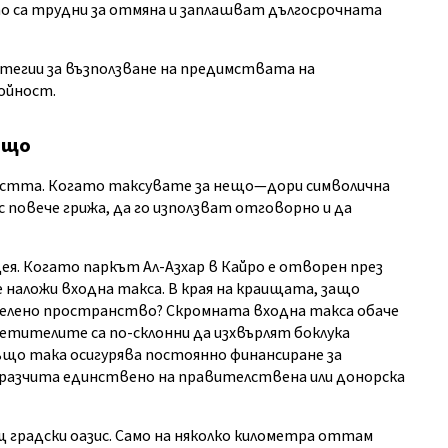
то са трудни за отмяна и заплашват дългосрочната
тегии за възползване на предимствата на
ойност.
ищо
стта. Когато таксувате за нещо—дори символична
с повече грижа, да го използват отговорно и да
я. Когато паркът Ал-Азхар в Кайро е отворен през
 наложи входна такса. В края на краищата, защо
елено пространство? Скромната входна такса обаче
етителите са по-склонни да изхвърлят боклука
що така осигурява постоянно финансиране за
а разчита единствено на правителствена или донорска
градски оазис. Само на няколко километра оттам