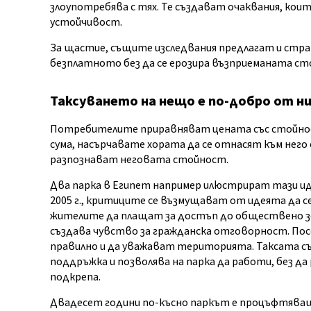
злоупотребява с тях. Те създават очаквания, кои
устойчивост.
За щастие, същите изследвания предлагат и стра
безплатното без да се ерозира възприеманата ст
Таксуването на нещо е по-добро от н
Потребителите приравняват цената със стойно
сума, насърчавате хората да се отнасят към него 
разпознават неговата стойност.
Два парка в Египет например илюстрират тази иде
2005 г., критиците се възмущават от идеята да се
жителите да плащат за достъп до обществено з
създава чувство за гражданска отговорност. Пос
правилно и да уважават територията. Таксата съ
поддръжка и позволява на парка да работи, без д
подкрепа.
Двадесет години по-късно паркът е процъфтяващ 