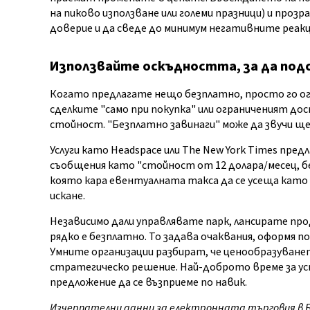
на пиково използване или големи празници) и проз
доверие и да сведе до минимум негативните реакц
Използвайте оскъдността, за да по
Когато предлагате нещо безплатно, просто го ог
сделките "само при покупка" или ограниченият до
стойност. "Безплатно завинаги" може да звучи щ
Услуги като Headspace или The New York Times пред
съобщения като "стойност от 12 долара/месец, бе
която кара евентуалната такса да се усеща като
искане.
Независимо дали управлявате парк, лансирате пр
рядко е безплатно. То задава очаквания, оформя п
Умните организации разбират, че ценообразуван
стратегическо решение. Най-доброто време за у
предложение да се възприеме по навик.
Изчерпателни данни за електронната търговия в Б