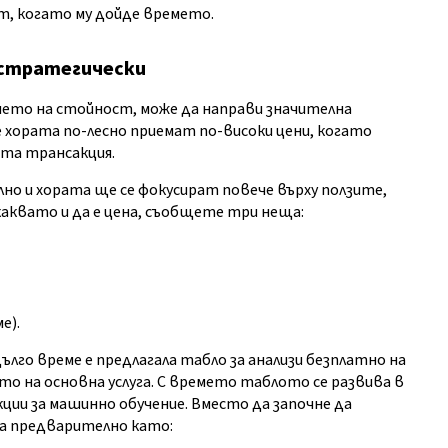
ат, когато му дойде времето.
 стратегически
нето на стойност, може да направи значителна
е хората по-лесно приемат по-високи цени, когато
та трансакция.
о и хората ще се фокусират повече върху ползите,
аквато и да е цена, съобщете три неща:
е).
лго време е предлагала табло за анализи безплатно на
 на основна услуга. С времето таблото се развива в
ции за машинно обучение. Вместо да започне да
ца предварително като: