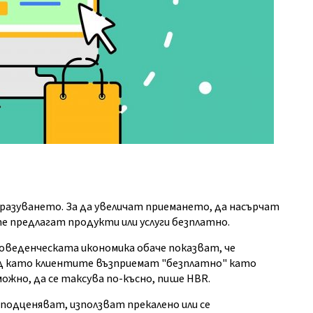
разуването. За да увеличат приемането, да насърчат
е предлагат продукти или услуги безплатно.
оведенческата икономика обаче показват, че
лед като клиентите възприемат "безплатно" като
жно, да се таксува по-късно, пише HBR.
подценяват, използват прекалено или се