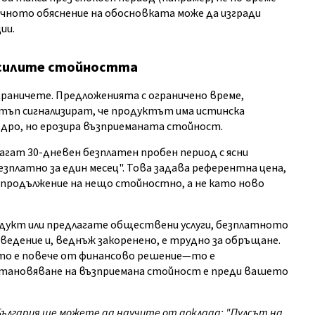
рачното обяснение на обосновката може да изгради
ии.
дсилите стойността
раничете. Предложенията с ограничено време,
стъп сигнализират, че продуктът има истинска
едро, но ерозира възприеманата стойност.
лагат 30-дневен безплатен пробен период с ясни
зплатно за един месец". Това задава референтна цена,
 продължение на нещо стойностно, а не като ново
одукт или предлагате обществени услуги, безплатното
оведение и, веднъж закоренено, е трудно за обръщане.
ето е повече от финансово решение—то е
становяване на възприемана стойност е преди вашето
ългария ще можете да научите от доклада: "Пулсът на