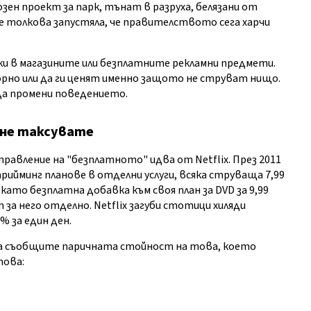
ен проект за парк, тънат в разруха, белязани от
е толкова запустяла, че правителството сега харчи
и в магазините или безплатните рекламни предмети.
орно или да ги ценят именно защото не струват нищо.
да промени поведението.
 не таксувате
равление на "безплатното" идва от Netflix. През 2011
трийминг планове в отделни услуги, всяка струваща 7,99
ато безплатна добавка към своя план за DVD за 9,99
 за него отделно. Netflix загуби стотици хиляди
% за един ден.
 да съобщите паричната стойност на това, което
това: