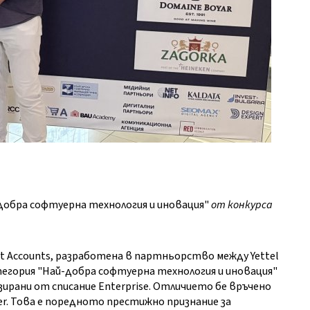
добра софтуерна технология и иновация"
от конкурса
 Accounts, разработена в партньорство между Yettel
атегория "Най-добра софтуерна технология и иновация"
зирани от списание Enterprise. Отличието бе връчено
ter. Това е поредното престижно признание за