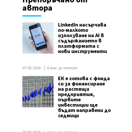
автора
LinkedIn насърчава
по-малкото
използване на AI в
съдържанието в
платформата с
нови инструменти
07.08.2026
6 мин. за четене
ЕК е готова с фонда
си за финансиране
на растящи
предприятия,
първите
инвестиции ще
бъдат направени до
седмици