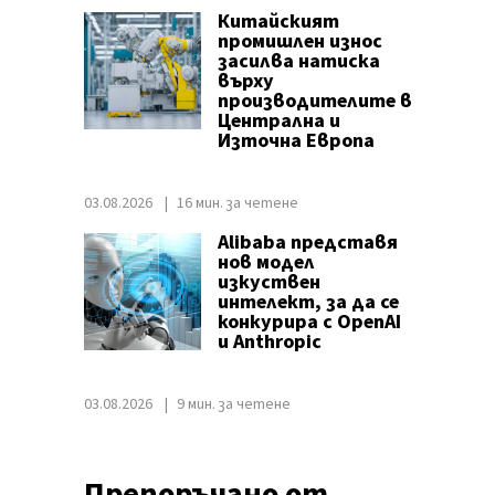
Китайският
промишлен износ
засилва натиска
върху
производителите в
Централна и
Източна Европа
03.08.2026
16 мин. за четене
Alibaba представя
нов модел
изкуствен
интелект, за да се
конкурира с OpenAI
и Anthropic
03.08.2026
9 мин. за четене
Препоръчано от