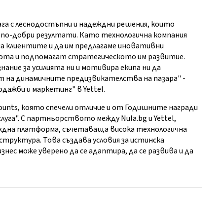
ага с леснодостъпни и надеждни решения, които
 по-добри резултати. Като технологична компания
на клиентите и да им предлагаме иновативни
ота и подпомагат стратегическото им развитие.
знание за усилията ни и мотивира екипа ни да
 на динамичните предизвикателства на пазара" -
дажби и маркетинг" в Yettel.
counts, която спечели отличие и от Годишните награди
луга". С партньорството между Nula.bg и Yettel,
ждна платформа, съчетаваща висока технологична
труктура. Това създава условия за истинска
нес може уверено да се адаптира, да се развива и да