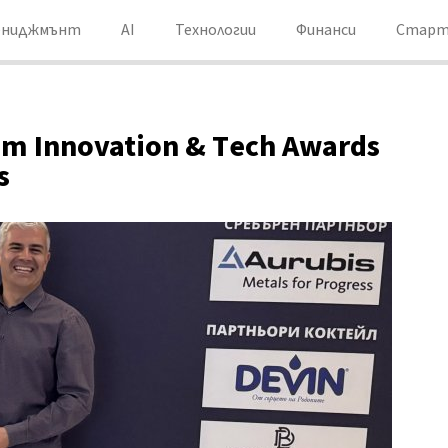
ениджмънт
AI
Технологии
Финанси
Старт
 от Innovation & Тech Аwards
s