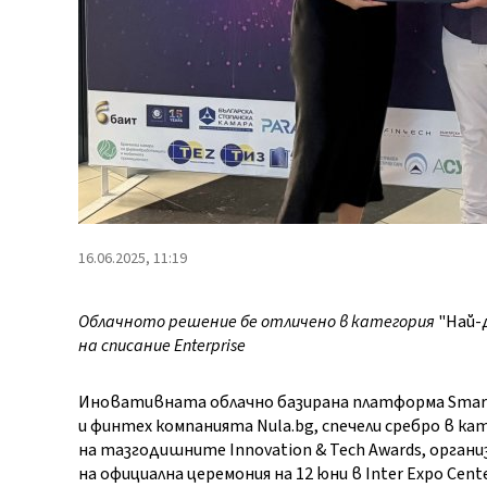
16.06.2025, 11:19
Облачното решение бе отличено в категория
"Най-
на списание Enterprise
Иновативната облачно базирана платформа Smart
и финтех компанията Nula.bg, спечели сребро в к
на тазгодишните Innovation & Tech Awards, органи
на официална церемония на 12 юни в Inter Expo Cen