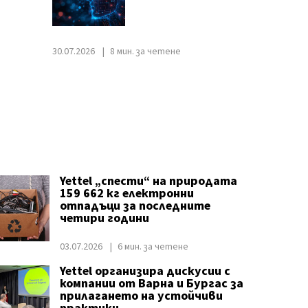
30.07.2026
8 мин. за четене
Yettel „спести“ на природата
159 662 кг електронни
отпадъци за последните
четири години
03.07.2026
6 мин. за четене
Yettel организира дискусии с
компании от Варна и Бургас за
прилагането на устойчиви