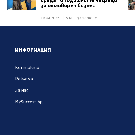
среда“ в Годишните награди
за отговорен бизнес
16.04.2026
5 мин. за четене
ИНФОРМАЦИЯ
Контакти
Реклама
За нас
MySuccess.bg