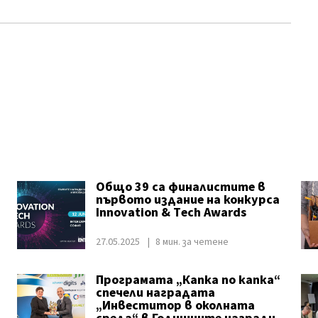
Общо 39 са финалистите в
първото издание на конкурса
Innovation & Тech Аwards
27.05.2025
8 мин. за четене
Програмата „Капка по капка“
спечели наградата
„Инвеститор в околната