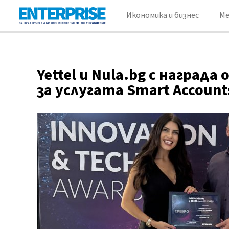
Икономика и бизнес
М
Yettel и Nula.bg с награда
за услугата Smart Account