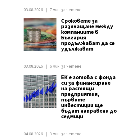
03.08.2026
7 мин. за четене
Сроковете за
разплащане между
компаниите в
България
продължават да се
удължават
03.08.2026
6 мин. за четене
ЕК е готова с фонда
си за финансиране
на растящи
предприятия,
първите
инвестиции ще
бъдат направени до
седмици
04.08.2026
3 мин. за четене