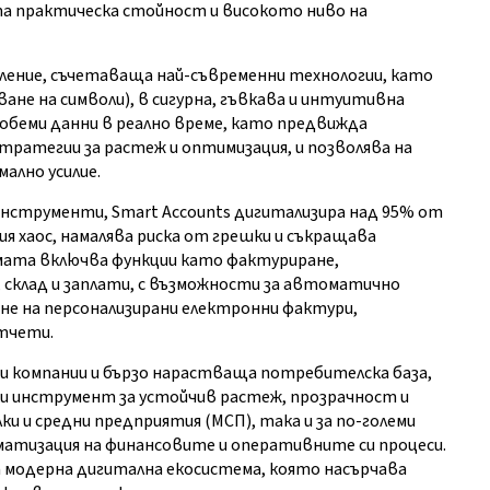
а практическа стойност и високото ниво на
равление, съчетаваща най-съвременни технологии, като
ане на символи), в сигурна, гъвкава и интуитивна
обеми данни в реално време, като предвижда
тратегии за растеж и оптимизация, и позволява на
ално усилие.
инструменти, Smart Accounts дигитализира над 95% от
 хаос, намалява риска от грешки и съкращава
мата включва функции като фактуриране,
 склад и заплати, с възможности за автоматично
ане на персонализирани електронни фактури,
отчети.
и компании и бързо нарастваща потребителска база,
и инструмент за устойчив растеж, прозрачност и
и и средни предприятия (МСП), така и за по-големи
атизация на финансовите и оперативните си процеси.
 модерна дигитална екосистема, която насърчава