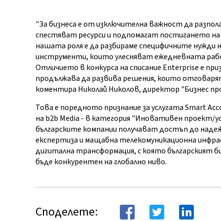
"За бизнеса е от изключителна важност да разпол
спестяват ресурси и подпомагат постигането на
нашата роля е да разбираме специфичните нужди 
инструменти, които улесняват ежедневната раб
Отличието в конкурса на списание Enterprise е при
продължава да развива решения, които отговарят
коментира Николай Николов, директор "Бизнес про
Това е поредното признание за услугата Smart Ac
на b2b Мedia - в категория "Иновативен проект/ус
българските компании получават достъп до наде
експертиза и мащабна телекомуникационна инфрас
дигитална трансформация, с която българският биз
бъде конкурентен на глобално ниво.
Споделете: