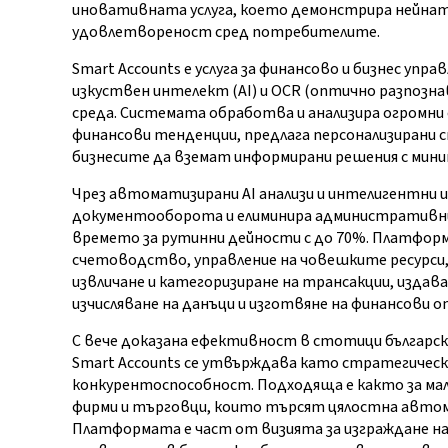
иновативната услуга, което демонстрира нейнат
удовлетвореност сред потребителите.
Smart Accounts е услуга за финансово и бизнес уп
изкуствен интелект (AI) и OCR (оптично разпознав
среда. Системата обработва и анализира огромни 
финансови тенденции, предлага персонализирани с
бизнесите да вземат информирани решения с миним
Чрез автоматизирани AI анализи и интелигентни 
документооборота и елиминира административния
времето за рутинни дейности с до 70%. Платфор
счетоводство, управление на човешките ресурси,
извличане и категоризиране на трансакции, издав
изчисляване на данъци и изготвяне на финансови 
С вече доказана ефективност в стотици българск
Smart Accounts се утвърждава като стратегическ
конкурентоспособност. Подходяща е както за малк
фирми и търговци, които търсят цялостна автом
Платформата е част от визията за изграждане на