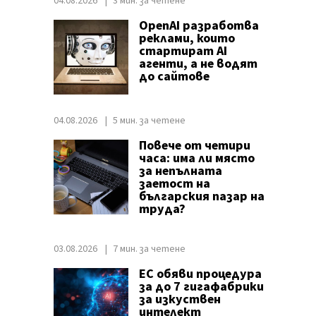
04.08.2026
3 мин. за четене
OpenAI разработва
реклами, които
стартират AI
агенти, а не водят
до сайтове
04.08.2026
5 мин. за четене
Повече от четири
часа: има ли място
за непълната
заетост на
българския пазар на
труда?
03.08.2026
7 мин. за четене
ЕС обяви процедура
за до 7 гигафабрики
за изкуствен
интелект