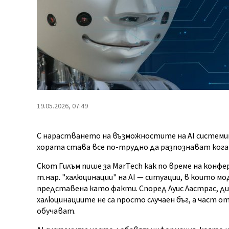
19.05.2026, 07:49
С нарастването на възможностите на AI системит
хората става все по-трудно да разпознават кога
Скот Гилъм пише за MarTech как по време на конфе
т.нар. "халюцинации" на AI — ситуации, в които м
представена като факти. Според Луис Ластрас, ди
халюцинациите не са просто случаен бъг, а част о
обучават.