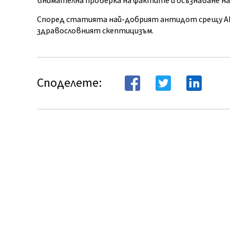
внимателна проверка на фактите и осъзнаване н
Според статията най-добрият антидот срещу AI
здравословният скептицизъм.
Споделете: