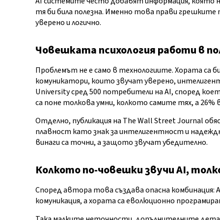
AI системите често добавят информация, която н
тя би била полезна. Именно това прави грешките 
уверено и логично.
Човешката психология работи в пол
Проблемът не е само в технологиите. Хората са б
комуникатори, които звучат уверено, интелигентн
University сред 500 потребители на AI, според ко
са поне толкова умни, колкото самите тях, а 26% в
Отделно, публикация на The Wall Street Journal о
плавност като знак за интелигентност и надеждн
винаги са точни, а защото звучат убедително.
Колкото по-човешки звучи AI, толк
Според автора това създава опасна комбинация: 
комуникация, а хората са еволюционно програмиран
Така малките неточности, допълнителните детайл