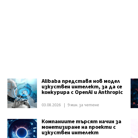
Alibaba представя нов модел
изкуствен интелект, за да се
конкурира с OpenAI и Anthropic
03.08.2026
9 мин. за четене
Компаниите търсят начин за
монетизиране на проекти с
изкуствен интелект