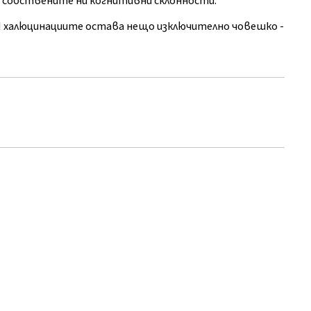
а собствените ни когнитивни склонности.
 халюцинациите остава нещо изключително човешко -