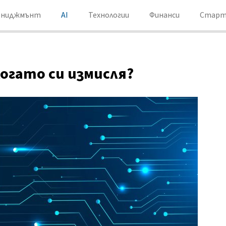
ениджмънт
AI
Технологии
Финанси
Старт
когато си измисля?