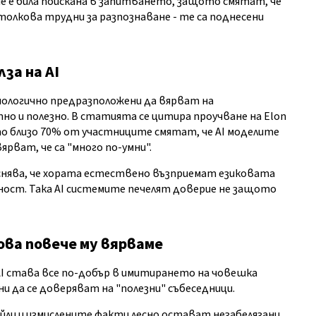
е е била поискана в запитването, защото смятат, че
толкова трудни за разпознаване - те са поднесени
за на AI
иологично предразположени да вярват на
о и полезно. В статията се цитира проучване на Elon
ето близо 70% от участниците смятат, че AI моделите
ярват, че са "много по-умни".
бяснява, че хората естествено възприемат езиковата
ост. Така AI системите печелят доверие не защото
ова повече му вярваме
AI става все по-добър в имитирането на човешка
и да се доверяват на "полезни" събеседници.
и и измислените факти лесно остават незабелязани.