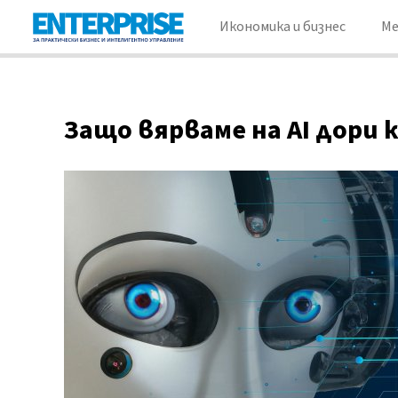
Икономика и бизнес
М
Защо вярваме на AI дори 