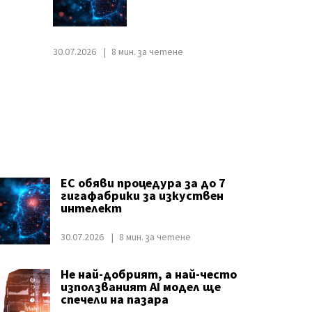
30.07.2026
8 мин. за четене
ЕС обяви процедура за до 7
гигафабрики за изкуствен
интелект
30.07.2026
8 мин. за четене
Не най-добрият, а най-често
използваният AI модел ще
спечели на пазара