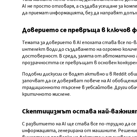
AI не просто отговаря, а създава усещане за ко
да приемат информацията, без да направят допъ
Доверието се превръща в ключов ф
Темата за доверието в AI епохата става все по-
интелект води до създаването на огромно количе
достоверност. В среда, залята от автоматично г
прозрачността се превръщат в основен конкуре
Подобни дискусии се водят активно и в Reddit 
започват да се доверяват повече на AI обобщеният
традиционното търсене в уебсайтове. Други об
критичното мислене.
Скептицизмът остава най-важни
С развитието на AI ще става все по-трудно да с
информацията, генерирана от машините. Решениет