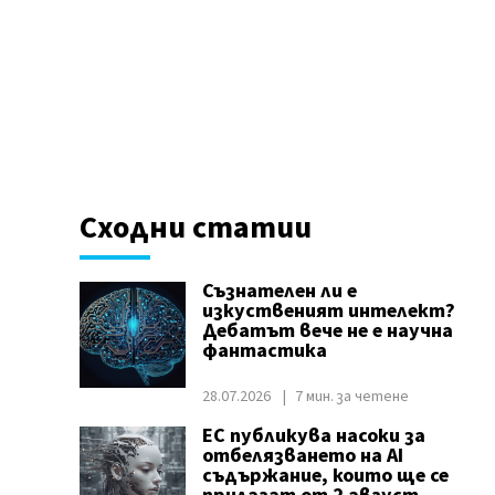
Сходни статии
Съзнателен ли е
изкуственият интелект?
Дебатът вече не е научна
фантастика
28.07.2026
7 мин. за четене
ЕС публикува насоки за
отбелязването на AI
съдържание, които ще се