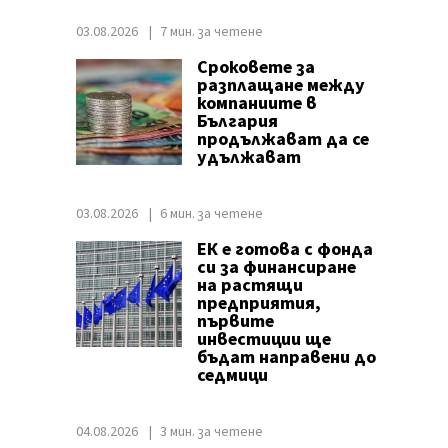
03.08.2026
7 мин. за четене
Сроковете за
разплащане между
компаниите в
България
продължават да се
удължават
03.08.2026
6 мин. за четене
ЕК е готова с фонда
си за финансиране
на растящи
предприятия,
първите
инвестиции ще
бъдат направени до
седмици
04.08.2026
3 мин. за четене