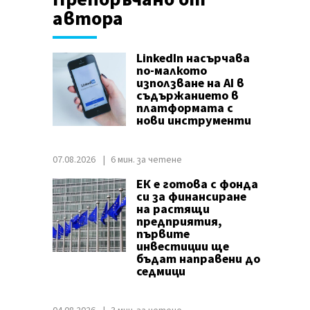
автора
LinkedIn насърчава
по-малкото
използване на AI в
съдържанието в
платформата с
нови инструменти
07.08.2026
6 мин. за четене
ЕК е готова с фонда
си за финансиране
на растящи
предприятия,
първите
инвестиции ще
бъдат направени до
седмици