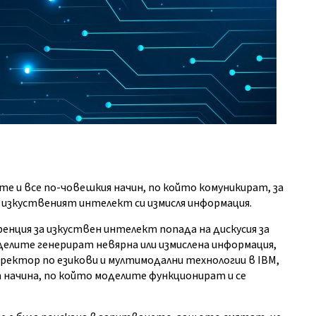
е и все по-човешкия начин, по който комуникират, за
 изкуственият интелект си измисля информация.
ренция за изкуствен интелект попада на дискусия за
оделите генерират невярна или измислена информация,
ректор по езикови и мултимодални технологии в IBM,
т начина, по който моделите функционират и се