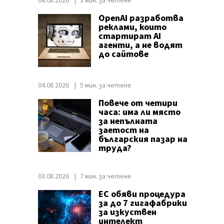
04.08.2026
3 мин. за четене
OpenAI разработва
реклами, които
стартират AI
агенти, а не водят
до сайтове
04.08.2026
5 мин. за четене
Повече от четири
часа: има ли място
за непълната
заетост на
българския пазар на
труда?
03.08.2026
7 мин. за четене
ЕС обяви процедура
за до 7 гигафабрики
за изкуствен
интелект