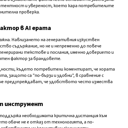
мпетентност и увереност, което кара потребителите
лнителна проверка.
актор в AI ерата
важна. Навлизането на генеративния изкуствен
ство съдържание, но не и непременно до повече
енерирани текстове и послания, именно доверието и
нтен фактор за брандовете.
общности, където потребители коментират, че хората
а, защото са "по-бързи и удобни", в сравнение с
аче предупреждават, че удобството често измества
ят инструмент
е поддържа необходимата критична дистанция към
о обаче не е отказ от технологията, а по-