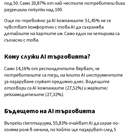
под 50. Само 20,87% от най-честите потребители биха
разрешили покупки над 100.
Още по-тревожно за AI компаниите: 51,45% не се
чувстват комфортно с това AI да съхранява
детайлите на картите им. Само един на четирима са
съгласни с това.
Кому служи AI търговията?
Само 14,16% от респондентите вярват, че
потребителите са тези, на които AI инструментите
за пазаруване служат предимно днес. Водещите
отговори са AI компаниите (27,52%) и марките/
рекламодателите (27,32%).
Бъдещето на AI търговията
Въпреки скептицизма, 55,83% очакват AI да играе по-
голяма роля в начина, по който ще пазаруват след 5