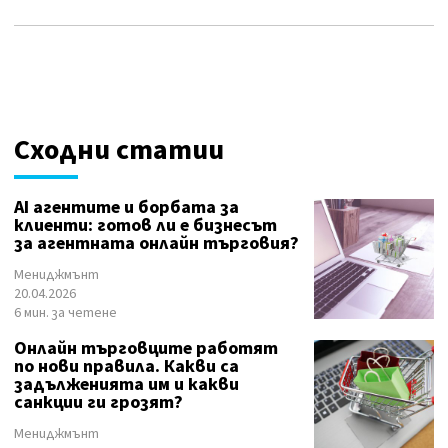
Сходни статии
AI агентите и борбата за
клиенти: готов ли е бизнесът
за агентната онлайн търговия?
Мениджмънт
20.04.2026
6 мин. за четене
Онлайн търговците работят
по нови правила. Какви са
задълженията им и какви
санкции ги грозят?
Мениджмънт