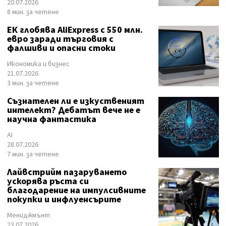
20.07.2026
8 мин. за четене
ЕК глобява AliExpress с 550 млн.
евро заради търговия с
фалшиви и опасни стоки
Икономика и бизнес
21.07.2026
3 мин. за четене
Съзнателен ли е изкуственият
интелект? Дебатът вече не е
научна фантастика
AI
28.07.2026
7 мин. за четене
Лайвстрийм пазаруването
ускорява ръста си
благодарение на импулсивните
покупки и инфлуенсърите
Мениджмънт
23.07.2026