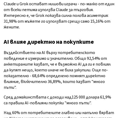
Claude и Grok остават нишови играчи - по-малко от един
от всеки петима използва Claude за търговия.
Интересно е, че Grok показва силна полова асиметрия:
31,98% от мъжете го използват срещу само 15,16% от
жените.
AI влияе директно на покупките
Въздействието на AI върху потребителското
поведение е измеримо и значително. Общо 92,54% от
анкетираните казват, че е възможно AI да ги е повлиял
да купят нещо, което иначе не биха закупили. Още по-
показателно - 68,64% определено помнят директно
влияние, включително 36,89%, които казват "много
пъти".
Сред домакинствата с доходи над125 000 долара 61,9%
са правили AI-повлияни покупки "много пъти".
Над 60% от потребителите главно или напълно вярват