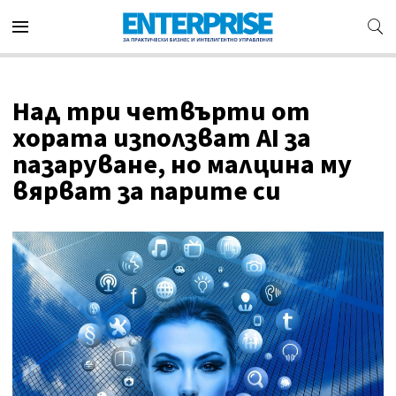
Над три четвърти от
хората използват AI за
пазаруване, но малцина му
вярват за парите си