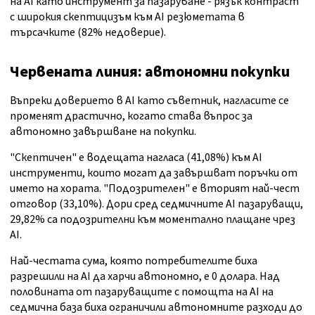
на AI като инструмент за пазаруване - рязък контраст
с широкия скептицизъм към AI резюметата в
търсачките (82% недоверие).
Червената линия: автономни покупки
Въпреки доверието в AI като съветник, нагласите се
променят драстично, когато става въпрос за
автономно завършване на покупки.
"Скептичен" е водещата нагласа (41,08%) към AI
инструменти, които могат да завършват поръчки от
името на хората. "Подозрителен" е вторият най-чест
отговор (33,10%). Дори сред седмичните AI пазаруващи,
29,82% са подозрителни към моментално плащане чрез
AI.
Най-честата сума, която потребителите биха
разрешили на AI да харчи автономно, е 0 долара. Над
половината от пазаруващите с помощта на AI на
седмична база биха ограничили автономните разходи до