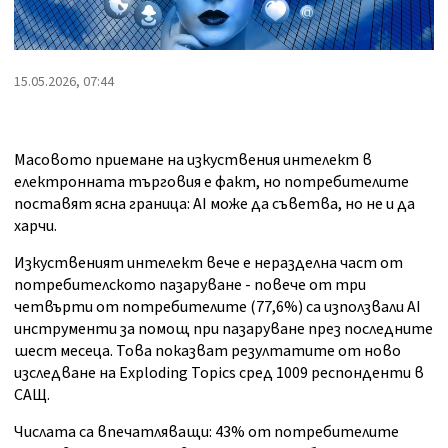
15.05.2026, 07:44
Масовото приемане на изкуствения интелект в
електронната търговия е факт, но потребителите
поставят ясна граница: AI може да съветва, но не и да
харчи.
Изкуственият интелект вече е неразделна част от
потребителското пазаруване - повече от три
четвърти от потребителите (77,6%) са използвали AI
инструменти за помощ при пазаруване през последните
шест месеца. Това показват резултатите от ново
изследване на Exploding Topics сред 1009 респонденти в
САЩ.
Числата са впечатляващи: 43% от потребителите