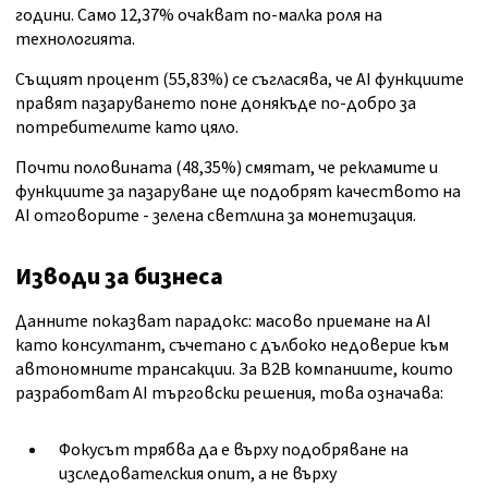
години. Само 12,37% очакват по-малка роля на
технологията.
Същият процент (55,83%) се съгласява, че AI функциите
правят пазаруването поне донякъде по-добро за
потребителите като цяло.
Почти половината (48,35%) смятат, че рекламите и
функциите за пазаруване ще подобрят качеството на
AI отговорите - зелена светлина за монетизация.
Изводи за бизнеса
Данните показват парадокс: масово приемане на AI
като консултант, съчетано с дълбоко недоверие към
автономните трансакции. За B2B компаниите, които
разработват AI търговски решения, това означава:
Фокусът трябва да е върху подобряване на
изследователския опит, а не върху