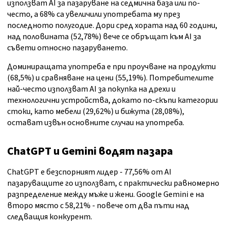
използват AI за пазаруване на седмична база или по-
често, а 68% са увеличили употребата му през
последното полугодие. Дори сред хората над 60 години,
над половината (52,78%) вече се обръщат към AI за
съвети относно пазаруването.
Доминиращата употреба е при проучване на продукти
(68,5%) и сравняване на цени (55,19%). Потребителите
най-често използват AI за покупка на дрехи и
технологични устройства, докато по-скъпи категории
стоки, като мебели (29,62%) и бижута (28,08%),
остават извън основните случаи на употреба.
ChatGPT и Gemini водят пазара
ChatGPT е безспорният лидер - 77,56% от AI
пазаруващите го използват, с практически равномерно
разпределение между мъже и жени. Google Gemini е на
второ място с 58,21% - повече от два пъти над
следващия конкурент.