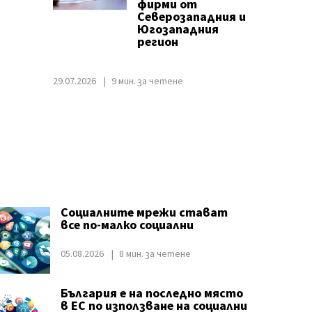
фирми от
Северозападния и
Югозападния
регион
29.07.2026
9 мин. за четене
Социалните мрежи стават
все по-малко социални
05.08.2026
8 мин. за четене
България е на последно място
в ЕС по използване на социални