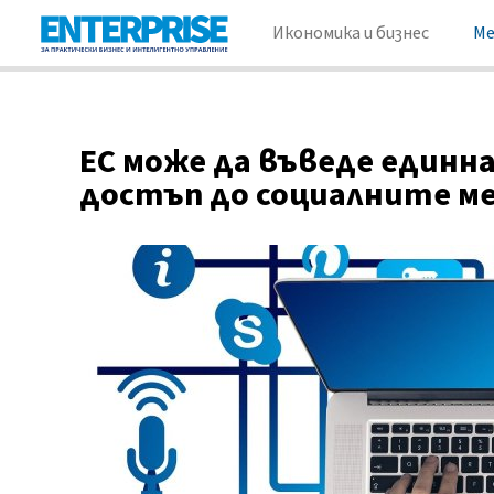
Икономика и бизнес
М
ЕС може да въведе единна
достъп до социалните м