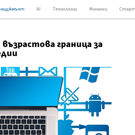
ениджмънт
AI
Технологии
Финанси
Старт
 възрастова граница за
едии