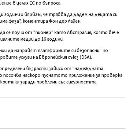
ение в целия ЕС по въпроса.
одини и вярвам, че трябва да дадем на децата си
има фаза", коментира Фон дер Лайен.
а се поучи от "пионер" като Австралия, която вече
иалните медии до 16 години.
ии да направят платформите си безопасни "по
фровите услуги на Европейския съюз (DSA).
 определени възрасти зависи от "надеждната
то посочва наскоро пуснатото приложение за проверка
 критики заради проблеми със сигурността.