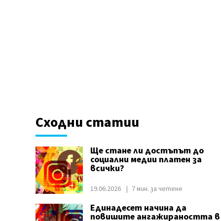
Сходни статии
Ще стане ли достъпът до
социални медии платен за
всички?
19.06.2026
7 мин. за четене
Единадесет начина да
повишите ангажираността в