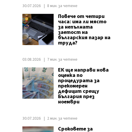
30.07.2026
8 мин. за четене
Повече от четири
часа: има ли място
за непълната
заетост на
българския пазар на
труда?
03.08.2026
7 мин. за четене
ЕК ще направи нова
оценка по
процедурата за
прекомерен
дефицит срещу
България през
ноември
30.07.2026
2 мин. за четене
Сроковете за