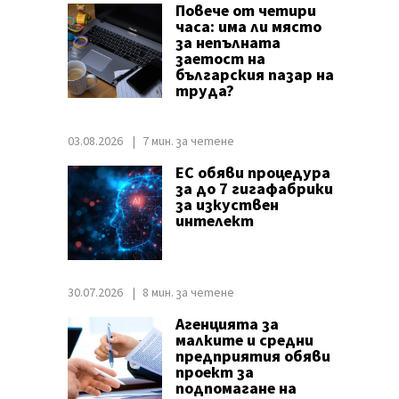
Повече от четири
часа: има ли място
за непълната
заетост на
българския пазар на
труда?
03.08.2026
7 мин. за четене
ЕС обяви процедура
за до 7 гигафабрики
за изкуствен
интелект
30.07.2026
8 мин. за четене
Агенцията за
малките и средни
предприятия обяви
проект за
подпомагане на