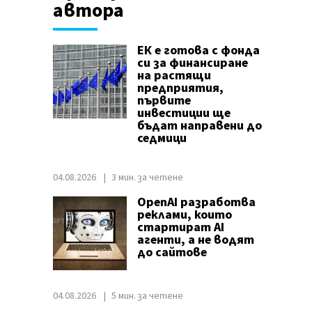
автора
ЕК е готова с фонда
си за финансиране
на растящи
предприятия,
първите
инвестиции ще
бъдат направени до
седмици
04.08.2026
3 мин. за четене
OpenAI разработва
реклами, които
стартират AI
агенти, а не водят
до сайтове
04.08.2026
5 мин. за четене