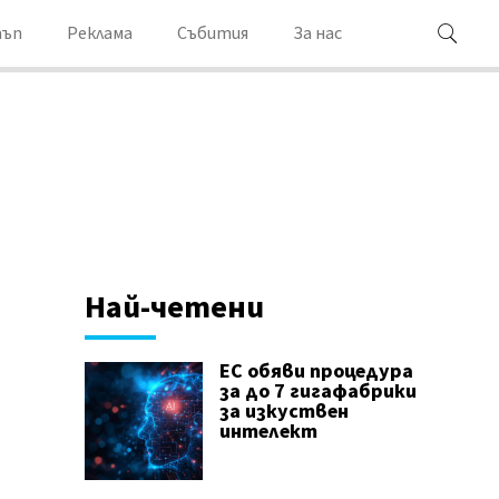
ъп
Реклама
Събития
За нас
Най-четени
ЕС обяви процедура
за до 7 гигафабрики
за изкуствен
интелект