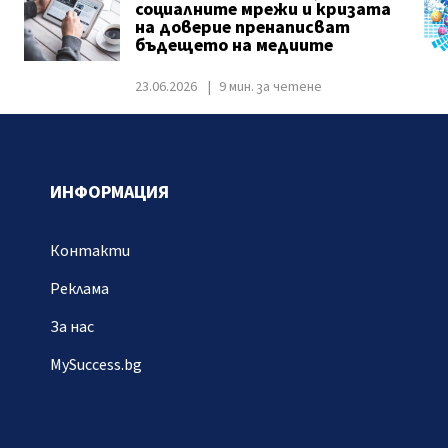
социалните мрежи и кризата
на доверие пренаписват
бъдещето на медиите
23.06.2026
9 мин. за четене
ИНФОРМАЦИЯ
Контакти
Реклама
За нас
MySuccess.bg