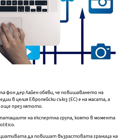
ла фон дер Лайен обяви, че повишаването на
ии в целия Европейски съюз (ЕС) е на масата, а
 още през лятото.
онстатациите на експертна група, която в момента
litico.
нициативата да повишат възрастовата граница на