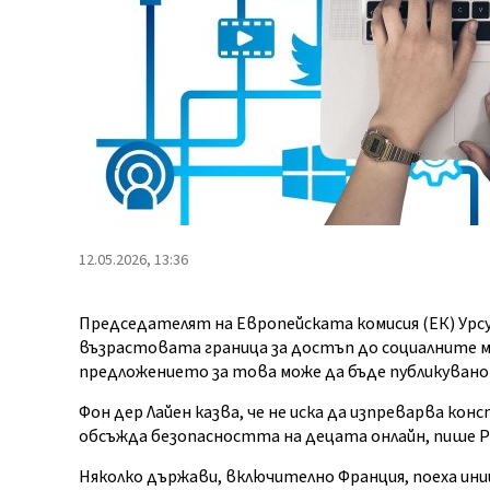
12.05.2026, 13:36
Председателят на Европейската комисия (ЕК) Урсу
възрастовата граница за достъп до социалните мед
предложението за това може да бъде публикувано
Фон дер Лайен казва, че не иска да изпреварва к
обсъжда безопасността на децата онлайн, пише Po
Няколко държави, включително Франция, поеха и