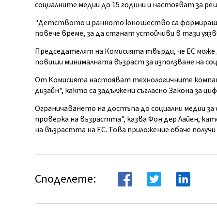
социалните медии до 15 години и настояват за реш
"Детството и ранното юношество са формиращи г
повече време, за да станат устойчиви в тази уязв
Председателят на Комисията твърди, че ЕС може д
повиши минималната възраст за използване на соц
От Комисията настояват технологичните компан
дизайн", както са задължени съгласно Закона за ци
Ограничаването на достъпа до социални медии за
проверка на възрастта", казва Фон дер Лайен, ка
на възрастта на ЕС. Това приложение обаче получи
Споделете: