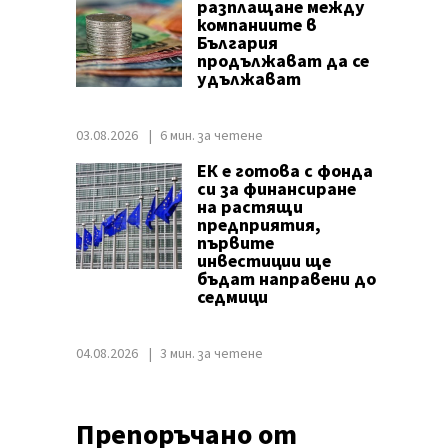
разплащане между
компаниите в
България
продължават да се
удължават
03.08.2026
6 мин. за четене
ЕК е готова с фонда
си за финансиране
на растящи
предприятия,
първите
инвестиции ще
бъдат направени до
седмици
04.08.2026
3 мин. за четене
Препоръчано от