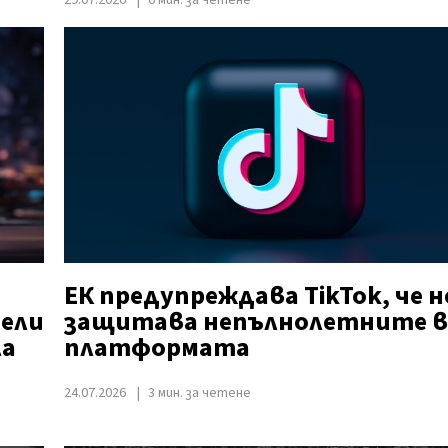
29.07.2026
6 мин. за четене
ЕК предупреждава TikTok, че н
ели
защитава непълнолетните в
ла
платформата
24.07.2026
3 мин. за четене