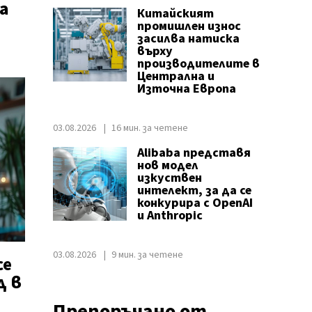
а
Китайският
промишлен износ
засилва натиска
върху
производителите в
Централна и
Източна Европа
03.08.2026
16 мин. за четене
Alibaba представя
нов модел
изкуствен
интелект, за да се
конкурира с OpenAI
и Anthropic
03.08.2026
9 мин. за четене
се
д в
Препоръчано от