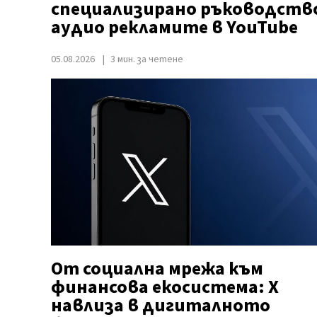
специализирано ръководство
аудио рекламите в YouTube
05.08.2026
3 мин. за четене
От социална мрежа към
финансова екосистема: X
навлиза в дигиталното