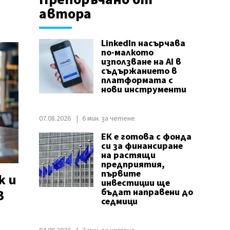
автора
LinkedIn насърчава
по-малкото
използване на AI в
съдържанието в
платформата с
нови инструменти
07.08.2026
6 мин. за четене
ЕК е готова с фонда
си за финансиране
на растящи
предприятия,
първите
k и
инвестиции ще
з
бъдат направени до
седмици