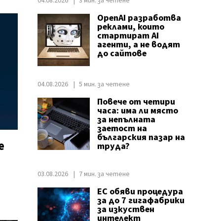
04.08.2026
3 мин. за четене
OpenAI разработва
реклами, които
стартират AI
агенти, а не водят
до сайтове
04.08.2026
5 мин. за четене
Повече от четири
часа: има ли място
за непълната
заетост на
българския пазар на
е
труда?
03.08.2026
7 мин. за четене
ЕС обяви процедура
за до 7 гигафабрики
за изкуствен
интелект