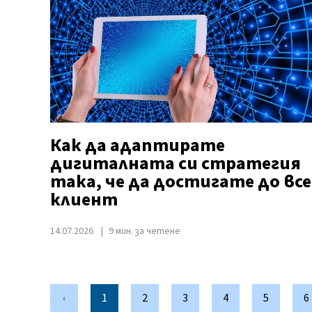
Как да адаптирате
дигиталната си стратегия
така, че да достигате до вс
клиент
14.07.2026
9 мин. за четене
‹
1
2
3
4
5
6