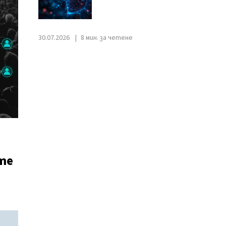
30.07.2026
8 мин. за четене
те