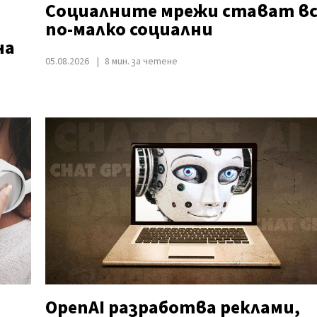
Социалните мрежи стават вс
по-малко социални
на
05.08.2026
8 мин. за четене
OpenAI разработва реклами,