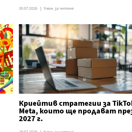
30.07.2026
9 мин. за четене
Криейтив стратегии за TikTo
Meta, които ще продават пре
2027 г.