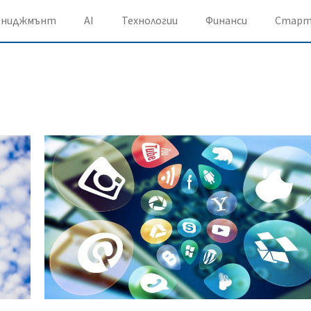
ениджмънт
AI
Технологии
Финанси
Старт