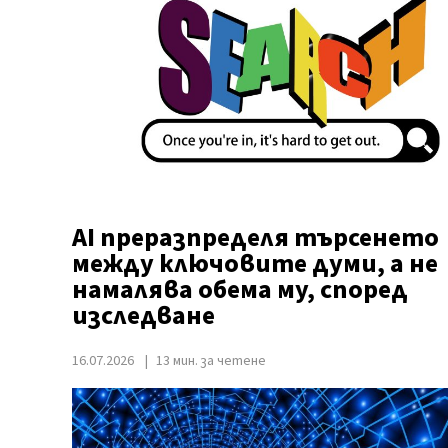
AI преразпределя търсенето
между ключовите думи, а не
намалява обема му, според
изследване
16.07.2026
13 мин. за четене