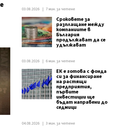
е
03.08.2026
7 мин. за четене
Сроковете за
разплащане между
компаниите в
България
продължават да се
удължават
03.08.2026
6 мин. за четене
ЕК е готова с фонда
си за финансиране
на растящи
предприятия,
първите
инвестиции ще
бъдат направени до
седмици
04.08.2026
3 мин. за четене