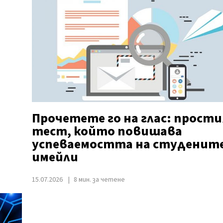
Прочетете го на глас: прост
тест, който повишава
успеваемостта на студенит
имейли
15.07.2026
8 мин. за четене