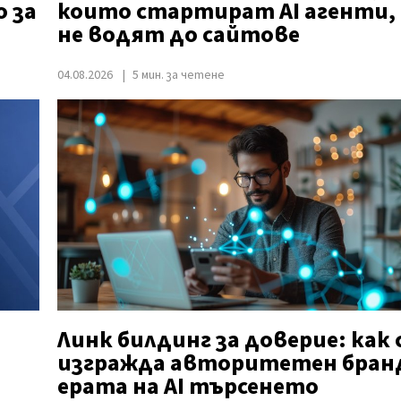
 за
които стартират AI агенти, 
не водят до сайтове
04.08.2026
5 мин. за четене
Линк билдинг за доверие: как 
изгражда авторитетен бран
ерата на AI търсенето