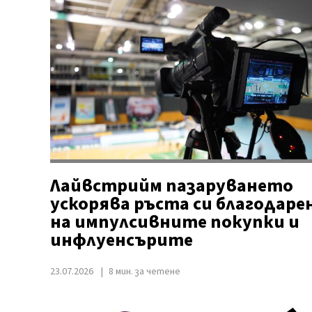
Лайвстрийм пазаруването
ускорява ръста си благодаре
на импулсивните покупки и
инфлуенсърите
23.07.2026
8 мин. за четене