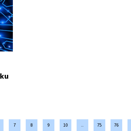
еки
7
8
9
10
...
75
76