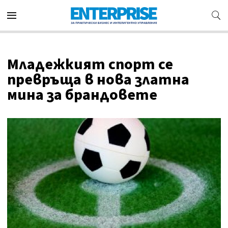
Младежкият спорт се
превръща в нова златна
мина за брандовете