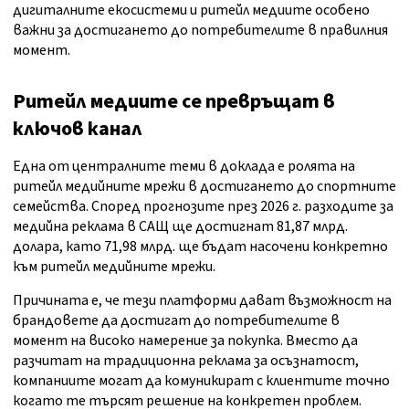
дигиталните екосистеми и ритейл медиите особено
важни за достигането до потребителите в правилния
момент.
Ритейл медиите се превръщат в
ключов канал
Една от централните теми в доклада е ролята на
ритейл медийните мрежи в достигането до спортните
семейства. Според прогнозите през 2026 г. разходите за
медийна реклама в САЩ ще достигнат 81,87 млрд.
долара, като 71,98 млрд. ще бъдат насочени конкретно
към ритейл медийните мрежи.
Причината е, че тези платформи дават възможност на
брандовете да достигат до потребителите в
момент на високо намерение за покупка. Вместо да
разчитат на традиционна реклама за осъзнатост,
компаниите могат да комуникират с клиентите точно
когато те търсят решение на конкретен проблем.