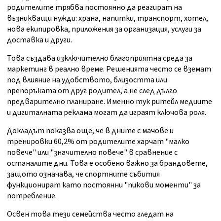
родителите трябва постоянно да реагират на
възникващи нужди: храна, напитки, транспорт, хотел,
нова екипировка, приложения за организация, услуги за
доставка и други.
Това създава изключително благоприятна среда за
маркетинг в реално време. Решенията често се вземат
под влияние на удобството, близостта или
препоръката от друг родител, а не след дълго
предварително планиране. Именно тук ритейл медиите
и дигиталната реклама могат да играят ключова роля.
Докладът показва още, че в дните с мачове и
тренировки 60,2% от родителите харчат "малко
повече" или "значително повече" в сравнение с
останалите дни. Това е особено важно за брандовете,
защото означава, че спортните събития
функционират като постоянни "пикови моменти" за
потребление.
Освен това тези семейства често гледат на