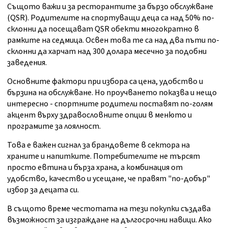
Същото важи и за ресторантите за бързо обслужване
(QSR). Родителите на спортуващи деца са над 50% по-
склонни да посещават QSR обекти многократно в
рамките на седмица. Освен това те са над два пъти по-
склонни да харчат над 300 долара месечно за подобни
заведения.
Основните фактори при избора са цена, удобство и
бързина на обслужване. Но проучването показва и нещо
интересно - спортните родители поставят по-голям
акцент върху здравословните опции в менюто и
програмите за лоялност.
Това е важен сигнал за брандовете в сектора на
храните и напитките. Потребителите не търсят
просто евтина и бърза храна, а комбинация от
удобство, качество и усещане, че правят "по-добър"
избор за децата си.
В същото време честотата на тези покупки създава
възможност за изграждане на дългосрочни навици. Ако