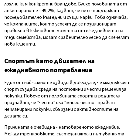
лоялни към конкретни брандове. Близо половината от
анкетираните - 49,2%, казват, че не се придържат
последователно към едни и същи марки. Това означава,
че компаниите, които успеят да се позиционират
правилно в ключовите моменти от ежедневието на
тези семейства, могат сравнително лесно да спечелят
нови клиенти.
Спортът като двигател на
ежедневното потребление
Един от най-силните изводи в доклада е, че младежкият
спорт създава среда на постоянни и чести решения за
покупки. Повече от половината спортни родители
признават, че "често" или "много често" правят
непланирани покупки, свързани с активностите на
децата си.
Причината е очевидна - натовареното ежедневие.
Между тренировките, състезанията и пътуванията