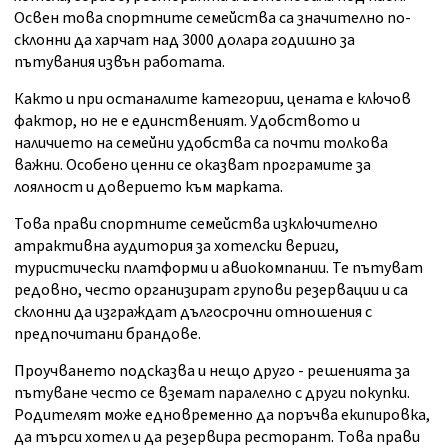
Освен това спортните семейства са значително по-
склонни да харчат над 3000 долара годишно за
пътувания извън работата.
Както и при останалите категории, цената е ключов
фактор, но не е единственият. Удобството и
наличието на семейни удобства са почти толкова
важни. Особено ценни се оказват програмите за
лоялност и доверието към марката.
Това прави спортните семейства изключително
атрактивна аудитория за хотелски вериги,
туристически платформи и авиокомпании. Те пътуват
редовно, често организират групови резервации и са
склонни да изграждат дългосрочни отношения с
предпочитани брандове.
Проучването подсказва и нещо друго - решенията за
пътуване често се вземат паралелно с други покупки.
Родителят може едновременно да поръчва екипировка,
да търси хотел и да резервира ресторант. Това прави