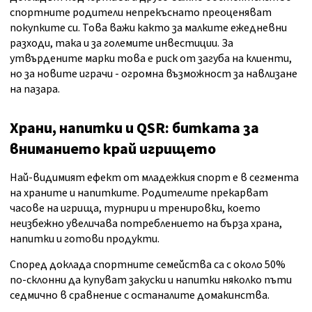
спортните родители непрекъснато преоценяват
покупките си. Това важи както за малките ежедневни
разходи, така и за големите инвестиции. За
утвърдените марки това е риск от загуба на клиенти,
но за новите играчи - огромна възможност за навлизане
на пазара.
Храни, напитки и QSR: битката за
вниманието край игрището
Най-видимият ефект от младежкия спорт е в сегмента
на храните и напитките. Родителите прекарват
часове на игрища, турнири и тренировки, което
неизбежно увеличава потреблението на бърза храна,
напитки и готови продукти.
Според доклада спортните семейства са с около 50%
по-склонни да купуват закуски и напитки няколко пъти
седмично в сравнение с останалите домакинства.