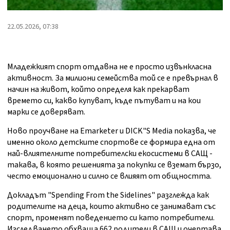
22.05.2026, 07:38
Младежкият спорт отдавна не е просто извънкласна
активност. За милиони семейства той се е превърнал в
начин на живот, който определя как прекарват
времето си, какво купуват, къде пътуват и на кои
марки се доверяват.
Ново проучване на Emarketer и DICK"S Media показва, че
именно около детските спортове се формира една от
най-влиятелните потребителски екосистеми в САЩ -
такава, в която решенията за покупки се вземат бързо,
често емоционално и силно се влияят от общността.
Докладът "Spending From the Sidelines" разглежда как
родителите на деца, които активно се занимават със
спорт, променят поведението си като потребители.
Изследването обхваща 662 родители в САЩ и очертава