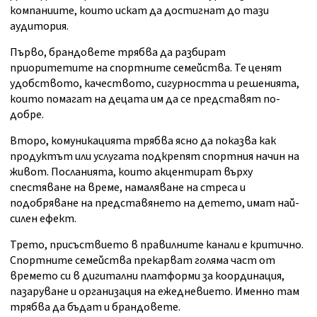
компаниите, които искат да достигнат до тази
аудитория.
Първо, брандовете трябва да разбират
приоритетите на спортните семейства. Те ценят
удобството, качеството, сигурността и решенията,
които помагат на децата им да се представят по-
добре.
Второ, комуникацията трябва ясно да показва как
продуктът или услугата подкрепят спортния начин на
живот. Посланията, които акцентират върху
спестяване на време, намаляване на стреса и
подобряване на представянето на детето, имат най-
силен ефект.
Трето, присъствието в правилните канали е критично.
Спортните семейства прекарват голяма част от
времето си в дигитални платформи за координация,
пазаруване и организация на ежедневието. Именно там
трябва да бъдат и брандовете.