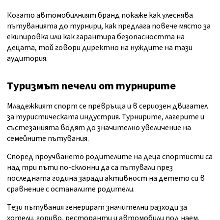
Когато автомобилният бранд покаже как улеснява
пътуванията до турнири, как предлага повече място за
екипировка или как гарантира безопасността на
децата, той говори директно на нуждите на тази
аудитория.
Туризмът печели от турнирите
Младежкият спорт се превръща и в сериозен двигател
за туристическата индустрия. Турнирите, лагерите и
състезанията водят до значително увеличение на
семейните пътувания.
Според проучването родителите на деца спортисти са
над три пъти по-склонни да са пътували през
последната година заради активност на детето си в
сравнение с останалите родители.
Тези пътувания генерират значителни разходи за
хотели, гориво, ресторанти и автомобили под наем.