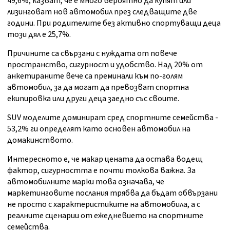
49,6%, казват, че е много вероятно да купят или
лизинговат нов автомобил през следващите две
години. При родителите без активно спортуващи деца
този дял е 25,7%.
Причините са свързани с нуждата от повече
пространство, сигурност и удобство. Над 20% от
анкетираните вече са преминали към по-голям
автомобил, за да могат да превозват спортна
екипировка или други деца заедно със своите.
SUV моделите доминират сред спортните семейства -
53,2% ги определят като основен автомобил на
домакинството.
Интересното е, че макар цената да остава водещ
фактор, сигурността е почти толкова важна. За
автомобилните марки това означава, че
маркетинговите послания трябва да бъдат обвързани
не просто с характеристиките на автомобила, а с
реалните сценарии от ежедневието на спортните
семейства.