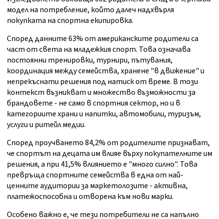
модел на потребление, който далеч надхвърля
покупката на спортна екипировка.
Според данните 63% от американските родители са
част от света на младежкия спорт. Това означава
постоянни тренировки, турнири, пътувания,
координация между семейства, хранене "в движение" и
непрекъснати решения под натиск от време. В този
контекст възникват и множество възможности за
брандовете - не само в спортния сектор, но и в
категориите храни и напитки, автомобили, туризъм,
услуги и ритейл медии.
Според проучването 84,2% от родителите признават,
че спортът на децата им влияе върху покупателните им
решения, а при 41,5% влиянието е "много силно". Това
превръща спортните семейства в една от най-
ценните аудитории за маркетолозите - активна,
платежоспособна и отворена към нови марки.
Особено важно е, че тези потребители не са напълно