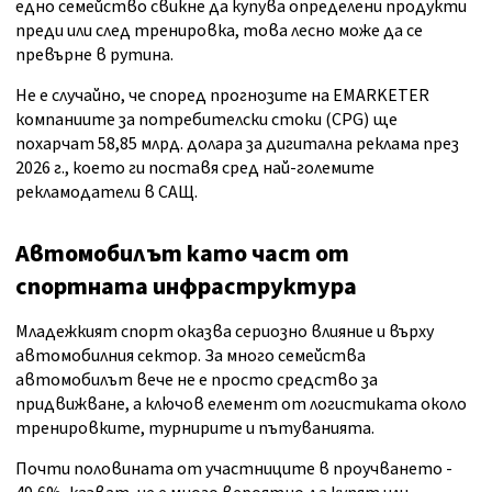
едно семейство свикне да купува определени продукти
преди или след тренировка, това лесно може да се
превърне в рутина.
Не е случайно, че според прогнозите на EMARKETER
компаниите за потребителски стоки (CPG) ще
похарчат 58,85 млрд. долара за дигитална реклама през
2026 г., което ги поставя сред най-големите
рекламодатели в САЩ.
Автомобилът като част от
спортната инфраструктура
Младежкият спорт оказва сериозно влияние и върху
автомобилния сектор. За много семейства
автомобилът вече не е просто средство за
придвижване, а ключов елемент от логистиката около
тренировките, турнирите и пътуванията.
Почти половината от участниците в проучването -