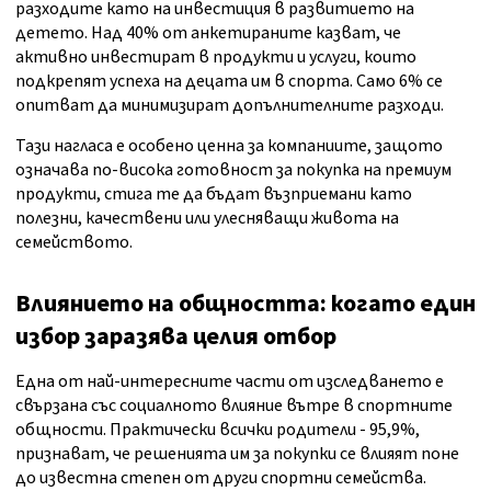
разходите като на инвестиция в развитието на
детето. Над 40% от анкетираните казват, че
активно инвестират в продукти и услуги, които
подкрепят успеха на децата им в спорта. Само 6% се
опитват да минимизират допълнителните разходи.
Тази нагласа е особено ценна за компаниите, защото
означава по-висока готовност за покупка на премиум
продукти, стига те да бъдат възприемани като
полезни, качествени или улесняващи живота на
семейството.
Влиянието на общността: когато един
избор заразява целия отбор
Една от най-интересните части от изследването е
свързана със социалното влияние вътре в спортните
общности. Практически всички родители - 95,9%,
признават, че решенията им за покупки се влияят поне
до известна степен от други спортни семейства.