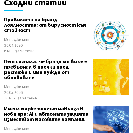
Сходни статии
Правилата на бранд
лоялността: от вирусност към
стойност
Мениджмънт
30.04.2026
6 мин. за четене
Пет сигнала, че брандът ви се е
превърнал в пречка пред
растежа и има нужда от
обновяване
Мениджмънт
20.05.2026
10 мин. за четене
Имейл маркетингът навлиза в
нова ера: AI и автоматизацията
изместват масовите кампании
Мениджмънт