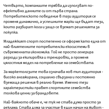
Четвърто, компаниите трябва да използват по-
ефективно данните си от първа страна.
Потребителското поведение в тази аудитория се
променя динамично, а успешните марки ще бъдат тези,
които разбират кога и защо се вземат решенията за
покупка.
Младежкият спорт постепенно се оформя като една от
най-влиятелните потребителски екосистеми в
съвременната икономика. Той не просто генерира
разходи за екипировка и тренировки, а променя
цялостния модел на потребление на семействата.
За маркетолозите това означава нов тип аудитория -
високо ангажирана, социално свързана и постоянно
вземаща решения в реално време. Именно тези
характеристики правят спортните семейства
толкова ценни за брандовете.
Най-важното обаче е, че тук не става дума просто за
реклама. Става дума за участие в един начин на живот -