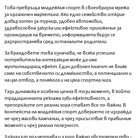
Това превръща младежкия спорт в своеобразна мрежа
за органичен маркетинг. Ако едно семейство открие
добър хотел за турнир, удобен автомобил,
здравословна закуска или ефективно приложение за
организация на времето, информацията бързо се
разпространява сред останалите родители.
За брандовете това означава, че всяка успешна
потребителска интеракция може да има
мултиплициращ ефект. Един доволен клиент не влияе
само на собственото си домакинство, а потенциално и
на цял отбор, а понякога и на цяла спортна лига.
Тази динамика е особено ценна в този момент, в който
традиционната реклама губи ефективност, а
препоръките от реални хора стават все по-важни. В
контекста на младежкия спорт доверието се изгражда
не чрез масови кампании, а чрез присъствие в правилния
момент и чрез реална полезност.
Докладът подчертава и друго важно обстоятелство -