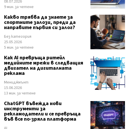
08.07.2026
9 мин. за четене
Какво трябва да знаете за
спортните залози, преди да
направите първия си залог?
Без категория
25.05.2026
5 мин. за четене
Как AI превръща ритейл
медийните мрежи в следващия
двигател на дигиталната
реклама
Мениджмънт
15.06.2026
13 мин. за четене
ChatGPT въвежда нови
инструменти за
рекламодатели и се превръща
във все по-зряла платформа
AI