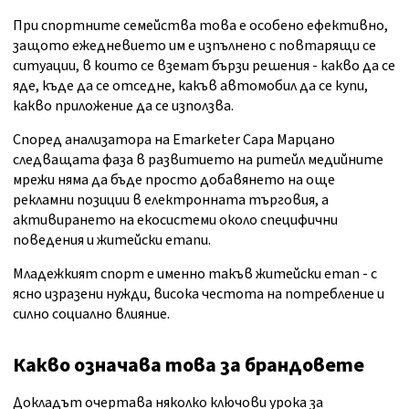
При спортните семейства това е особено ефективно,
защото ежедневието им е изпълнено с повтарящи се
ситуации, в които се вземат бързи решения - какво да се
яде, къде да се отседне, какъв автомобил да се купи,
какво приложение да се използва.
Според анализатора на Emarketer Сара Марцано
следващата фаза в развитието на ритейл медийните
мрежи няма да бъде просто добавянето на още
рекламни позиции в електронната търговия, а
активирането на екосистеми около специфични
поведения и житейски етапи.
Младежкият спорт е именно такъв житейски етап - с
ясно изразени нужди, висока честота на потребление и
силно социално влияние.
Какво означава това за брандовете
Докладът очертава няколко ключови урока за