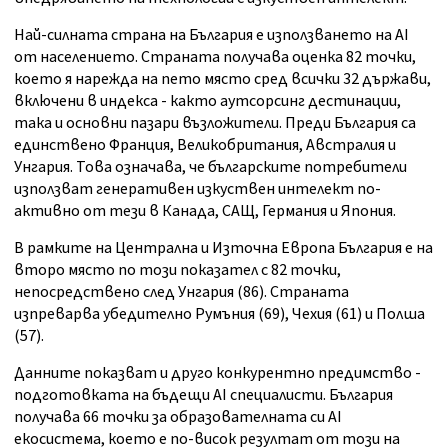
Най-силната страна на България е използването на AI
от населението. Страната получава оценка 82 точки,
което я нарежда на пето място сред всички 32 държави,
включени в индекса - както аутсорсинг дестинации,
така и основни пазари възложители. Преди България са
единствено Франция, Великобритания, Австралия и
Унгария. Това означава, че българските потребители
използват генеративен изкуствен интелект по-
активно от тези в Канада, САЩ, Германия и Япония.
В рамките на Централна и Източна Европа България е на
второ място по този показател с 82 точки,
непосредствено след Унгария (86). Страната
изпреварва убедително Румъния (69), Чехия (61) и Полша
(57).
Данните показват и друго конкурентно предимство -
подготовката на бъдещи AI специалисти. България
получава 66 точки за образователната си AI
екосистема, което е по-висок резултат от този на