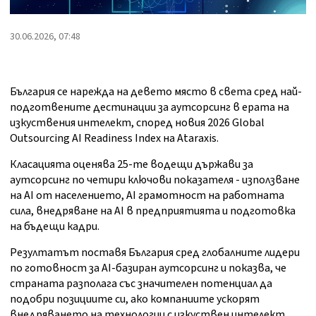
30.06.2026, 07:48
България се нарежда на девето място в света сред най-
подготвените дестинации за аутсорсинг в ерата на
изкуствения интелект, според новия 2026 Global
Outsourcing AI Readiness Index на Ataraxis.
Класацията оценява 25-те водещи държави за
аутсорсинг по четири ключови показателя - използване
на AI от населението, AI грамотност на работната
сила, внедряване на AI в предприятията и подготовка
на бъдещи кадри.
Резултатът поставя България сред глобалните лидери
по готовност за AI-базиран аутсорсинг и показва, че
страната разполага със значителен потенциал да
подобри позициите си, ако компаниите ускорят
внедряването на технологии с изкуствен интелект.