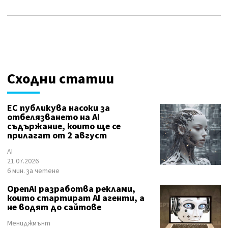
Сходни статии
ЕС публикува насоки за
отбелязването на AI
съдържание, които ще се
прилагат от 2 август
AI
21.07.2026
6 мин. за четене
OpenAI разработва реклами,
които стартират AI агенти, а
не водят до сайтове
Мениджмънт