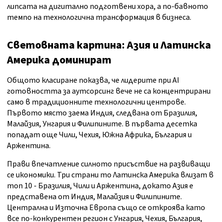
липсата на дигитално подготвени хора, а по-бавното
темпо на технологична трансформация в бизнеса.
Световната картина: Азия и Латинска
Америка доминират
Общото класиране показва, че лидерите при AI
готовността за аутсорсинг вече не са концентрирани
само в традиционните технологични центрове.
Първото място заема Индия, следвана от Бразилия,
Малайзия, Унгария и Филипините. В първата десетка
попадат още Чили, Чехия, Южна Африка, България и
Аржентина.
Прави впечатление силното присъствие на развиващи
се икономики. Три страни то Латинска Америка влизат в
топ 10 - Бразилия, Чили и Аржентина, докато Азия е
представена от Индия, Малайзия и Филипините.
Централна и Източна Европа също се откроява като
все по-конкурентен регион с Унгария, Чехия, България,