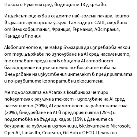
Полша и Румъния сред водещите 13 държави.
Индексът оценява и седемте най-големи пазара, които
възлагат аутсорсинг услуги. Там лидер е САЩ, следвани
от Великобритания, Франция, Германия, Австралия,
Канада и Япония.
Любопитното е, че макар България да изпреварва някои
от тези държави по използване на AI сред населението,
те остават преди нея в общата AI готовност
благодарение на значително по-високите нива на
внедряване на изкуствения интелект в предприятията
и по-развитите корпоративни екосистеми.
Методологията на Ataraxis комбинира четири
показателя с различна тежест - използване на AI сред
населението (30%), AI грамотност на работната сила
(30%), внедряване на AI в предприятията (25%) и
подготовка на бъдещи кадри (15%). Данните са
базирани на публични източници, включително Microsoft,
OpenAI, LinkedIn, Coursera, GitHub и OECD. Целта на