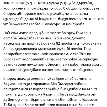
Филипините (52) и Южна Африка (53) - две държави,
които заемат по-предни позиции в общото класиране.
Според авторите това означава, че страната
изгражда бъдещи AI кадри с по-бързо темпо от някои от
утвърдените глобални аутсорсинг центрове.
Най-голямото предизвикателство пред България
остава внедряването на AI в бизнеса. Докато
населението получава оценка 82 точки за използване на
AI, предприятията достигат едва 46 точки. Така
потребителската ангажираност с AI е със 78% по-
висока от корпоративната, което показва сериозно
разминаване между готовността на работната сила и
реалното използване на технологиите от бизнеса.
Според анализа именно тук се крие и най-голямата
възможност за страната. Ако България повиши
показателя си за корпоративно внедряване на AI с 29
пункта, до нивото на Чехия, тя би се придвижила от
девето до четвърто място в световната класация.
Това означава, че основното ограничение вече не е