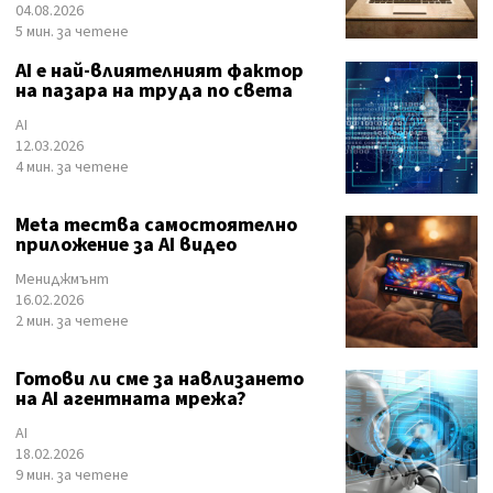
04.08.2026
5 мин. за четене
AI е най-влиятелният фактор
на пазара на труда по света
AI
12.03.2026
4 мин. за четене
Meta тества самостоятелно
приложение за AI видео
Мениджмънт
16.02.2026
2 мин. за четене
Готови ли сме за навлизането
на AI агентната мрежа?
AI
18.02.2026
9 мин. за четене