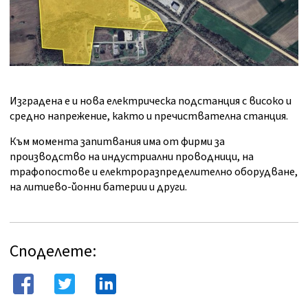
Изградена е и нова електрическа подстанция с високо и
средно напрежение, както и пречиствателна станция.
Към момента запитвания има от фирми за
производство на индустриални проводници, на
трафопостове и електроразпределително оборудване,
на литиево-йонни батерии и други.
Споделете: