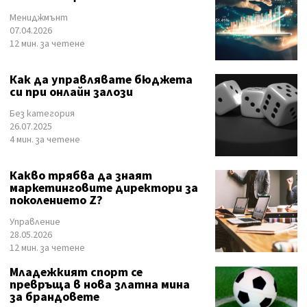
Мениджмънт
07.04.2026
12 мин. за четене
Как да управлявате бюджета
си при онлайн залози
Без категория
26.07.2025
4 мин. за четене
Какво трябва да знаят
маркетинговите директори за
поколението Z?
Управление
28.05.2026
12 мин. за четене
Младежкият спорт се
превръща в нова златна мина
за брандовете