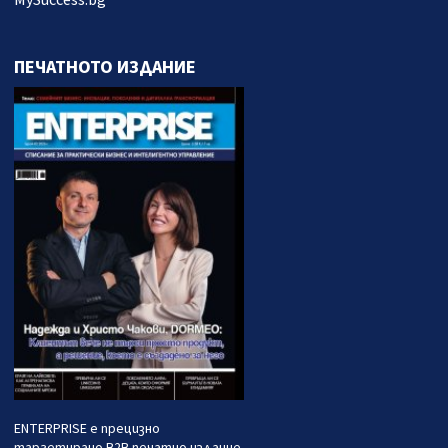
MySuccess.bg
ПЕЧАТНОТО ИЗДАНИЕ
ENTERPRISE е прецизно