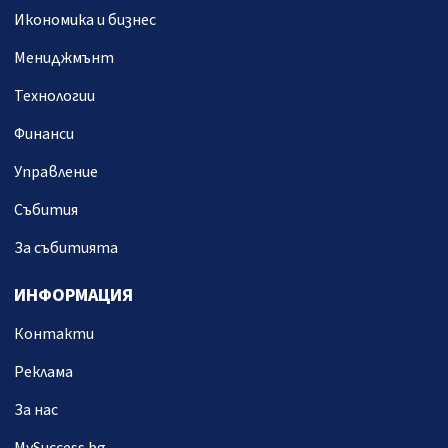
Икономика и бизнес
Мениджмънт
Технологии
Финанси
Управление
Събития
За събитията
ИНФОРМАЦИЯ
Контакти
Реклама
За нас