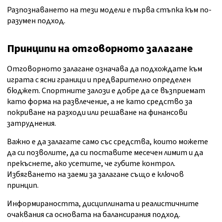
Разпознаването на тези модели е първа стъпка към по-
разумен подход.
Принципи на отговорното залагане
Отговорното залагане означава да подхождате към
играта с ясни граници и предварително определен
бюджет. Спортните залози е добре да се възприемат
като форма на развлечение, а не като средство за
покриване на разходи или решаване на финансови
затруднения.
Важно е да залагате само със средства, които можете
да си позволите, да си поставите месечен лимит и да
прекъснете, ако усетите, че губите контрол.
Избягването на заеми за залагане също е ключов
принцип.
Информираността, дисциплината и реалистичните
очаквания са основата на балансирания подход.