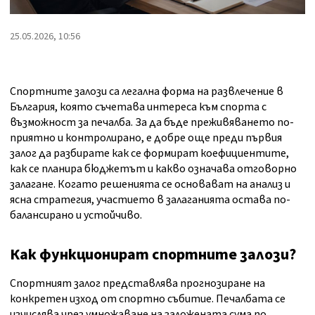
25.05.2026, 10:56
Спортните залози са легална форма на развлечение в
България, която съчетава интереса към спорта с
възможност за печалба. За да бъде преживяването по-
приятно и контролирано, е добре още преди първия
залог да разбирате как се формират коефициентите,
как се планира бюджетът и какво означава отговорно
залагане. Когато решенията се основават на анализ и
ясна стратегия, участието в залаганията остава по-
балансирано и устойчиво.
Как функционират спортните залози?
Спортният залог представлява прогнозиране на
конкретен изход от спортно събитие. Печалбата се
изчислява чрез умножаване на заложената сума по