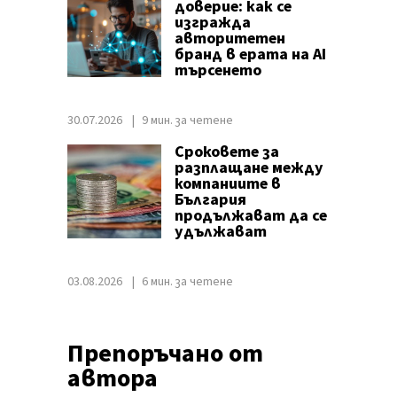
доверие: как се
изгражда
авторитетен
бранд в ерата на AI
търсенето
30.07.2026
9 мин. за четене
Сроковете за
разплащане между
компаниите в
България
продължават да се
удължават
03.08.2026
6 мин. за четене
Препоръчано от
автора