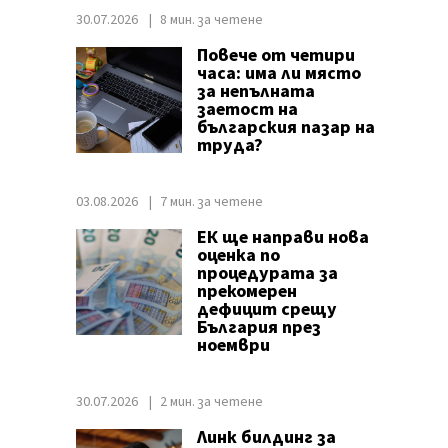
30.07.2026
8 мин. за четене
Повече от четири
часа: има ли място
за непълната
заетост на
българския пазар на
труда?
03.08.2026
7 мин. за четене
ЕК ще направи нова
оценка по
процедурата за
прекомерен
дефицит срещу
България през
ноември
30.07.2026
2 мин. за четене
Линк билдинг за