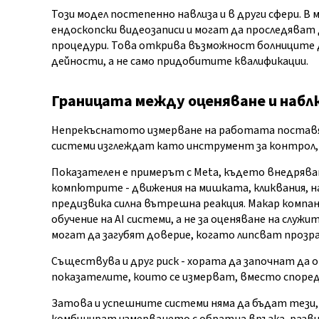
Този модел постепенно навлиза и в други сфери. В
ендоскопски видеозаписи и могат да проследява
процедури. Това открива възможност болниците д
дейности, а не само придобитите квалификации.
Границата между оценяване и наб
Непрекъснатото измерване на работата поставя 
системи изглеждат като инструмент за контрол, а
Показателен е примерът с Meta, където внедряв
компютрите - движения на мишката, кликвания, на
предизвика силна вътрешна реакция. Макар компан
обучение на AI системи, а не за оценяване на служ
могат да загубят доверие, когато липсват прозра
Съществува и друг риск - хората да започнат да
показателите, които се измерват, вместо според
Затова и успешните системи няма да бъдат тези,