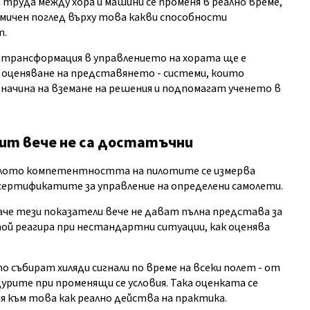
 труда между хора и машини се променя в реално време,
мичен поглед върху това какви способности
т.
а трансформация в управлението на хората ще е
оценяване на представянето - системи, които
начина на вземане на решения и подпомагат ученето в
ит вече не са достатъчни
иналото компетентността на пилотите се измерва
 сертификатите за управление на определени самолети.
че тези показатели вече не дават пълна представа за
ой реагира при нестандартни ситуации, как оценява
събират хиляди сигнали по време на всеки полет - от
урите при променящи се условия. Така оценката се
 към това как реално действа на практика.