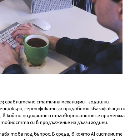
ез сравнително статични механизми - годишни
мениджъри, сертификати за придобити квалификации и
ят, в който позициите и отговорностите се променяха
стойността си в продължение на дълги години.
вя това под въпрос. В среда, в която AI системите