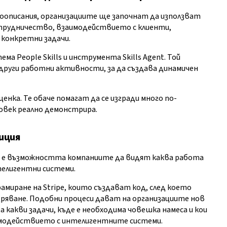
моописания, организациите ще започнат да използват
трудничество, взаимодействието с клиенти,
конкретни задачи.
ема People Skills и инструмента Skills Agent. Той
 други работни активности, за да създава динамичен
нка. Те обаче помагат да се изгради много по-
овек реално демонстрира.
зиция
а, е възможността компаниите да видят каква работа
нтелигентни системи.
амиране на Stripe, които създават код, след което
ряване. Подобни процеси дават на организациите нов
за какви задачи, къде е необходима човешка намеса и кои
имодействието с интелигентните системи.