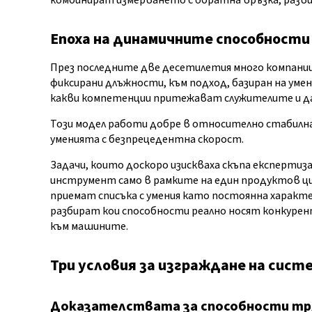
комбинират измерването с обратна връзка, развит
Епоха на динамичните способности
През последните две десетилетия много компании
фиксирани длъжности, към подход, базиран на уме
какви компетенции притежават служителите и да
Този модел работи добре в относително стабилна
уменията с безпрецедентна скорост.
Задачи, които доскоро изискваха скъпа експертиз
инструмент само в рамките на един продуктов цик
приемат списъка с умения като постоянна характе
разбират кои способности реално носят конкуре
към машините.
Три условия за изграждане на сист
Доказателствата за способности тр