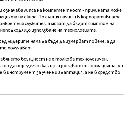
ги означава липса на компетентност - причината може
нацията на екипа. По същия начин и в корпоративната
конкретния служител, а могат да бъдат симптом на
 неподходящо използване на технологиите.
ед лидерите няма да бъде да измерват повече, а да
ито получават.
авянето всъщност не е толкова технологичен,
ясно да определят как ще използват информацията, да
в инструмент за учене и адаптация, а не в средство