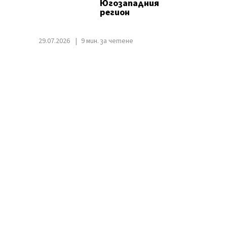
Югозападния
регион
29.07.2026
9 мин. за четене