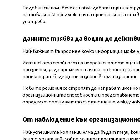
Подобни сигнали вече се наблюдават и при инстру
на това кои AI предложения са приети, кои са отх
употреба.
Данните трябва да водят до действ
Най-важният въпрос не е колко информация може да 
Истинската стойност на непрекъснатото оценява
прозрения, за да променят начина, по който разп
проектират бъдещите позиции в организациите.
Новите решения се стремят да направят именно т
организационните способности и представянето н
определят оптималното съотношение между чове
От наблюдение към организационно
Най-успешните компании няма да бъдат тези, коит
които могат най-добре да интерпретират сигна