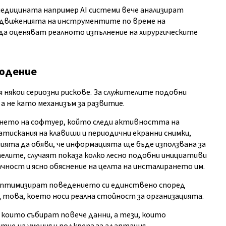
 медицината например AI системи вече анализират
т движенията на инструментите по време на
а оценяват реалното изпълнение на хирургическите
людение
някои сериозни рискове. За служителите подобни
 не като механизъм за развитие.
ането на софтуер, който следи активността на
тискания на клавиши и периодични екранни снимки,
ията да обяви, че информацията ще бъде използвана за
ителите, случаят показа колко лесно подобни инициативи
чност и ясно обяснение на целта на инсталирането им.
 оптимизират поведението си единствено според
 това, което носи реална стойност за организацията.
 които събират повече данни, а тези, които