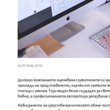
01.07.2026, 07:30
Доскоро компаниите оценяваха служителите си чр
прегледи на представянето, оценки от преките 
списъци с умения. Този модел беше създаден за св
бавно, а професионалната експертиза запазваше 
Навлизането на изкуствения интелект обаче поста