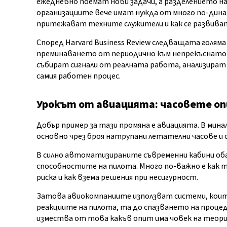
ежедневно поемат нови задачи, а разделението на
организациите вече имат нужда от много по-дина
притежават техните служители и как се развива
Според Harvard Business Review следващата голям
преминаването от периодично към непрекъснато 
събират сигнали от реалната работа, анализират 
самия работен процес.
Урокът от авиацията: часовете оп
Добър пример за тази промяна е авиацията. В м
основно чрез броя натрупани летателни часове и
В силно автоматизираните съвременни кабини оба
способностите на пилота. Много по-важно е как т
риска и как взема решения при несигурност.
Затова авиокомпаниите използват системи, които 
реакциите на пилота, та до спазването на процед
измества от това какъв опит има човек на теория