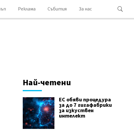
ъп
Реклама
Събития
За нас
Най-четени
ЕС обяви процедура
за до 7 гигафабрики
за изкуствен
интелект