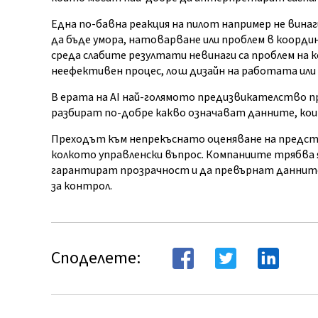
Една по-бавна реакция на пилот например не вина
да бъде умора, натоварване или проблем в коорди
среда слабите резултати невинаги са проблем на 
неефективен процес, лош дизайн на работата или
В ерата на AI най-голямото предизвикателство пр
разбират по-добре какво означават данните, ко
Преходът към непрекъснато оценяване на предст
колкото управленски въпрос. Компаниите трябва 
гарантират прозрачност и да превърнат данните 
за контрол.
Споделете: