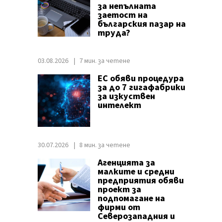
за непълната
заетост на
българския пазар на
труда?
03.08.2026
7 мин. за четене
ЕС обяви процедура
за до 7 гигафабрики
за изкуствен
интелект
30.07.2026
8 мин. за четене
Агенцията за
малките и средни
предприятия обяви
проект за
подпомагане на
фирми от
Северозападния и