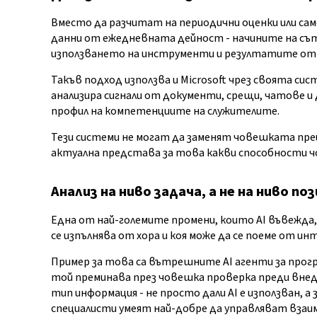
Вместо да разчитат на периодични оценки или са
данни от ежедневната дейност - начините на съ
използването на инструменти и резултатите от 
Такъв подход използва и Microsoft чрез своята сист
анализира сигнали от документи, срещи, чатове и
профил на компетенциите на служителите.
Тези системи не могат да заменят човешката преце
актуална представа за това какви способности ч
Анализ на ниво задача, а не на ниво по
Една от най-големите промени, които AI въвежд
се изпълнява от хора и коя може да се поеме от и
Пример за това са вътрешните AI агенти за прогр
той преминава през човешка проверка преди внед
тип информация - не просто дали AI е използван, а 
специалисти умеят най-добре да управляват вза