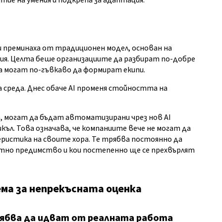
ие на умения и подкрепа за адаптация.
 преминаха от традиционен модел, основан на
ния. Целта беше организациите да разбират по-добре
 могат по-гъвкаво да формират екипи.
 среда. Днес обаче AI променя стойността на
а, могат да бъдат автоматизирани чрез нов AI
ъл. Това означава, че компаниите вече не могат да
ристика на своите хора. Те трябва постоянно да
нтно предимство и кои постепенно ще се прехвърлят
ема за непрекъсната оценка
ябва да идват от реалната работа