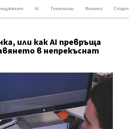
ениджмънт
AI
Технологии
Финанси
Старт
ка, или как AI превръща
авянето в непрекъснат