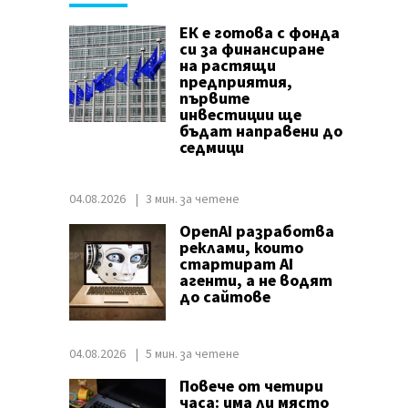
ЕК е готова с фонда
си за финансиране
на растящи
предприятия,
първите
инвестиции ще
бъдат направени до
седмици
04.08.2026
3 мин. за четене
OpenAI разработва
реклами, които
стартират AI
агенти, а не водят
до сайтове
04.08.2026
5 мин. за четене
Повече от четири
часа: има ли място