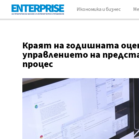
Икономика и бизнес
М
Краят на годишната оцен
управлението на предст
процес