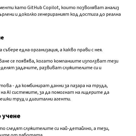
менти като GitHub Copilot, които позволяват анализ
върлени и доколко генерираният код достига до реална
ие
събере една организация, а какво прави с нея.
не се появява, когато компаниите използват тези
ределят задачите, развиват служителите си и
ова - да комбинират данни за пазара на труда,
а AI системите, за да помогнат на лидерите да
шки труд и дигитални агенти.
 учене
о следят служителите си най-детайлно, а тези,
лите от работата.