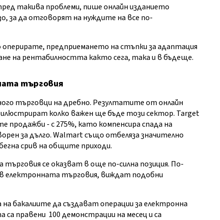
 пред такива проблеми, пише онлайн изданието
зо, за да отговорят на нуждите на все по-
 оперирате, предприемането на стъпки за адаптация
не на рентабилността както сега, така и в бъдеще.
нната търговия
ного търговци на дребно. Резултатите от онлайн
илюстрират колко важен ще бъде този сектор. Target
 продажби - с 275%, като компенсира спада на
орен за дълго. Walmart също отбеляза значително
бегна срив на общите приходи.
търговия се оказват в още по-силна позиция. По-
 в електронната търговия, виждат подобни
га на бакалиите да създават операции за електронна
 са правени 100 демонстрации на месец и са