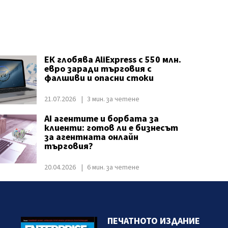
ЕК глобява AliExpress с 550 млн.
евро заради търговия с
фалшиви и опасни стоки
21.07.2026
3 мин. за четене
AI агентите и борбата за
клиенти: готов ли е бизнесът
за агентната онлайн
търговия?
20.04.2026
6 мин. за четене
ПЕЧАТНОТО ИЗДАНИЕ