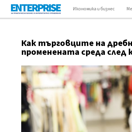
Икономика и бизнес
М
Как търговците на дребн
променената среда след 