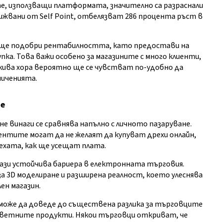
е, използващи платформата, значително са разраснали
движвани от Self Point, отбелязват 286 процента ръст в
 ще подобри рентабилността, като предостави на
а. Това важи особено за магазините с много клиенти,
акива хора вероятно ще се чувстват по-удобно да
ниченията.
не
е винаги се сравнява напълно с личното пазаруване.
иентите могат да не желаят да купуват дрехи онлайн,
рехата, как ще усещат плата.
зи устойчива бариера в електронната търговия.
за 3D моделиране и разширена реалност, което улеснява
ен магазин.
оже да доведе до съществена разлика за търговците
ответните продукти. Някои търговци откриват, че