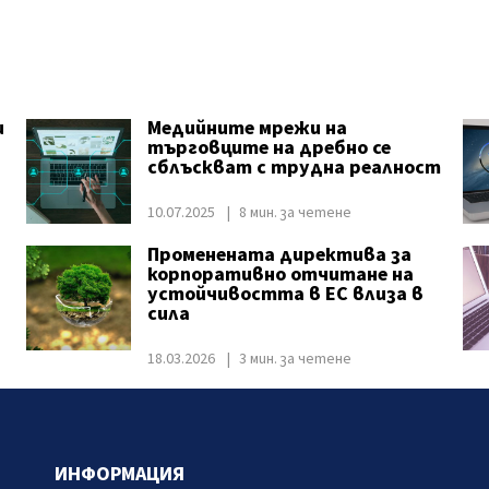
и
Медийните мрежи на
търговците на дребно се
сблъскват с трудна реалност
10.07.2025
8 мин. за четене
Променената директива за
корпоративно отчитане на
устойчивостта в ЕС влиза в
сила
18.03.2026
3 мин. за четене
ИНФОРМАЦИЯ