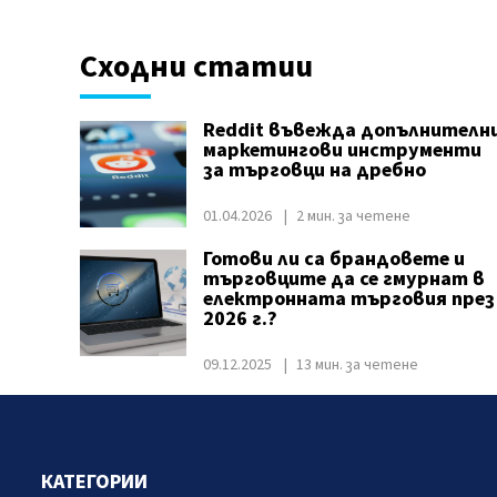
Сходни статии
Reddit въвежда допълнителн
маркетингови инструменти
за търговци на дребно
01.04.2026
2 мин. за четене
Готови ли са брандовете и
търговците да се гмурнат в
електронната търговия през
2026 г.?
09.12.2025
13 мин. за четене
КАТЕГОРИИ