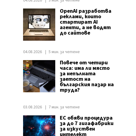
04.08.2026
3 мин. за четене
OpenAI разработва
реклами, които
стартират AI
агенти, а не водят
до сайтове
04.08.2026
5 мин. за четене
Повече от четири
часа: има ли място
за непълната
заетост на
българския пазар на
труда?
03.08.2026
7 мин. за четене
ЕС обяви процедура
за до 7 гигафабрики
за изкуствен
интелект