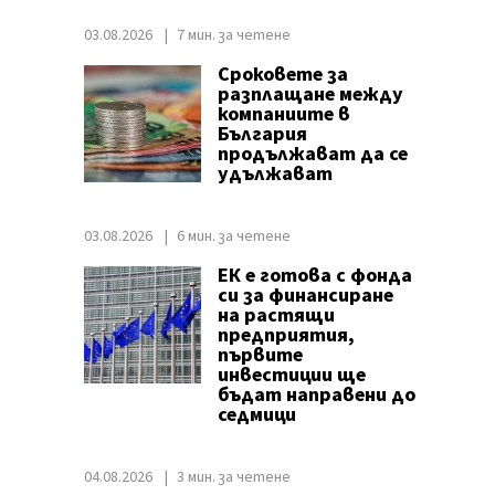
03.08.2026
7 мин. за четене
Сроковете за
разплащане между
компаниите в
България
продължават да се
удължават
03.08.2026
6 мин. за четене
ЕК е готова с фонда
си за финансиране
на растящи
предприятия,
първите
инвестиции ще
бъдат направени до
седмици
04.08.2026
3 мин. за четене