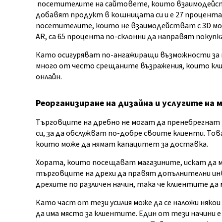
посетителите на сайтовете, които взаимодейства
добавят продукт в кошницата си и е 27 процент
посетителите, които не взаимодействат с 3D мо
AR, са 65 процента по-склонни да направят покупк
Като осигуряват по-ангажиращи възможности за 
много от често срещаните възражения, които кл
онлайн.
Реорганизиране на дизайна и услугите на 
Търговците на дребно не могат да пренебрегнат
си, за да обслужват по-добре своите клиенти. Тов
които може да нямат капацитет за доставка.
Хората, които посещават магазините, искат да м
търговците на дрехи да правят допълнителни инв
дрехите по различен начин, така че клиентите да 
Като част от тези усилия може да се наложи няко
да има място за клиентите. Един от тези начини е