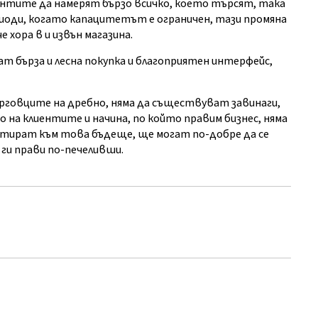
иентите да намерят бързо всичко, което търсят, така
ериоди, когато капацитетът е ограничен, тази промяна
 хора в и извън магазина.
ат бърза и лесна покупка и благоприятен интерфейс,
рговците на дребно, няма да съществуват завинаги,
 на клиентите и начина, по който правим бизнес, няма
аптират към това бъдеще, ще могат по-добре да се
 ги прави по-печеливши.