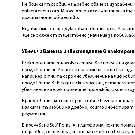
Не всички търговци на дребно обаче са изправени
entrepreneur.com. Много от тях се адаптираха бър
дигиталното общество.
Независимо от продуктовата категория, в която
ще се окаже от съществено значение за повишава
Увеличаване на инвестициите в електро
Електронната търговия става все по-важна за м
продажбите по време на икономическата блокада 
например отчита огромно увеличение на цифровите
продажбите във физическия магазин, останал затв
увеличение на електронните продажби, с което из
Брандовете със силно присъствие в електронната 
малките търговци на дребно, които инвестират
резултати.
В проучване Self Point, AI платформа, която пома
търговия, се отчита, че от началото на блокадата