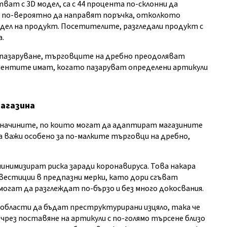
т с 3D модел, са с 44 процента по-склонни да
а по-вероятно да направят поръчка, отколкото
дел на продукт. Посетителите, разгледали продукт с
а.
пазаруване, търговците на дребно преодоляват
иентите имат, когато пазаруват определени артикули
магазина
 начините, по които могат да адаптират магазините
а важи особено за по-малките търговци на дребно,
инимизират риска заради коронавируса. Това накара
естиции в предпазни мерки, като дори сгъват
могат да разглеждат по-бързо и без много докосвания.
и области да бъдат преструктурирани изцяло, така че
 чрез поставяне на артикули с по-голямо търсене близо