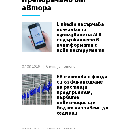
автора
LinkedIn насърчава
по-малкото
използване на AI в
съдържанието в
платформата с
нови инструменти
07.08.2026
6 мин. за четене
ЕК е готова с фонда
си за финансиране
на растящи
предприятия,
първите
инвестиции ще
бъдат направени до
седмици