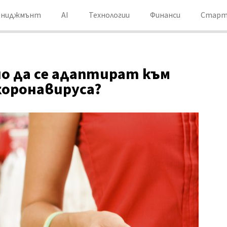
ениджмънт
AI
Технологии
Финанси
Старт
о да се адаптират към
коронавируса?