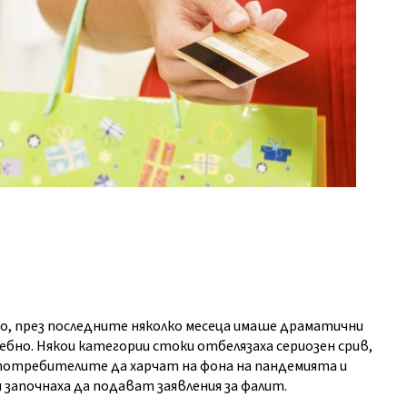
дро, през последните няколко месеца имаше драматични
бно. Някои категории стоки отбелязаха сериозен срив,
 потребителите да харчат на фона на пандемията и
 започнаха да подават заявления за фалит.