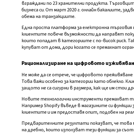
вграждани по 23 хранителни продукта. Търговцит
бизнеса си. От март 2020 г. онлайн бакалиите, за
обема на транзакциите.
Една проста платформа за електронна търговия
клиентите повече възможности да направят покупк
които попадат в категориите с по-висок риск. Т
купуват от дома, дори когато се премахнат огра
Рационализиране на цифровото изживява
Не може да се отрече, че цифровото преживяване н
Това важи особено за категории като облекло. Кл
защото не са сигурни в размера, как ще им стои д
Новите технологични инструменти премахват та
Например Shopify въведе в магазините си функции 
клиентите и им предоставя опит, подобен на реал
Предварителните резултати показват, че това м
на дребно, които използват тези функции за съ