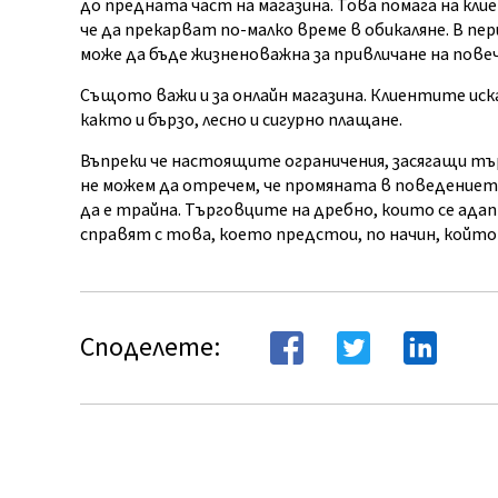
до предната част на магазина. Това помага на кл
че да прекарват по-малко време в обикаляне. В п
може да бъде жизненоважна за привличане на повече
Същото важи и за онлайн магазина. Клиентите иск
както и бързо, лесно и сигурно плащане.
Въпреки че настоящите ограничения, засягащи тъ
не можем да отречем, че промяната в поведението
да е трайна. Търговците на дребно, които се ад
справят с това, което предстои, по начин, който
Споделете: