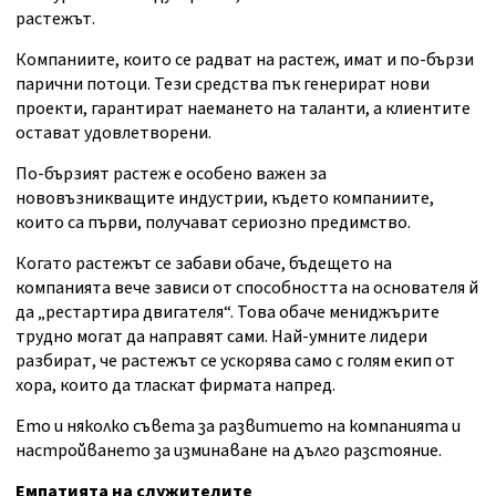
растежът.
Компаниите, които се радват на растеж, имат и по-бързи
парични потоци. Тези средства пък генерират нови
проекти, гарантират наемането на таланти, а клиентите
остават удовлетворени.
По-бързият растеж е особено важен за
нововъзникващите индустрии, където компаниите,
които са първи, получават сериозно предимство.
Когато растежът се забави обаче, бъдещето на
компанията вече зависи от способността на основателя й
да „рестартира двигателя“. Това обаче мениджърите
трудно могат да направят сами. Най-умните лидери
разбират, че растежът се ускорява само с голям екип от
хора, които да тласкат фирмата напред.
Ето и няколко съвета за развитието на компанията и
настройването за изминаване на дълго разстояние.
Емпатията на служителите