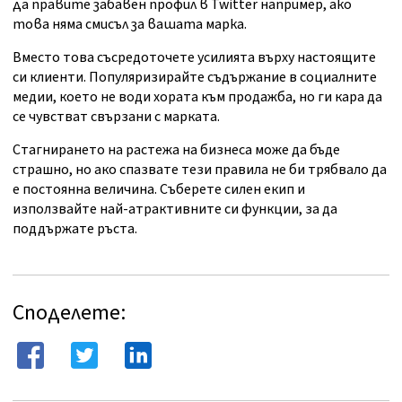
да правите забавен профил в Twitter например, ако
това няма смисъл за вашата марка.
Вместо това съсредоточете усилията върху настоящите
си клиенти. Популяризирайте съдържание в социалните
медии, което не води хората към продажба, но ги кара да
се чувстват свързани с марката.
Стагнирането на растежа на бизнеса може да бъде
страшно, но ако спазвате тези правила не би трябвало да
е постоянна величина. Съберете силен екип и
използвайте най-атрактивните си функции, за да
поддържате ръста.
Споделете: