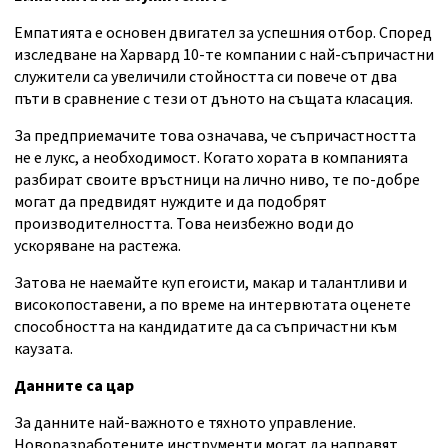
Емпатията е основен двигател за успешния отбор. Според
изследване на Харвард 10-те компании с най-съпричастни
служители са увеличили стойността си повече от два
пъти в сравнение с тези от дъното на същата класация.
За предприемачите това означава, че съпричастността
не е лукс, а необходимост. Когато хората в компанията
разбират своите връстници на лично ниво, те по-добре
могат да предвидят нуждите и да подобрят
производителността. Това неизбежно води до
ускоряване на растежа.
Затова не наемайте куп егоисти, макар и талантливи и
високопоставени, а по време на интервютата оценете
способността на кандидатите да са съпричастни към
каузата.
Данните са цар
За данните най-важното е тяхното управление.
Новоразработените инструменти могат да направят