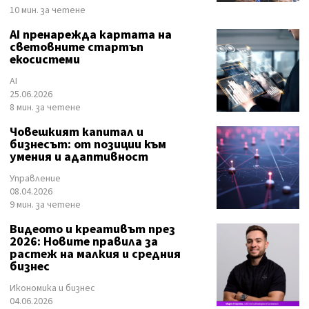
10 мин. за четене
AI пренарежда картата на
световните стартъп
екосистеми
AI
25.06.2026
8 мин. за четене
Човешкият капитал и
бизнесът: от позиции към
умения и адаптивност
Управление
08.04.2026
9 мин. за четене
Видеото и креативът през
2026: Новите правила за
растеж на малкия и средния
бизнес
Икономика и бизнес
04.06.2026