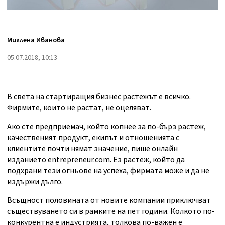
Миглена Иванова
05.07.2018, 10:13
В света на стартиращия бизнес растежът е всичко.
Фирмите, които не растат, не оцеляват.
Ако сте предприемач, който копнее за по-бърз растеж,
качественият продукт, екипът и отношенията с
клиентите почти нямат значение, пише онлайн
изданието entrepreneur.com. Ез растеж, който да
подхрани тези огньове на успеха, фирмата може и да не
издържи дълго.
Всъщност половината от новите компании приключват
съществуването си в рамките на пет години. Колкото по-
конкурентна е индустрията, толкова по-важен е