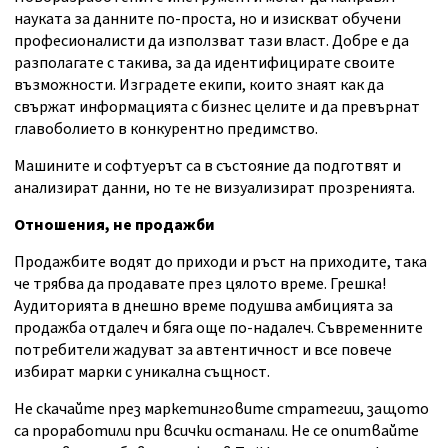
науката за данните по-проста, но и изискват обучени
професионалисти да използват тази власт. Добре е да
разполагате с такива, за да идентифицирате своите
възможности. Изградете екипи, които знаят как да
свържат информацията с бизнес целите и да превърнат
главоболието в конкурентно предимство.
Машините и софтуерът са в състояние да подготвят и
анализират данни, но те не визуализират прозренията.
Отношения, не продажби
Продажбите водят до приходи и ръст на приходите, така
че трябва да продавате през цялото време. Грешка!
Аудиторията в днешно време подушва амбицията за
продажба отдалеч и бяга още по-надалеч. Съвременните
потребители жадуват за автентичност и все повече
избират марки с уникална същност.
Не скачайте през маркетинговите стратегии, защото
са проработили при всички останали. Не се опитвайте