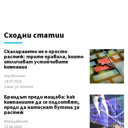
Сходни статии
Скалирането не е просто
растеж: трите правила, които
отличават устойчивите
компании
Управление
24.07.2026
6 мин. за четене
Брандът преди мащаба: как
компаниите да се подготвят,
преди да натиснат бутона за
растеж
Мениджмънт
23.06.2026